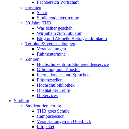
Fachbereich Wirtschaft
Gremien
Senat
Studierendenvertretung
30 Jahre THB
Was bisher geschah
Wir jubeln zum Jubiläum
Blog und Aktuelle Beiträge - Jubiläum
Termine & Veranstaltungen
Veranstaltungen
Rahmentermine
Zentren
Hochschulzentrum Studierendenservice
Gründung und Transfer
Internationales und Sprachen
Präsenzstellen
Hochschulbibliothek
Qualität der Lehre
IT Services
Studium
Studienorientierung
THB goes Schule
Campusbesuch
Veranstaltungen im Überblick
Infopaket