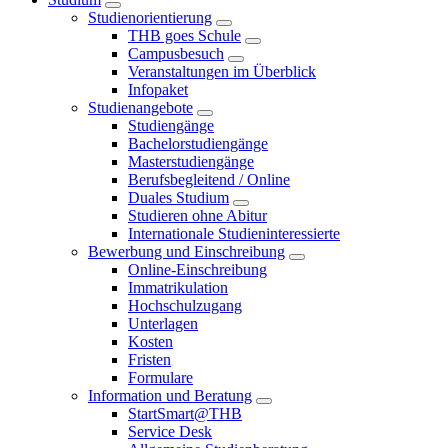
Studienorientierung
THB goes Schule
Campusbesuch
Veranstaltungen im Überblick
Infopaket
Studienangebote
Studiengänge
Bachelorstudiengänge
Masterstudiengänge
Berufsbegleitend / Online
Duales Studium
Studieren ohne Abitur
Internationale Studieninteressierte
Bewerbung und Einschreibung
Online-Einschreibung
Immatrikulation
Hochschulzugang
Unterlagen
Kosten
Fristen
Formulare
Information und Beratung
StartSmart@THB
Service Desk