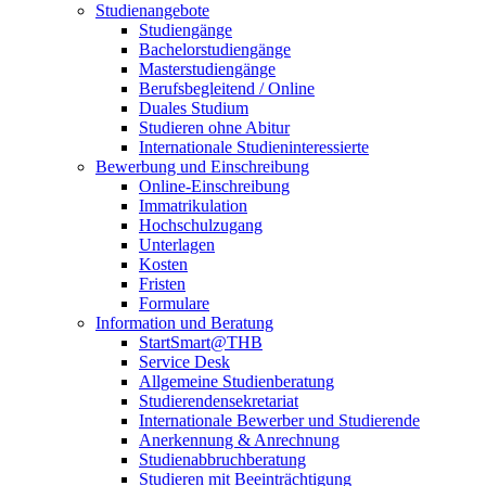
Studienangebote
Studiengänge
Bachelorstudiengänge
Masterstudiengänge
Berufsbegleitend / Online
Duales Studium
Studieren ohne Abitur
Internationale Studieninteressierte
Bewerbung und Einschreibung
Online-Einschreibung
Immatrikulation
Hochschulzugang
Unterlagen
Kosten
Fristen
Formulare
Information und Beratung
StartSmart@THB
Service Desk
Allgemeine Studienberatung
Studierendensekretariat
Internationale Bewerber und Studierende
Anerkennung & Anrechnung
Studienabbruchberatung
Studieren mit Beeinträchtigung