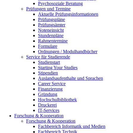
Psychosoziale Beratung
Prüfungen und Termine
Aktuelle Prüfungsinformationen
Prüfungspläne
Prüfungsämter
Noteneinsicht
Stundenpläne
Rahmentermine
Formulare
Ordnungen / Modulhandbücher
Service für Studierende
Studienstart
Starting Your Studies
Stipendien
Auslandsaufenthalte und Sprachen
Career Service
Finanzierung
Gründung
Hochschulbibliothek
Druckerei
IT-Services
Forschung & Kooperation
Forschung & Kooperation
Fachbereich Informatik und Medien
Fachbereich Technik