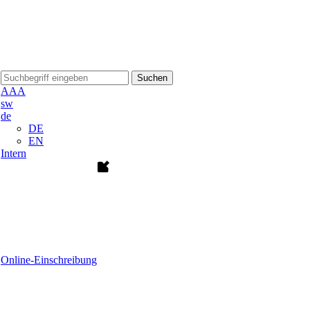
Suchen
A
A
A
sw
de
DE
EN
Intern
Online-Einschreibung