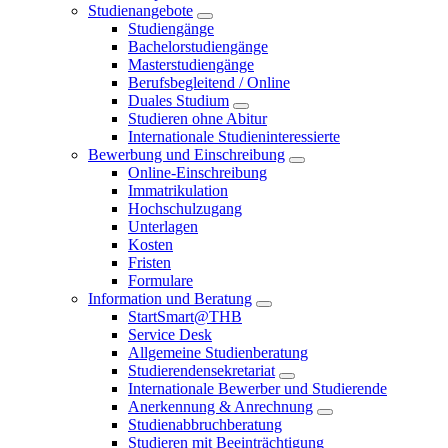
Studienangebote
Studiengänge
Bachelorstudiengänge
Masterstudiengänge
Berufsbegleitend / Online
Duales Studium
Studieren ohne Abitur
Internationale Studieninteressierte
Bewerbung und Einschreibung
Online-Einschreibung
Immatrikulation
Hochschulzugang
Unterlagen
Kosten
Fristen
Formulare
Information und Beratung
StartSmart@THB
Service Desk
Allgemeine Studienberatung
Studierendensekretariat
Internationale Bewerber und Studierende
Anerkennung & Anrechnung
Studienabbruchberatung
Studieren mit Beeinträchtigung