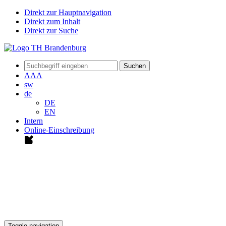
Direkt zur Hauptnavigation
Direkt zum Inhalt
Direkt zur Suche
Suchen
A
A
A
sw
de
DE
EN
Intern
Online-Einschreibung
Toggle navigation