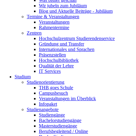
Was bisher geschah
Wir jubeln zum Jubiläum
Blog und Aktuelle Beiträge - Jubiläum
Termine & Veranstaltungen
Veranstaltungen
Rahmentermine
Zentren
Hochschulzentrum Studierendenservice
Gründung und Transfer
Internationales und Sprachen
Präsenzstellen
Hochschulbibliothek
Qualität der Lehre
IT Services
Studium
Studienorientierung
THB goes Schule
Campusbesuch
Veranstaltungen im Überblick
Infopaket
Studienangebote
Studiengänge
Bachelorstudiengänge
Masterstudiengänge
Berufsbegleitend / Online