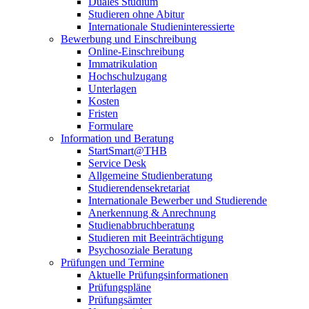
Duales Studium
Studieren ohne Abitur
Internationale Studieninteressierte
Bewerbung und Einschreibung
Online-Einschreibung
Immatrikulation
Hochschulzugang
Unterlagen
Kosten
Fristen
Formulare
Information und Beratung
StartSmart@THB
Service Desk
Allgemeine Studienberatung
Studierendensekretariat
Internationale Bewerber und Studierende
Anerkennung & Anrechnung
Studienabbruchberatung
Studieren mit Beeinträchtigung
Psychosoziale Beratung
Prüfungen und Termine
Aktuelle Prüfungsinformationen
Prüfungspläne
Prüfungsämter