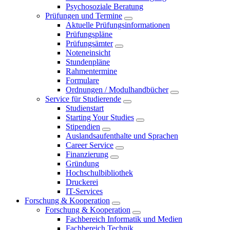
Psychosoziale Beratung
Prüfungen und Termine
Aktuelle Prüfungsinformationen
Prüfungspläne
Prüfungsämter
Noteneinsicht
Stundenpläne
Rahmentermine
Formulare
Ordnungen / Modulhandbücher
Service für Studierende
Studienstart
Starting Your Studies
Stipendien
Auslandsaufenthalte und Sprachen
Career Service
Finanzierung
Gründung
Hochschulbibliothek
Druckerei
IT-Services
Forschung & Kooperation
Forschung & Kooperation
Fachbereich Informatik und Medien
Fachbereich Technik