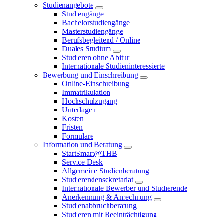
Studienangebote
Studiengänge
Bachelorstudiengänge
Masterstudiengänge
Berufsbegleitend / Online
Duales Studium
Studieren ohne Abitur
Internationale Studieninteressierte
Bewerbung und Einschreibung
Online-Einschreibung
Immatrikulation
Hochschulzugang
Unterlagen
Kosten
Fristen
Formulare
Information und Beratung
StartSmart@THB
Service Desk
Allgemeine Studienberatung
Studierendensekretariat
Internationale Bewerber und Studierende
Anerkennung & Anrechnung
Studienabbruchberatung
Studieren mit Beeinträchtigung