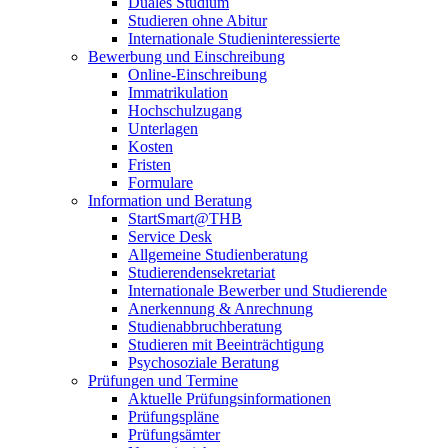
Duales Studium
Studieren ohne Abitur
Internationale Studieninteressierte
Bewerbung und Einschreibung
Online-Einschreibung
Immatrikulation
Hochschulzugang
Unterlagen
Kosten
Fristen
Formulare
Information und Beratung
StartSmart@THB
Service Desk
Allgemeine Studienberatung
Studierendensekretariat
Internationale Bewerber und Studierende
Anerkennung & Anrechnung
Studienabbruchberatung
Studieren mit Beeinträchtigung
Psychosoziale Beratung
Prüfungen und Termine
Aktuelle Prüfungsinformationen
Prüfungspläne
Prüfungsämter