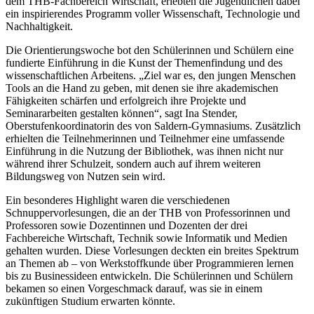
dem THB-Fachbereich Wirtschaft, erlebten die Jugendlichen dabei
ein inspirierendes Programm voller Wissenschaft, Technologie und
Nachhaltigkeit.
Die Orientierungswoche bot den Schülerinnen und Schülern eine
fundierte Einführung in die Kunst der Themenfindung und des
wissenschaftlichen Arbeitens. „Ziel war es, den jungen Menschen
Tools an die Hand zu geben, mit denen sie ihre akademischen
Fähigkeiten schärfen und erfolgreich ihre Projekte und
Seminararbeiten gestalten können“, sagt Ina Stender,
Oberstufenkoordinatorin des von Saldern-Gymnasiums. Zusätzlich
erhielten die Teilnehmerinnen und Teilnehmer eine umfassende
Einführung in die Nutzung der Bibliothek, was ihnen nicht nur
während ihrer Schulzeit, sondern auch auf ihrem weiteren
Bildungsweg von Nutzen sein wird.
Ein besonderes Highlight waren die verschiedenen
Schnuppervorlesungen, die an der THB von Professorinnen und
Professoren sowie Dozentinnen und Dozenten der drei
Fachbereiche Wirtschaft, Technik sowie Informatik und Medien
gehalten wurden. Diese Vorlesungen deckten ein breites Spektrum
an Themen ab – von Werkstoffkunde über Programmieren lernen
bis zu Businessideen entwickeln. Die Schülerinnen und Schülern
bekamen so einen Vorgeschmack darauf, was sie in einem
zukünftigen Studium erwarten könnte.