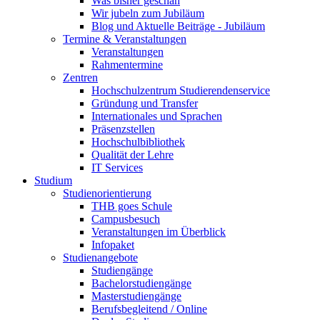
Was bisher geschah
Wir jubeln zum Jubiläum
Blog und Aktuelle Beiträge - Jubiläum
Termine & Veranstaltungen
Veranstaltungen
Rahmentermine
Zentren
Hochschulzentrum Studierendenservice
Gründung und Transfer
Internationales und Sprachen
Präsenzstellen
Hochschulbibliothek
Qualität der Lehre
IT Services
Studium
Studienorientierung
THB goes Schule
Campusbesuch
Veranstaltungen im Überblick
Infopaket
Studienangebote
Studiengänge
Bachelorstudiengänge
Masterstudiengänge
Berufsbegleitend / Online