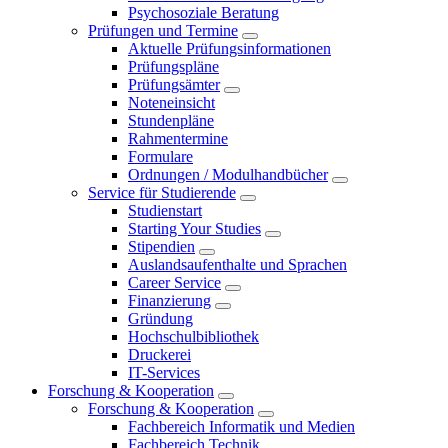
Psychosoziale Beratung
Prüfungen und Termine
Aktuelle Prüfungsinformationen
Prüfungspläne
Prüfungsämter
Noteneinsicht
Stundenpläne
Rahmentermine
Formulare
Ordnungen / Modulhandbücher
Service für Studierende
Studienstart
Starting Your Studies
Stipendien
Auslandsaufenthalte und Sprachen
Career Service
Finanzierung
Gründung
Hochschulbibliothek
Druckerei
IT-Services
Forschung & Kooperation
Forschung & Kooperation
Fachbereich Informatik und Medien
Fachbereich Technik