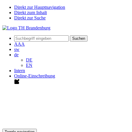
Direkt zur Hauptnavigation
Direkt zum Inhalt
Direkt zur Suche
Suchen
A
A
A
sw
de
DE
EN
Intern
Online-Einschreibung
Toggle navigation