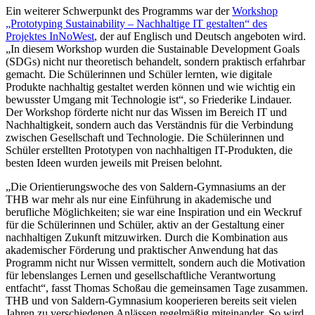
Ein weiterer Schwerpunkt des Programms war der
Workshop
„Prototyping Sustainability – Nachhaltige IT gestalten“ des
Projektes InNoWest
, der auf Englisch und Deutsch angeboten wird.
„In diesem Workshop wurden die Sustainable Development Goals
(SDGs) nicht nur theoretisch behandelt, sondern praktisch erfahrbar
gemacht. Die Schülerinnen und Schüler lernten, wie digitale
Produkte nachhaltig gestaltet werden können und wie wichtig ein
bewusster Umgang mit Technologie ist“, so Friederike Lindauer.
Der Workshop förderte nicht nur das Wissen im Bereich IT und
Nachhaltigkeit, sondern auch das Verständnis für die Verbindung
zwischen Gesellschaft und Technologie. Die Schülerinnen und
Schüler erstellten Prototypen von nachhaltigen IT-Produkten, die
besten Ideen wurden jeweils mit Preisen belohnt.
„Die Orientierungswoche des von Saldern-Gymnasiums an der
THB war mehr als nur eine Einführung in akademische und
berufliche Möglichkeiten; sie war eine Inspiration und ein Weckruf
für die Schülerinnen und Schüler, aktiv an der Gestaltung einer
nachhaltigen Zukunft mitzuwirken. Durch die Kombination aus
akademischer Förderung und praktischer Anwendung hat das
Programm nicht nur Wissen vermittelt, sondern auch die Motivation
für lebenslanges Lernen und gesellschaftliche Verantwortung
entfacht“, fasst Thomas Schoßau die gemeinsamen Tage zusammen.
THB und von Saldern-Gymnasium kooperieren bereits seit vielen
Jahren zu verschiedenen Anlässen regelmäßig miteinander. So wird