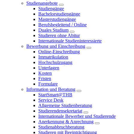
Studienangebote
Studiengänge
Bachelorstudiengänge
Masterstudiengänge
Berufsbegleitend / Online
Duales Studium
Studieren ohne Abitur
Internationale Studieninteressierte
Bewerbung und Einschreibung
Online-Einschreibung
Immatrikulation
Hochschulzugang
Unterlagen
Kosten
Fristen
Formulare
Information und Beratung
StartSmart@THB
Service Desk
Allgemeine Studienberatung
Studierendensekretariat
Internationale Bewerber und Studierende
Anerkennung & Anrechnung
Studienabbruchberatung
Studieren mit Beeinträchtigung