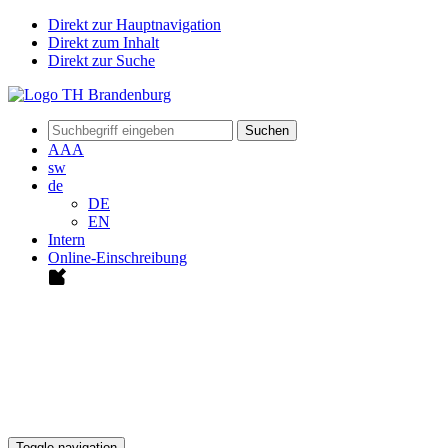
Direkt zur Hauptnavigation
Direkt zum Inhalt
Direkt zur Suche
Suchen
A
A
A
sw
de
DE
EN
Intern
Online-Einschreibung
Toggle navigation