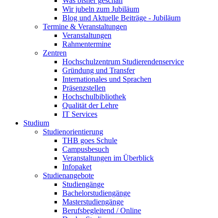
Was bisher geschah
Wir jubeln zum Jubiläum
Blog und Aktuelle Beiträge - Jubiläum
Termine & Veranstaltungen
Veranstaltungen
Rahmentermine
Zentren
Hochschulzentrum Studierendenservice
Gründung und Transfer
Internationales und Sprachen
Präsenzstellen
Hochschulbibliothek
Qualität der Lehre
IT Services
Studium
Studienorientierung
THB goes Schule
Campusbesuch
Veranstaltungen im Überblick
Infopaket
Studienangebote
Studiengänge
Bachelorstudiengänge
Masterstudiengänge
Berufsbegleitend / Online