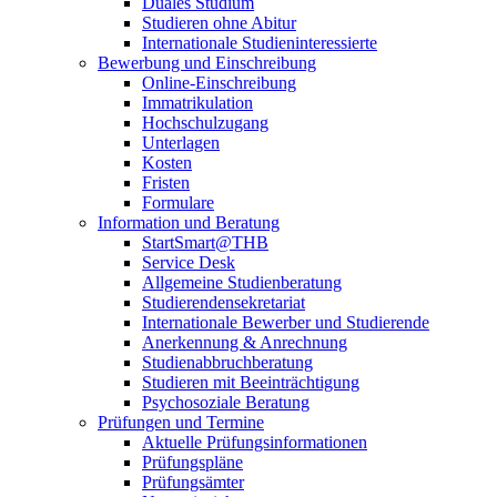
Duales Studium
Studieren ohne Abitur
Internationale Studieninteressierte
Bewerbung und Einschreibung
Online-Einschreibung
Immatrikulation
Hochschulzugang
Unterlagen
Kosten
Fristen
Formulare
Information und Beratung
StartSmart@THB
Service Desk
Allgemeine Studienberatung
Studierendensekretariat
Internationale Bewerber und Studierende
Anerkennung & Anrechnung
Studienabbruchberatung
Studieren mit Beeinträchtigung
Psychosoziale Beratung
Prüfungen und Termine
Aktuelle Prüfungsinformationen
Prüfungspläne
Prüfungsämter