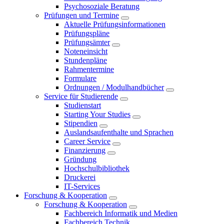
Psychosoziale Beratung
Prüfungen und Termine
Aktuelle Prüfungsinformationen
Prüfungspläne
Prüfungsämter
Noteneinsicht
Stundenpläne
Rahmentermine
Formulare
Ordnungen / Modulhandbücher
Service für Studierende
Studienstart
Starting Your Studies
Stipendien
Auslandsaufenthalte und Sprachen
Career Service
Finanzierung
Gründung
Hochschulbibliothek
Druckerei
IT-Services
Forschung & Kooperation
Forschung & Kooperation
Fachbereich Informatik und Medien
Fachbereich Technik