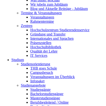
Was bisher geschah
Wir jubeln zum Jubiläum
Blog und Aktuelle Beiträge - Jubiläum
Termine & Veranstaltungen
Veranstaltungen
Rahmentermine
Zentren
Hochschulzentrum Studierendenservice
Gründung und Transfer
Internationales und Sprachen
Präsenzstellen
Hochschulbibliothek
Qualität der Lehre
IT Services
Studium
Studienorientierung
THB goes Schule
Campusbesuch
Veranstaltungen im Überblick
Infopaket
Studienangebote
Studiengänge
Bachelorstudiengänge
Masterstudiengänge
Berufsbegleitend / Online