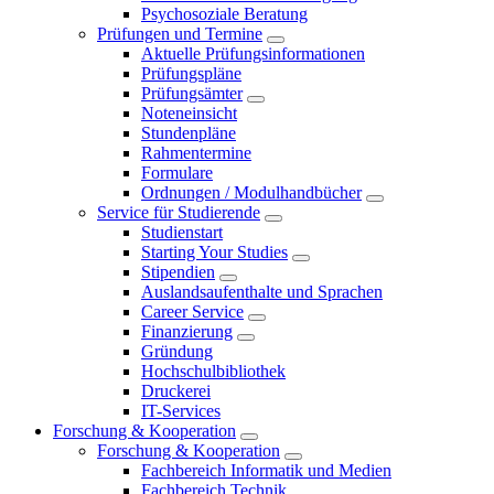
Psychosoziale Beratung
Prüfungen und Termine
Aktuelle Prüfungsinformationen
Prüfungspläne
Prüfungsämter
Noteneinsicht
Stundenpläne
Rahmentermine
Formulare
Ordnungen / Modulhandbücher
Service für Studierende
Studienstart
Starting Your Studies
Stipendien
Auslandsaufenthalte und Sprachen
Career Service
Finanzierung
Gründung
Hochschulbibliothek
Druckerei
IT-Services
Forschung & Kooperation
Forschung & Kooperation
Fachbereich Informatik und Medien
Fachbereich Technik