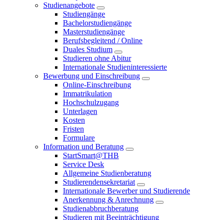
Studienangebote
Studiengänge
Bachelorstudiengänge
Masterstudiengänge
Berufsbegleitend / Online
Duales Studium
Studieren ohne Abitur
Internationale Studieninteressierte
Bewerbung und Einschreibung
Online-Einschreibung
Immatrikulation
Hochschulzugang
Unterlagen
Kosten
Fristen
Formulare
Information und Beratung
StartSmart@THB
Service Desk
Allgemeine Studienberatung
Studierendensekretariat
Internationale Bewerber und Studierende
Anerkennung & Anrechnung
Studienabbruchberatung
Studieren mit Beeinträchtigung