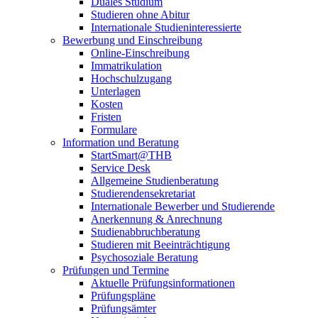
Duales Studium
Studieren ohne Abitur
Internationale Studieninteressierte
Bewerbung und Einschreibung
Online-Einschreibung
Immatrikulation
Hochschulzugang
Unterlagen
Kosten
Fristen
Formulare
Information und Beratung
StartSmart@THB
Service Desk
Allgemeine Studienberatung
Studierendensekretariat
Internationale Bewerber und Studierende
Anerkennung & Anrechnung
Studienabbruchberatung
Studieren mit Beeinträchtigung
Psychosoziale Beratung
Prüfungen und Termine
Aktuelle Prüfungsinformationen
Prüfungspläne
Prüfungsämter