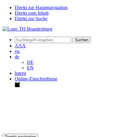
Direkt zur Hauptnavigation
Direkt zum Inhalt
Direkt zur Suche
Suchen
A
A
A
sw
de
DE
EN
Intern
Online-Einschreibung
Toggle navigation