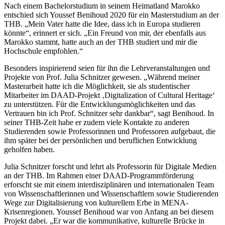
Nach einem Bachelorstudium in seinem Heimatland Marokko
entschied sich Youssef Benihoud 2020 für ein Masterstudium an der
THB. „Mein Vater hatte die Idee, dass ich in Europa studieren
könnte“, erinnert er sich. „Ein Freund von mir, der ebenfalls aus
Marokko stammt, hatte auch an der THB studiert und mir die
Hochschule empfohlen.“
Besonders inspirierend seien für ihn die Lehrveranstaltungen und
Projekte von Prof. Julia Schnitzer gewesen. „Während meiner
Masterarbeit hatte ich die Möglichkeit, sie als studentischer
Mitarbeiter im DAAD-Projekt ‚Digitalization of Cultural Heritage‘
zu unterstützen. Für die Entwicklungsmöglichkeiten und das
Vertrauen bin ich Prof. Schnitzer sehr dankbar“, sagt Benihoud. In
seiner THB-Zeit habe er zudem viele Kontakte zu anderen
Studierenden sowie Professorinnen und Professoren aufgebaut, die
ihm später bei der persönlichen und beruflichen Entwicklung
geholfen haben.
Julia Schnitzer forscht und lehrt als Professorin für Digitale Medien
an der THB. Im Rahmen einer DAAD-Programmförderung
erforscht sie mit einem interdisziplinären und internationalen Team
von Wissenschaftlerinnen und Wissenschaftlern sowie Studierenden
Wege zur Digitalisierung von kulturellem Erbe in MENA-
Krisenregionen. Youssef Benihoud war von Anfang an bei diesem
Projekt dabei. „Er war die kommunikative, kulturelle Brücke in