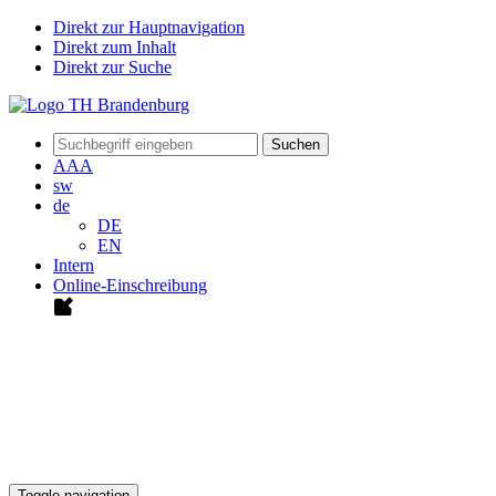
Direkt zur Hauptnavigation
Direkt zum Inhalt
Direkt zur Suche
Suchen
A
A
A
sw
de
DE
EN
Intern
Online-Einschreibung
Toggle navigation