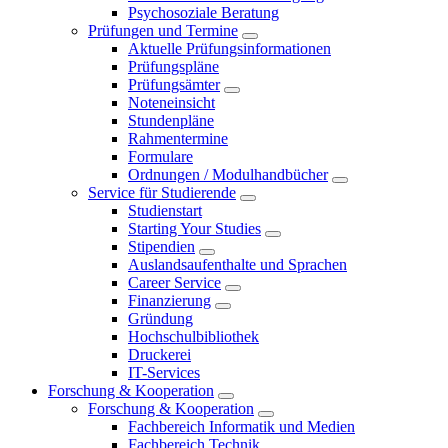
Psychosoziale Beratung
Prüfungen und Termine
Aktuelle Prüfungsinformationen
Prüfungspläne
Prüfungsämter
Noteneinsicht
Stundenpläne
Rahmentermine
Formulare
Ordnungen / Modulhandbücher
Service für Studierende
Studienstart
Starting Your Studies
Stipendien
Auslandsaufenthalte und Sprachen
Career Service
Finanzierung
Gründung
Hochschulbibliothek
Druckerei
IT-Services
Forschung & Kooperation
Forschung & Kooperation
Fachbereich Informatik und Medien
Fachbereich Technik