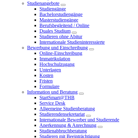
Studienangebote
Studiengänge
Bachelorstudiengänge
Masterstudiengänge
Berufsbegleitend / Online
Duales Studium
Studieren ohne Abitur
Internationale Studieninteressierte
Bewerbung und Einschreibung
Online-Einschreibung
Immatrikulation
Hochschulzugang
Unterlagen
Kosten
Fristen
Formulare
Information und Beratung
StartSmart@THB
Service Desk
Allgemeine Studienberatung
Studierendensekretariat
Internationale Bewerber und Studierende
Anerkennung & Anrechnung
Studienabbruchberatung
Studieren mit Beeinträchtigung