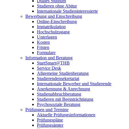
Duales Studium
Studieren ohne Abitur
Internationale Studieninteressierte
Bewerbung und Einschreibung
Online-Einschreibung
Immatrikulation
Hochschulzugang
Unterlagen
Kosten
Fristen
Formulare
Information und Beratung
StartSmart@THB
Service Desk
Allgemeine Studienberatung
Studierendensekretariat
Internationale Bewerber und Studierende
Anerkennung & Anrechnung
Studienabbruchberatung
Studieren mit Beeinträchtigung
Psychosoziale Beratung
Prüfungen und Termine
Aktuelle Prüfungsinformationen
Prüfungspläne
Prüfungsämter