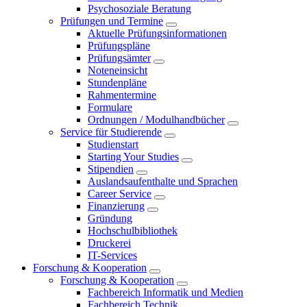
Psychosoziale Beratung
Prüfungen und Termine
Aktuelle Prüfungsinformationen
Prüfungspläne
Prüfungsämter
Noteneinsicht
Stundenpläne
Rahmentermine
Formulare
Ordnungen / Modulhandbücher
Service für Studierende
Studienstart
Starting Your Studies
Stipendien
Auslandsaufenthalte und Sprachen
Career Service
Finanzierung
Gründung
Hochschulbibliothek
Druckerei
IT-Services
Forschung & Kooperation
Forschung & Kooperation
Fachbereich Informatik und Medien
Fachbereich Technik