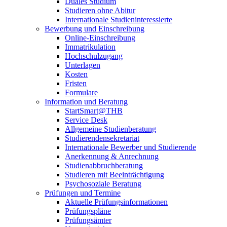
Duales Studium
Studieren ohne Abitur
Internationale Studieninteressierte
Bewerbung und Einschreibung
Online-Einschreibung
Immatrikulation
Hochschulzugang
Unterlagen
Kosten
Fristen
Formulare
Information und Beratung
StartSmart@THB
Service Desk
Allgemeine Studienberatung
Studierendensekretariat
Internationale Bewerber und Studierende
Anerkennung & Anrechnung
Studienabbruchberatung
Studieren mit Beeinträchtigung
Psychosoziale Beratung
Prüfungen und Termine
Aktuelle Prüfungsinformationen
Prüfungspläne
Prüfungsämter