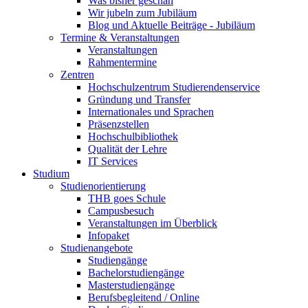
Was bisher geschah
Wir jubeln zum Jubiläum
Blog und Aktuelle Beiträge - Jubiläum
Termine & Veranstaltungen
Veranstaltungen
Rahmentermine
Zentren
Hochschulzentrum Studierendenservice
Gründung und Transfer
Internationales und Sprachen
Präsenzstellen
Hochschulbibliothek
Qualität der Lehre
IT Services
Studium
Studienorientierung
THB goes Schule
Campusbesuch
Veranstaltungen im Überblick
Infopaket
Studienangebote
Studiengänge
Bachelorstudiengänge
Masterstudiengänge
Berufsbegleitend / Online