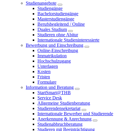
Studienangebote
Studiengänge
Bachelorstudiengänge
Masterstudiengänge
Berufsbegleitend / Online
Duales Studium
Studieren ohne Abitur
Internationale Studieninteressierte
Bewerbung und Einschreibung
Online-Einschreibung
Immatrikulation
Hochschulzugang
Unterlagen
Kosten
Fristen
Formulare
Information und Beratung
StartSmart@THB
Service Desk
Allgemeine Studienberatung
Studierendensekretariat
Internationale Bewerber und Studierende
Anerkennung & Anrechnung
Studienabbruchberatung
Studieren mit Beeinträchtigung