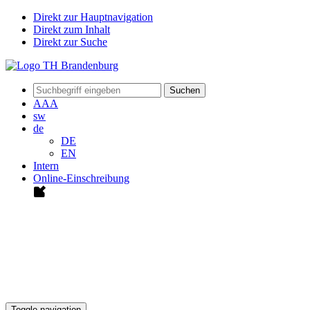
Direkt zur Hauptnavigation
Direkt zum Inhalt
Direkt zur Suche
Suchen
A
A
A
sw
de
DE
EN
Intern
Online-Einschreibung
Toggle navigation