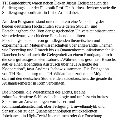
TH Brandenburg waren neben Dekan Justus Eichstädt auch der
Studiengangsleiter der Photonik Prof. Dr. Andreas Jechow sowie die
Studiengangskoordinatorin Luise Arndt dabei.
Auf dem Programm stand unter anderem eine Vorstellung der
beiden deutschen Hochschulen sowie deren Studien- und
Forschungsbereiche. Von der gastgebenden Universität präsentierten
sich wiederum verschiedene Forschende mit ihren
Forschungsthemen – von grundlegenden theoretischen und
experimentellen Materialwissenschaften über angewandte Themen
wie Recycling und Umwelt bis zu Quantenkommunikationstechnik.
Daneben bestand auch die Gelegenheit zu einem Rundgang durch
die sehr gut ausgestatteten Labore. „Während des gesamten Besuchs
gab es einen lebendigen Austausch über neue Aspekte der
Kooperation“, fasst Andreas Jechow zusammen. Die Delegation
von TH Brandenburg und TH Wildau hatte zudem die Möglichkeit,
sich mit den deutschen Studierenden auszutauschen, die gerade ihr
Auslandssemester in Rom verbringen.
Die Photonik, die Wissenschaft des Lichts, ist eine
zukunftsorientierte Schlüsseltechnologie und umfasst ein breites
Spektrum an Anwendungen von Laser- und
Kommunikationstechnik über Fertigung, Umweltanalytik und
Sensorik bis zu den Quantentechnologien mit exzellenten
Jobchancen in High-Tech-Unternehmen oder der Forschung.