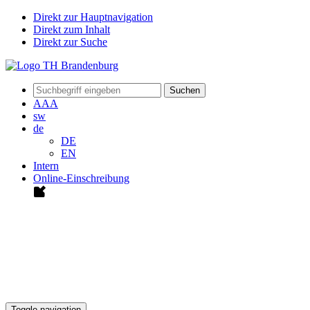
Direkt zur Hauptnavigation
Direkt zum Inhalt
Direkt zur Suche
Suchen
A
A
A
sw
de
DE
EN
Intern
Online-Einschreibung
Toggle navigation