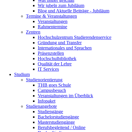
Was bisher geschah
Wir jubeln zum Jubiläum
Blog und Aktuelle Beiträge - Jubiläum
Termine & Veranstaltungen
Veranstaltungen
Rahmentermine
Zentren
Hochschulzentrum Studierendenservice
Gründung und Transfer
Internationales und Sprachen
Präsenzstellen
Hochschulbibliothek
Qualität der Lehre
IT Services
Studium
Studienorientierung
THB goes Schule
Campusbesuch
Veranstaltungen im Überblick
Infopaket
Studienangebote
Studiengänge
Bachelorstudiengänge
Masterstudiengänge
Berufsbegleitend / Online