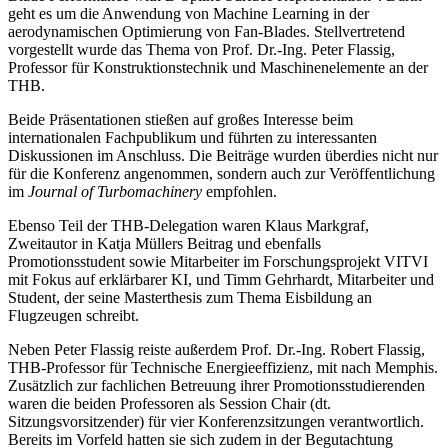
geht es um die Anwendung von Machine Learning in der
aerodynamischen Optimierung von Fan-Blades. Stellvertretend
vorgestellt wurde das Thema von Prof. Dr.-Ing. Peter Flassig,
Professor für Konstruktionstechnik und Maschinenelemente an der
THB.
Beide Präsentationen stießen auf großes Interesse beim
internationalen Fachpublikum und führten zu interessanten
Diskussionen im Anschluss. Die Beiträge wurden überdies nicht nur
für die Konferenz angenommen, sondern auch zur Veröffentlichung
im
Journal of Turbomachinery
empfohlen.
Ebenso Teil der THB-Delegation waren Klaus Markgraf,
Zweitautor in Katja Müllers Beitrag und ebenfalls
Promotionsstudent sowie Mitarbeiter im Forschungsprojekt VITVI
mit Fokus auf erklärbarer KI, und Timm Gehrhardt, Mitarbeiter und
Student, der seine Masterthesis zum Thema Eisbildung an
Flugzeugen schreibt.
Neben Peter Flassig reiste außerdem Prof. Dr.-Ing. Robert Flassig,
THB-Professor für Technische Energieeffizienz, mit nach Memphis.
Zusätzlich zur fachlichen Betreuung ihrer Promotionsstudierenden
waren die beiden Professoren als Session Chair (dt.
Sitzungsvorsitzender) für vier Konferenzsitzungen verantwortlich.
Bereits im Vorfeld hatten sie sich zudem in der Begutachtung