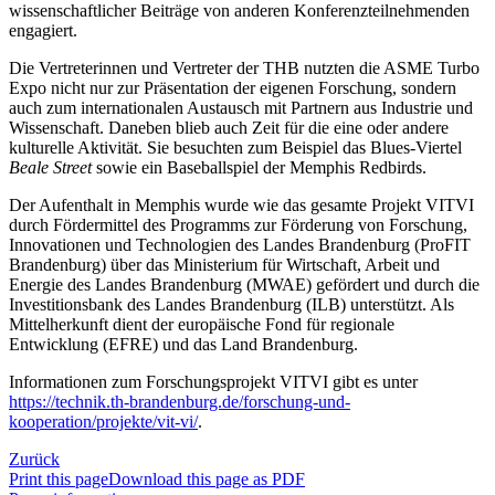
wissenschaftlicher Beiträge von anderen Konferenzteilnehmenden
engagiert.
Die Vertreterinnen und Vertreter der THB nutzten die ASME Turbo
Expo nicht nur zur Präsentation der eigenen Forschung, sondern
auch zum internationalen Austausch mit Partnern aus Industrie und
Wissenschaft. Daneben blieb auch Zeit für die eine oder andere
kulturelle Aktivität. Sie besuchten zum Beispiel das Blues-Viertel
Beale Street
sowie ein Baseballspiel der Memphis Redbirds.
Der Aufenthalt in Memphis wurde wie das gesamte Projekt VITVI
durch Fördermittel des Programms zur Förderung von Forschung,
Innovationen und Technologien des Landes Brandenburg (ProFIT
Brandenburg) über das Ministerium für Wirtschaft, Arbeit und
Energie des Landes Brandenburg (MWAE) gefördert und durch die
Investitionsbank des Landes Brandenburg (ILB) unterstützt. Als
Mittelherkunft dient der europäische Fond für regionale
Entwicklung (EFRE) und das Land Brandenburg.
Informationen zum Forschungsprojekt VITVI gibt es unter
https://technik.th-brandenburg.de/forschung-und-
kooperation/projekte/vit-vi/
.
Zurück
Print this page
Download this page as PDF