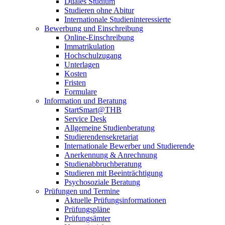
Duales Studium
Studieren ohne Abitur
Internationale Studieninteressierte
Bewerbung und Einschreibung
Online-Einschreibung
Immatrikulation
Hochschulzugang
Unterlagen
Kosten
Fristen
Formulare
Information und Beratung
StartSmart@THB
Service Desk
Allgemeine Studienberatung
Studierendensekretariat
Internationale Bewerber und Studierende
Anerkennung & Anrechnung
Studienabbruchberatung
Studieren mit Beeinträchtigung
Psychosoziale Beratung
Prüfungen und Termine
Aktuelle Prüfungsinformationen
Prüfungspläne
Prüfungsämter