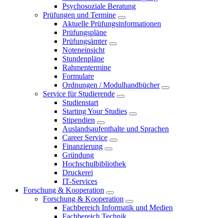
Psychosoziale Beratung
Prüfungen und Termine
Aktuelle Prüfungsinformationen
Prüfungspläne
Prüfungsämter
Noteneinsicht
Stundenpläne
Rahmentermine
Formulare
Ordnungen / Modulhandbücher
Service für Studierende
Studienstart
Starting Your Studies
Stipendien
Auslandsaufenthalte und Sprachen
Career Service
Finanzierung
Gründung
Hochschulbibliothek
Druckerei
IT-Services
Forschung & Kooperation
Forschung & Kooperation
Fachbereich Informatik und Medien
Fachbereich Technik