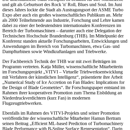
und gilt als Geburtsort des Rock 'n' Roll, Blues und Soul. Im Juni
dieses Jahres lockte die Stadt als Austragungsort der ASME Turbo
Expo aber auch ein großes wissenschaftliches Publikum an. Mehr
als 2000 Teilnehmende aus Industrie, Forschung und Lehre kamen
dabei zu einer der bedeutendsten internationalen Konferenzen im
Bereich der Turbomaschinen – darunter auch eine Delegation der
Technischen Hochschule Brandenburg (THB). Im Mittelpunkt der
Konferenz standen aktuelle Forschungsarbeiten, Entwicklungen und
Anwendungen im Bereich von Turbomaschinen, etwa Gas- und
Dampfturbinen sowie Windkraftanlagen und Triebwerke.
Der Fachbereich Technik der THB war mit zwei Beiträgen im
Programm vertreten. Katja Müller, wissenschaftliche Mitarbeiterin
im Forschungsprojekt „VITVI – Virtuelle Triebwerksentwicklung
mit Verfahren der künstlichen Intelligenz“, präsentierte ihre Arbeit
„Numerical Study of Ice Accretion on Fan Blades: Implications for
the Design of Blade Geometries“. Ihr Forschungspaper entstand im
Rahmen ihrer kooperativen Promotion zum Thema Eisbildung an
Niederdruckverdichtern (kurz Fan) in modernen
Flugzeugtriebwerken.
Ebenfalls im Rahmen des VITVI-Projekts und seiner Promotion
veröffentlichte der wissenschaftliche Mitarbeiter Hamun Bertram
seinen Beitrag „Efficient ML-based Prediction of Turbomachinery
Blade Performance with B-Spline Surface Representation“. Darin