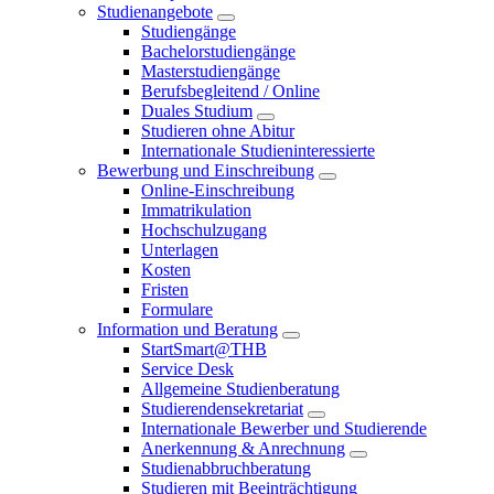
Studienangebote
Studiengänge
Bachelorstudiengänge
Masterstudiengänge
Berufsbegleitend / Online
Duales Studium
Studieren ohne Abitur
Internationale Studieninteressierte
Bewerbung und Einschreibung
Online-Einschreibung
Immatrikulation
Hochschulzugang
Unterlagen
Kosten
Fristen
Formulare
Information und Beratung
StartSmart@THB
Service Desk
Allgemeine Studienberatung
Studierendensekretariat
Internationale Bewerber und Studierende
Anerkennung & Anrechnung
Studienabbruchberatung
Studieren mit Beeinträchtigung