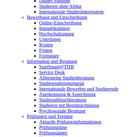
Duales Studium
Studieren ohne Abitur
Internationale Studieninteressierte
Bewerbung und Einschreibung
Online-Einschreibung
Immatrikulation
Hochschulzugang
Unterlagen
Kosten
Fristen
Formulare
Information und Beratung
StartSmart@THB
Service Desk
Allgemeine Studienberatung
Studierendensekretariat
Internationale Bewerber und Studierende
Anerkennung & Anrechnung
Studienabbruchberatung
Studieren mit Beeinträchtigung
Psychosoziale Beratung
Prüfungen und Termine
Aktuelle Prüfungsinformationen
Prüfungspläne
Prüfungsämter