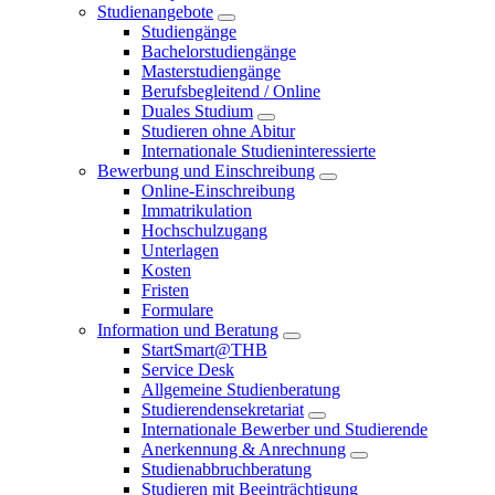
Studienangebote
Studiengänge
Bachelorstudiengänge
Masterstudiengänge
Berufsbegleitend / Online
Duales Studium
Studieren ohne Abitur
Internationale Studieninteressierte
Bewerbung und Einschreibung
Online-Einschreibung
Immatrikulation
Hochschulzugang
Unterlagen
Kosten
Fristen
Formulare
Information und Beratung
StartSmart@THB
Service Desk
Allgemeine Studienberatung
Studierendensekretariat
Internationale Bewerber und Studierende
Anerkennung & Anrechnung
Studienabbruchberatung
Studieren mit Beeinträchtigung