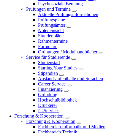
Psychosoziale Beratung
Prüfungen und Termine
Aktuelle Prüfungsinformationen
Prüfungspläne
Prüfungsämter
Noteneinsicht
Stundenpläne
Rahmentermine
Formulare
Ordnungen / Modulhandbücher
Service für Studierende
Studienstart
Starting Your Studies
Stipendien
Auslandsaufenthalte und Sprachen
Career Service
Finanzierung
Gründung
Hochschulbibliothek
Druckerei
IT-Services
Forschung & Kooperation
Forschung & Kooperation
Fachbereich Informatik und Medien
Fachbereich Technik