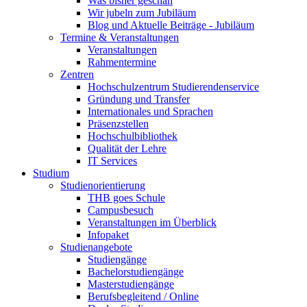
Was bisher geschah
Wir jubeln zum Jubiläum
Blog und Aktuelle Beiträge - Jubiläum
Termine & Veranstaltungen
Veranstaltungen
Rahmentermine
Zentren
Hochschulzentrum Studierendenservice
Gründung und Transfer
Internationales und Sprachen
Präsenzstellen
Hochschulbibliothek
Qualität der Lehre
IT Services
Studium
Studienorientierung
THB goes Schule
Campusbesuch
Veranstaltungen im Überblick
Infopaket
Studienangebote
Studiengänge
Bachelorstudiengänge
Masterstudiengänge
Berufsbegleitend / Online