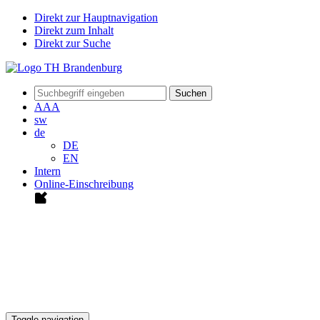
Direkt zur Hauptnavigation
Direkt zum Inhalt
Direkt zur Suche
Suchen
A
A
A
sw
de
DE
EN
Intern
Online-Einschreibung
Toggle navigation