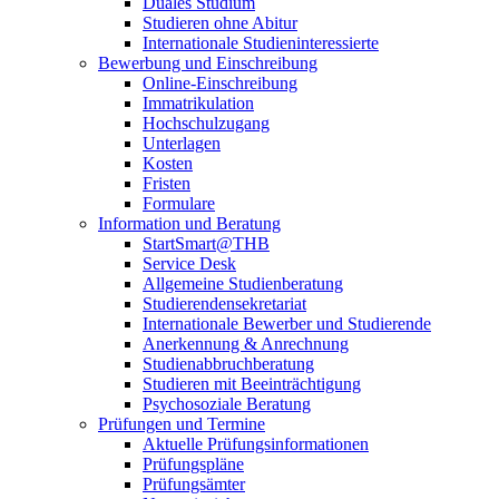
Duales Studium
Studieren ohne Abitur
Internationale Studieninteressierte
Bewerbung und Einschreibung
Online-Einschreibung
Immatrikulation
Hochschulzugang
Unterlagen
Kosten
Fristen
Formulare
Information und Beratung
StartSmart@THB
Service Desk
Allgemeine Studienberatung
Studierendensekretariat
Internationale Bewerber und Studierende
Anerkennung & Anrechnung
Studienabbruchberatung
Studieren mit Beeinträchtigung
Psychosoziale Beratung
Prüfungen und Termine
Aktuelle Prüfungsinformationen
Prüfungspläne
Prüfungsämter