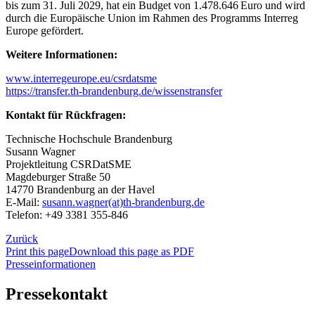
bis zum 31. Juli 2029, hat ein Budget von 1.478.646 Euro und wird
durch die Europäische Union im Rahmen des Programms Interreg
Europe gefördert.
Weitere Informationen:
www.interregeurope.eu/csrdatsme
https://transfer.th-brandenburg.de/wissenstransfer
Kontakt für Rückfragen:
Technische Hochschule Brandenburg
Susann Wagner
Projektleitung CSRDatSME
Magdeburger Straße 50
14770 Brandenburg an der Havel
E-Mail:
susann.wagner(at)th-brandenburg.de
Telefon: +49 3381 355-846
Zurück
Print this page
Download this page as PDF
Presseinformationen
Pressekontakt