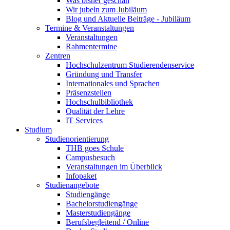
Was bisher geschah
Wir jubeln zum Jubiläum
Blog und Aktuelle Beiträge - Jubiläum
Termine & Veranstaltungen
Veranstaltungen
Rahmentermine
Zentren
Hochschulzentrum Studierendenservice
Gründung und Transfer
Internationales und Sprachen
Präsenzstellen
Hochschulbibliothek
Qualität der Lehre
IT Services
Studium
Studienorientierung
THB goes Schule
Campusbesuch
Veranstaltungen im Überblick
Infopaket
Studienangebote
Studiengänge
Bachelorstudiengänge
Masterstudiengänge
Berufsbegleitend / Online