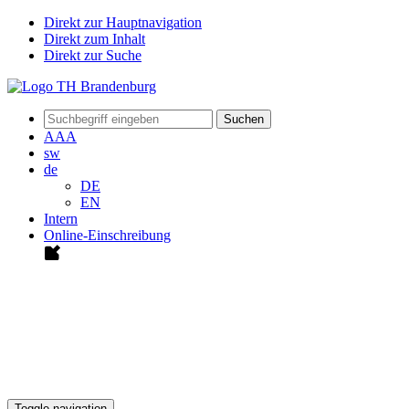
Direkt zur Hauptnavigation
Direkt zum Inhalt
Direkt zur Suche
Suchen
A
A
A
sw
de
DE
EN
Intern
Online-Einschreibung
Toggle navigation