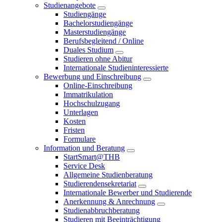
Studienangebote
Studiengänge
Bachelorstudiengänge
Masterstudiengänge
Berufsbegleitend / Online
Duales Studium
Studieren ohne Abitur
Internationale Studieninteressierte
Bewerbung und Einschreibung
Online-Einschreibung
Immatrikulation
Hochschulzugang
Unterlagen
Kosten
Fristen
Formulare
Information und Beratung
StartSmart@THB
Service Desk
Allgemeine Studienberatung
Studierendensekretariat
Internationale Bewerber und Studierende
Anerkennung & Anrechnung
Studienabbruchberatung
Studieren mit Beeinträchtigung