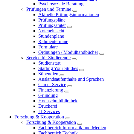
Psychosoziale Beratung
Prüfungen und Termine
Aktuelle Prüfungsinformationen
Prüfungspläne
Prüfungsämter
Noteneinsicht
Stundenpläne
Rahmentermine
Formulare
Ordnungen / Modulhandbücher
Service für Studierende
Studienstart
Starting Your Studies
Stipendien
Auslandsaufenthalte und Sprachen
Career Service
Finanzierung
Gründung
Hochschulbibliothek
Druckerei
IT-Services
Forschung & Kooperation
Forschung & Kooperation
Fachbereich Informatik und Medien
Fachbereich Technik