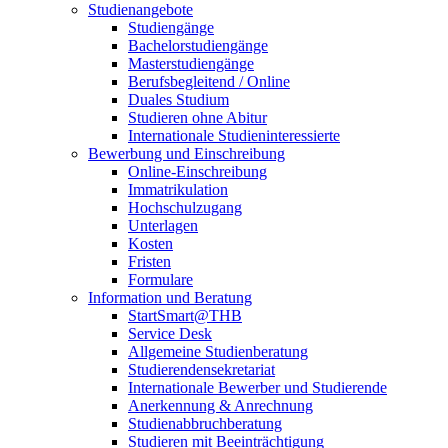
Studienangebote
Studiengänge
Bachelorstudiengänge
Masterstudiengänge
Berufsbegleitend / Online
Duales Studium
Studieren ohne Abitur
Internationale Studieninteressierte
Bewerbung und Einschreibung
Online-Einschreibung
Immatrikulation
Hochschulzugang
Unterlagen
Kosten
Fristen
Formulare
Information und Beratung
StartSmart@THB
Service Desk
Allgemeine Studienberatung
Studierendensekretariat
Internationale Bewerber und Studierende
Anerkennung & Anrechnung
Studienabbruchberatung
Studieren mit Beeinträchtigung