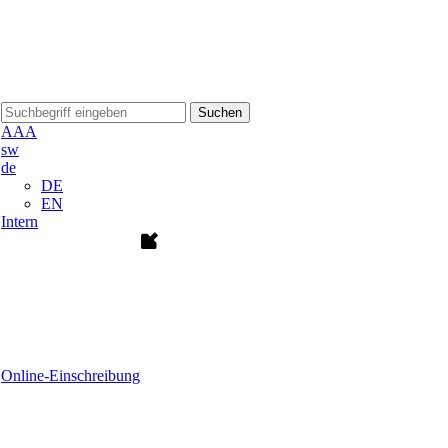
Suchen
A
A
A
sw
de
DE
EN
Intern
Online-Einschreibung