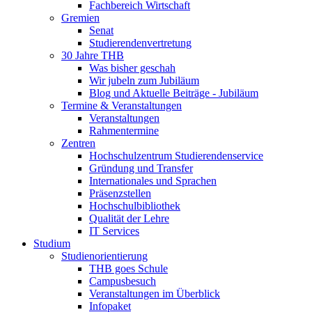
Fachbereich Wirtschaft
Gremien
Senat
Studierendenvertretung
30 Jahre THB
Was bisher geschah
Wir jubeln zum Jubiläum
Blog und Aktuelle Beiträge - Jubiläum
Termine & Veranstaltungen
Veranstaltungen
Rahmentermine
Zentren
Hochschulzentrum Studierendenservice
Gründung und Transfer
Internationales und Sprachen
Präsenzstellen
Hochschulbibliothek
Qualität der Lehre
IT Services
Studium
Studienorientierung
THB goes Schule
Campusbesuch
Veranstaltungen im Überblick
Infopaket