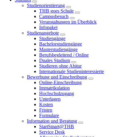
Studienorientierung
THB goes Schule
Campusbesuch
Veranstaltungen im Überblick
Infopaket
Studienangebote
Studiengänge
Bachelorstudiengänge
Masterstudiengänge
Berufsbegleitend / Online
Duales Studium
Studieren ohne Abitur
Internationale Studieninteressierte
Bewerbung und Einschreibung
Online-Einschreibung
Immatrikulation
Hochschulzugang
Unterlagen
Kosten
Fristen
Formulare
Information und Beratung
StartSmart@THB
Service Desk