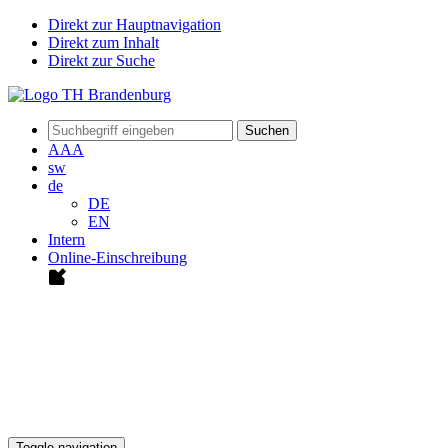
Direkt zur Hauptnavigation
Direkt zum Inhalt
Direkt zur Suche
Suchen
A
A
A
sw
de
DE
EN
Intern
Online-Einschreibung
Toggle navigation