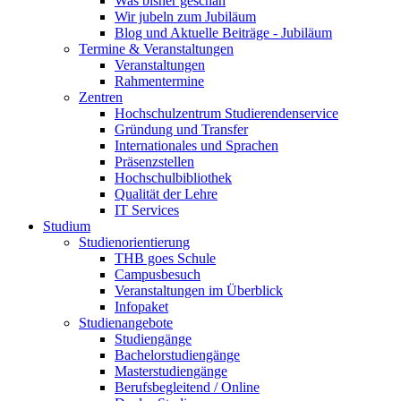
Was bisher geschah
Wir jubeln zum Jubiläum
Blog und Aktuelle Beiträge - Jubiläum
Termine & Veranstaltungen
Veranstaltungen
Rahmentermine
Zentren
Hochschulzentrum Studierendenservice
Gründung und Transfer
Internationales und Sprachen
Präsenzstellen
Hochschulbibliothek
Qualität der Lehre
IT Services
Studium
Studienorientierung
THB goes Schule
Campusbesuch
Veranstaltungen im Überblick
Infopaket
Studienangebote
Studiengänge
Bachelorstudiengänge
Masterstudiengänge
Berufsbegleitend / Online