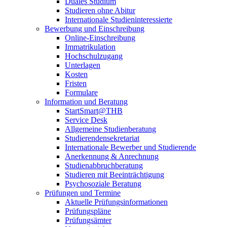
Duales Studium
Studieren ohne Abitur
Internationale Studieninteressierte
Bewerbung und Einschreibung
Online-Einschreibung
Immatrikulation
Hochschulzugang
Unterlagen
Kosten
Fristen
Formulare
Information und Beratung
StartSmart@THB
Service Desk
Allgemeine Studienberatung
Studierendensekretariat
Internationale Bewerber und Studierende
Anerkennung & Anrechnung
Studienabbruchberatung
Studieren mit Beeinträchtigung
Psychosoziale Beratung
Prüfungen und Termine
Aktuelle Prüfungsinformationen
Prüfungspläne
Prüfungsämter