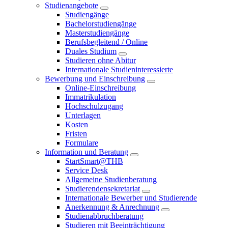
Studienangebote
Studiengänge
Bachelorstudiengänge
Masterstudiengänge
Berufsbegleitend / Online
Duales Studium
Studieren ohne Abitur
Internationale Studieninteressierte
Bewerbung und Einschreibung
Online-Einschreibung
Immatrikulation
Hochschulzugang
Unterlagen
Kosten
Fristen
Formulare
Information und Beratung
StartSmart@THB
Service Desk
Allgemeine Studienberatung
Studierendensekretariat
Internationale Bewerber und Studierende
Anerkennung & Anrechnung
Studienabbruchberatung
Studieren mit Beeinträchtigung