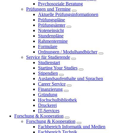
Psychosoziale Beratung
Prüfungen und Termine
Aktuelle Prüfungsinformationen
Prüfungspläne
Prüfungsämter
Noteneinsicht
Stundenpläne
Rahmentermine
Formulare
Ordnungen / Modulhandbücher
Service für Studierende
Studienstart
Starting Your Studies
Stipendien
Auslandsaufenthalte und Sprachen
Career Service
Finanzierung
Gründung
Hochschulbibliothek
Druckerei
IT-Services
Forschung & Kooperation
Forschung & Kooperation
Fachbereich Informatik und Medien
Fachbereich Technik