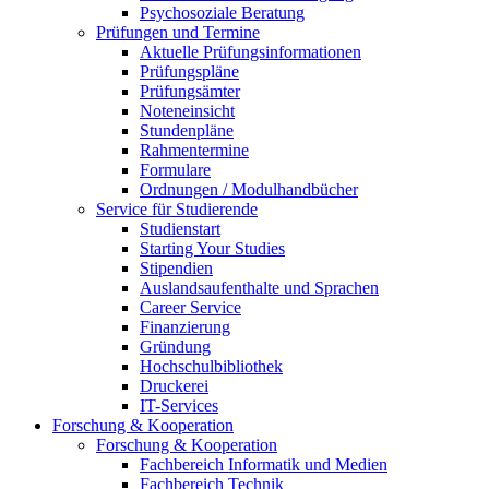
Psychosoziale Beratung
Prüfungen und Termine
Aktuelle Prüfungsinformationen
Prüfungspläne
Prüfungsämter
Noteneinsicht
Stundenpläne
Rahmentermine
Formulare
Ordnungen / Modulhandbücher
Service für Studierende
Studienstart
Starting Your Studies
Stipendien
Auslandsaufenthalte und Sprachen
Career Service
Finanzierung
Gründung
Hochschulbibliothek
Druckerei
IT-Services
Forschung & Kooperation
Forschung & Kooperation
Fachbereich Informatik und Medien
Fachbereich Technik