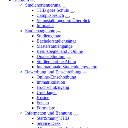
Studienorientierung
THB goes Schule
Campusbesuch
Veranstaltungen im Überblick
Infopaket
Studienangebote
Studiengänge
Bachelorstudiengänge
Masterstudiengänge
Berufsbegleitend / Online
Duales Studium
Studieren ohne Abitur
Internationale Studieninteressierte
Bewerbung und Einschreibung
Online-Einschreibung
Immatrikulation
Hochschulzugang
Unterlagen
Kosten
Fristen
Formulare
Information und Beratung
StartSmart@THB
Service Desk