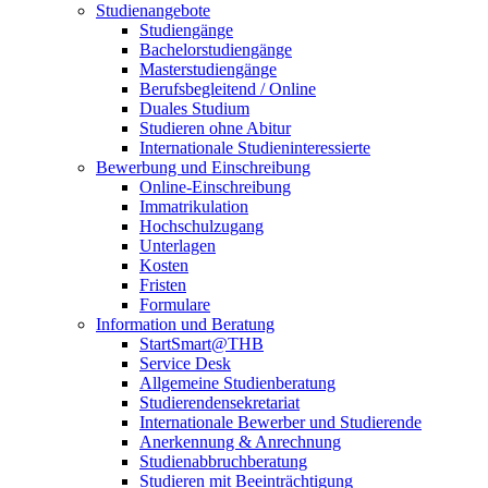
Studienangebote
Studiengänge
Bachelorstudiengänge
Masterstudiengänge
Berufsbegleitend / Online
Duales Studium
Studieren ohne Abitur
Internationale Studieninteressierte
Bewerbung und Einschreibung
Online-Einschreibung
Immatrikulation
Hochschulzugang
Unterlagen
Kosten
Fristen
Formulare
Information und Beratung
StartSmart@THB
Service Desk
Allgemeine Studienberatung
Studierendensekretariat
Internationale Bewerber und Studierende
Anerkennung & Anrechnung
Studienabbruchberatung
Studieren mit Beeinträchtigung