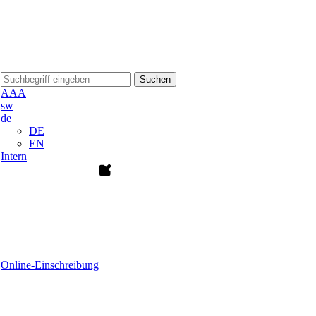
Suchen
A
A
A
sw
de
DE
EN
Intern
Online-Einschreibung