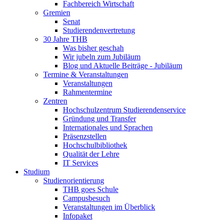
Fachbereich Wirtschaft
Gremien
Senat
Studierendenvertretung
30 Jahre THB
Was bisher geschah
Wir jubeln zum Jubiläum
Blog und Aktuelle Beiträge - Jubiläum
Termine & Veranstaltungen
Veranstaltungen
Rahmentermine
Zentren
Hochschulzentrum Studierendenservice
Gründung und Transfer
Internationales und Sprachen
Präsenzstellen
Hochschulbibliothek
Qualität der Lehre
IT Services
Studium
Studienorientierung
THB goes Schule
Campusbesuch
Veranstaltungen im Überblick
Infopaket