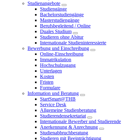
Studienangebote
Studiengänge
Bachelorstudiengänge
Masterstudiengänge
Berufsbegleitend / Online
Duales Studium
Studieren ohne Abitur
Internationale Studieninteressierte
Bewerbung und Einschreibung
Online-Einschreibung
Immatrikulation
Hochschulzugang
Unterlagen
Kosten
Fristen
Formulare
Information und Beratung
StartSmart@THB
Service Desk
Allgemeine Studienberatung
Studierendensekretariat
Internationale Bewerber und Studierende
Anerkennung & Anrechnung
Studienabbruchberatung
Studieren mit Beeinträchtigung