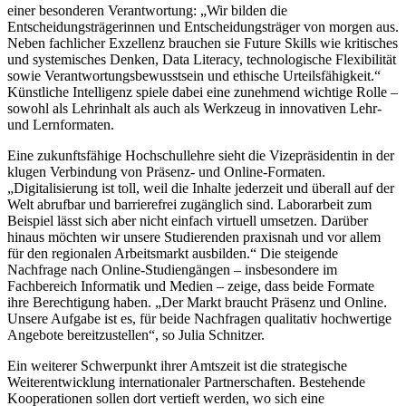
einer besonderen Verantwortung: „Wir bilden die
Entscheidungsträgerinnen und Entscheidungsträger von morgen aus.
Neben fachlicher Exzellenz brauchen sie Future Skills wie kritisches
und systemisches Denken, Data Literacy, technologische Flexibilität
sowie Verantwortungsbewusstsein und ethische Urteilsfähigkeit.“
Künstliche Intelligenz spiele dabei eine zunehmend wichtige Rolle –
sowohl als Lehrinhalt als auch als Werkzeug in innovativen Lehr-
und Lernformaten.
Eine zukunftsfähige Hochschullehre sieht die Vizepräsidentin in der
klugen Verbindung von Präsenz- und Online-Formaten.
„Digitalisierung ist toll, weil die Inhalte jederzeit und überall auf der
Welt abrufbar und barrierefrei zugänglich sind. Laborarbeit zum
Beispiel lässt sich aber nicht einfach virtuell umsetzen. Darüber
hinaus möchten wir unsere Studierenden praxisnah und vor allem
für den regionalen Arbeitsmarkt ausbilden.“ Die steigende
Nachfrage nach Online-Studiengängen – insbesondere im
Fachbereich Informatik und Medien – zeige, dass beide Formate
ihre Berechtigung haben. „Der Markt braucht Präsenz und Online.
Unsere Aufgabe ist es, für beide Nachfragen qualitativ hochwertige
Angebote bereitzustellen“, so Julia Schnitzer.
Ein weiterer Schwerpunkt ihrer Amtszeit ist die strategische
Weiterentwicklung internationaler Partnerschaften. Bestehende
Kooperationen sollen dort vertieft werden, wo sich eine