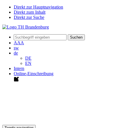
Direkt zur Hauptnavigation
Direkt zum Inhalt
Direkt zur Suche
Suchen
A
A
A
sw
de
DE
EN
Intern
Online-Einschreibung
Toggle navigation