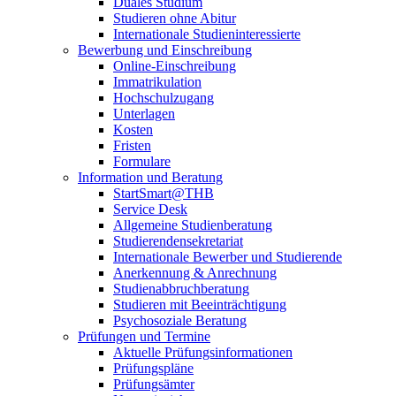
Duales Studium
Studieren ohne Abitur
Internationale Studieninteressierte
Bewerbung und Einschreibung
Online-Einschreibung
Immatrikulation
Hochschulzugang
Unterlagen
Kosten
Fristen
Formulare
Information und Beratung
StartSmart@THB
Service Desk
Allgemeine Studienberatung
Studierendensekretariat
Internationale Bewerber und Studierende
Anerkennung & Anrechnung
Studienabbruchberatung
Studieren mit Beeinträchtigung
Psychosoziale Beratung
Prüfungen und Termine
Aktuelle Prüfungsinformationen
Prüfungspläne
Prüfungsämter