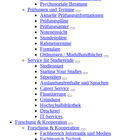
Psychosoziale Beratung
Prüfungen und Termine
Aktuelle Prüfungsinformationen
Prüfungspläne
Prüfungsämter
Noteneinsicht
Stundenpläne
Rahmentermine
Formulare
Ordnungen / Modulhandbücher
Service für Studierende
Studienstart
Starting Your Studies
Stipendien
Auslandsaufenthalte und Sprachen
Career Service
Finanzierung
Gründung
Hochschulbibliothek
Druckerei
IT-Services
Forschung & Kooperation
Forschung & Kooperation
Fachbereich Informatik und Medien
Fachbereich Technik