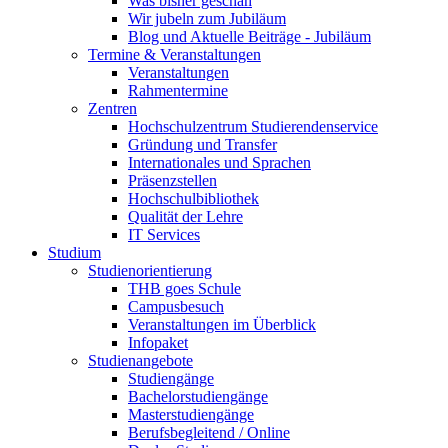
Was bisher geschah
Wir jubeln zum Jubiläum
Blog und Aktuelle Beiträge - Jubiläum
Termine & Veranstaltungen
Veranstaltungen
Rahmentermine
Zentren
Hochschulzentrum Studierendenservice
Gründung und Transfer
Internationales und Sprachen
Präsenzstellen
Hochschulbibliothek
Qualität der Lehre
IT Services
Studium
Studienorientierung
THB goes Schule
Campusbesuch
Veranstaltungen im Überblick
Infopaket
Studienangebote
Studiengänge
Bachelorstudiengänge
Masterstudiengänge
Berufsbegleitend / Online