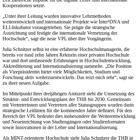
Kooperationen setzte.
„Unter ihrer Leitung wurden innovative Lehrmethoden
weiterentwickelt und internationale Projekte wie Inter³DNA und
ELI-Inkubator vorangetrieben. Sie prägte die strategische
Ausrichtung und festigte die internationale Vernetzung der
Hochschule“, sagt die neue VPL über ihre Vorgängerin.
Julia Schnitzer selbst ist eine erfahrene Hochschulmanagerin, die
bereits vor rund zehn Jahren Rektorin einer privaten Hochschule
war und dort umfassende Erfahrungen in Hochschulentwicklung,
Akkreditierung und Internationalisierung sammelte. „Die Position
als Vizepräsidentin bietet viele Möglichkeiten, Studium und
Forschung aktiv weiterzuentwickeln. Das reizt mich sehr“, sagt sie
zu ihrer neuen Aufgabe.
Im Mittelpunkt ihrer dreijährigen Amtszeit steht die Umsetzung des
Struktur- und Entwicklungsplans der THB bis 2030. Gemeinsam
mit Vertreterinnen und Vertretern aller Statusgruppen wurden darin
strategische Leitlinien für die kommenden Jahre definiert. Für den
Bereich der VPL bedeutet dies insbesondere die Weiterentwicklung
und Neueinrichtung von Studiengängen oder Studienformaten
sowie Innovationen in der Lehre und Internationalisierung.
Als MINT-orientierte Hochschule sieht Julia Schnitzer die THB in