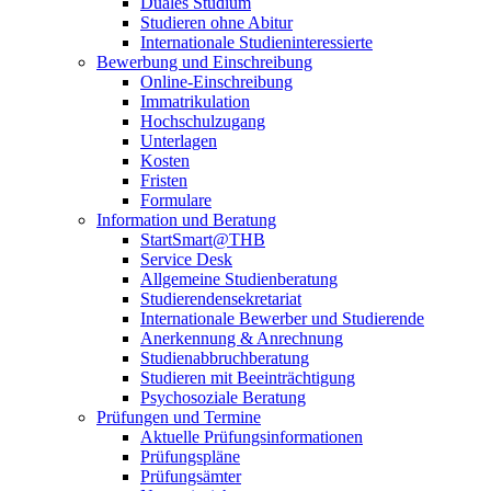
Duales Studium
Studieren ohne Abitur
Internationale Studieninteressierte
Bewerbung und Einschreibung
Online-Einschreibung
Immatrikulation
Hochschulzugang
Unterlagen
Kosten
Fristen
Formulare
Information und Beratung
StartSmart@THB
Service Desk
Allgemeine Studienberatung
Studierendensekretariat
Internationale Bewerber und Studierende
Anerkennung & Anrechnung
Studienabbruchberatung
Studieren mit Beeinträchtigung
Psychosoziale Beratung
Prüfungen und Termine
Aktuelle Prüfungsinformationen
Prüfungspläne
Prüfungsämter