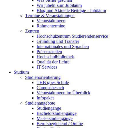
Was bisher geschah
Wir jubeln zum Jubiläum
Blog und Aktuelle Beiträge - Jubiläum
Termine & Veranstaltungen
Veranstaltungen
Rahmentermine
Zentren
Hochschulzentrum Studierendenservice
Gründung und Transfer
Internationales und Sprachen
Präsenzstellen
Hochschulbibliothek
Qualität der Lehre
IT Services
Studium
Studienorientierung
THB goes Schule
Campusbesuch
Veranstaltungen im Überblick
Infopaket
Studienangebote
Studiengänge
Bachelorstudiengänge
Masterstudiengänge
Berufsbegleitend / Online