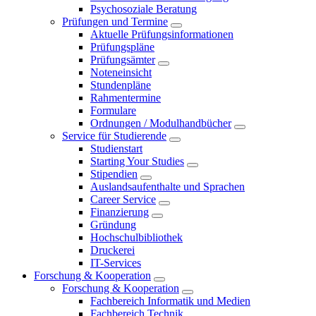
Psychosoziale Beratung
Prüfungen und Termine
Aktuelle Prüfungsinformationen
Prüfungspläne
Prüfungsämter
Noteneinsicht
Stundenpläne
Rahmentermine
Formulare
Ordnungen / Modulhandbücher
Service für Studierende
Studienstart
Starting Your Studies
Stipendien
Auslandsaufenthalte und Sprachen
Career Service
Finanzierung
Gründung
Hochschulbibliothek
Druckerei
IT-Services
Forschung & Kooperation
Forschung & Kooperation
Fachbereich Informatik und Medien
Fachbereich Technik