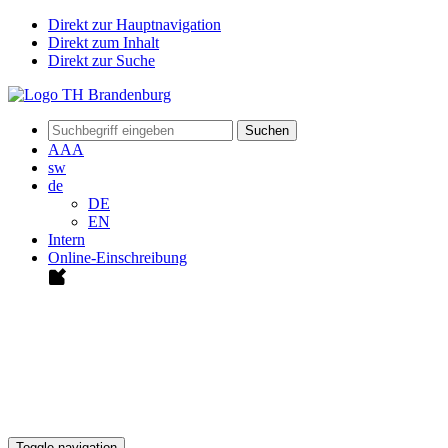
Direkt zur Hauptnavigation
Direkt zum Inhalt
Direkt zur Suche
Suchen
A
A
A
sw
de
DE
EN
Intern
Online-Einschreibung
Toggle navigation