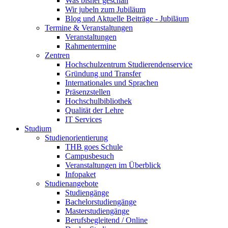
Was bisher geschah
Wir jubeln zum Jubiläum
Blog und Aktuelle Beiträge - Jubiläum
Termine & Veranstaltungen
Veranstaltungen
Rahmentermine
Zentren
Hochschulzentrum Studierendenservice
Gründung und Transfer
Internationales und Sprachen
Präsenzstellen
Hochschulbibliothek
Qualität der Lehre
IT Services
Studium
Studienorientierung
THB goes Schule
Campusbesuch
Veranstaltungen im Überblick
Infopaket
Studienangebote
Studiengänge
Bachelorstudiengänge
Masterstudiengänge
Berufsbegleitend / Online