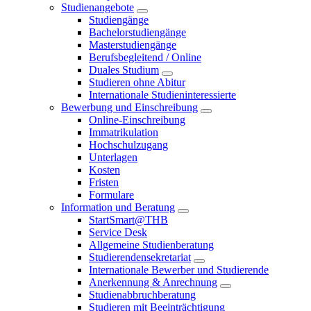
Studienangebote
Studiengänge
Bachelorstudiengänge
Masterstudiengänge
Berufsbegleitend / Online
Duales Studium
Studieren ohne Abitur
Internationale Studieninteressierte
Bewerbung und Einschreibung
Online-Einschreibung
Immatrikulation
Hochschulzugang
Unterlagen
Kosten
Fristen
Formulare
Information und Beratung
StartSmart@THB
Service Desk
Allgemeine Studienberatung
Studierendensekretariat
Internationale Bewerber und Studierende
Anerkennung & Anrechnung
Studienabbruchberatung
Studieren mit Beeinträchtigung