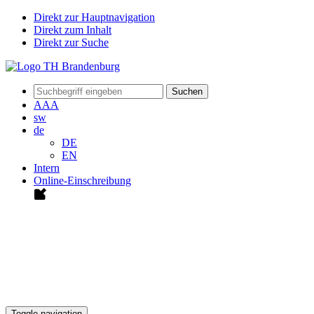
Direkt zur Hauptnavigation
Direkt zum Inhalt
Direkt zur Suche
Suchen
A
A
A
sw
de
DE
EN
Intern
Online-Einschreibung
Toggle navigation