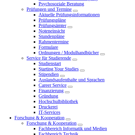
Psychosoziale Beratung
Prüfungen und Termine
Aktuelle Prüfungsinformationen
Prüfungspläne
Prüfungsämter
Noteneinsicht
Stundenpläne
Rahmentermine
Formulare
Ordnungen / Modulhandbücher
Service für Studierende
Studienstart
Starting Your Studies
Stipendien
Auslandsaufenthalte und Sprachen
Career Service
Finanzierung
Gründung
Hochschulbibliothek
Druckerei
IT-Services
Forschung & Kooperation
Forschung & Kooperation
Fachbereich Informatik und Medien
Fachbereich Technik