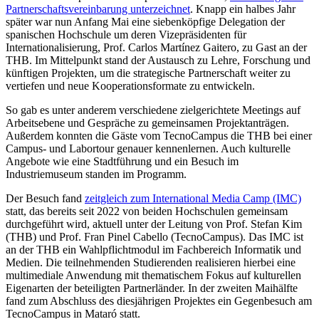
Partnerschaftsvereinbarung unterzeichnet
. Knapp ein halbes Jahr
später war nun Anfang Mai eine siebenköpfige Delegation der
spanischen Hochschule um deren Vizepräsidenten für
Internationalisierung, Prof. Carlos Martínez Gaitero, zu Gast an der
THB. Im Mittelpunkt stand der Austausch zu Lehre, Forschung und
künftigen Projekten, um die strategische Partnerschaft weiter zu
vertiefen und neue Kooperationsformate zu entwickeln.
So gab es unter anderem verschiedene zielgerichtete Meetings auf
Arbeitsebene und Gespräche zu gemeinsamen Projektanträgen.
Außerdem konnten die Gäste vom TecnoCampus die THB bei einer
Campus- und Labortour genauer kennenlernen. Auch kulturelle
Angebote wie eine Stadtführung und ein Besuch im
Industriemuseum standen im Programm.
Der Besuch fand
zeitgleich zum International Media Camp (IMC)
statt, das bereits seit 2022 von beiden Hochschulen gemeinsam
durchgeführt wird, aktuell unter der Leitung von Prof. Stefan Kim
(THB) und Prof. Fran Pinel Cabello (TecnoCampus). Das IMC ist
an der THB ein Wahlpflichtmodul im Fachbereich Informatik und
Medien. Die teilnehmenden Studierenden realisieren hierbei eine
multimediale Anwendung mit thematischem Fokus auf kulturellen
Eigenarten der beteiligten Partnerländer. In der zweiten Maihälfte
fand zum Abschluss des diesjährigen Projektes ein Gegenbesuch am
TecnoCampus in Mataró statt.