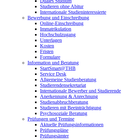
Duales Studium
Studieren ohne Abitur
Internationale Studieninteressierte
Bewerbung und Einschreibung
Online-Einschreibung
Immatrikulation
Hochschulzugang
Unterlagen
Kosten
Fristen
Formulare
Information und Beratung
StartSmart@THB
Service Desk
Allgemeine Studienberatung
Studierendensekretariat
Internationale Bewerber und Studierende
Anerkennung & Anrechnung
Studienabbruchberatung
Studieren mit Beeinträchtigung
Psychosoziale Beratung
Prüfungen und Termine
Aktuelle Prüfungsinformationen
Prüfungspläne
Prüfungsämter