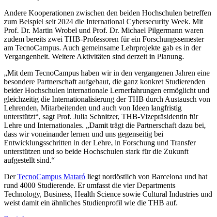
Andere Kooperationen zwischen den beiden Hochschulen betreffen
zum Beispiel seit 2024 die International Cybersecurity Week. Mit
Prof. Dr. Martin Wrobel und Prof. Dr. Michael Pilgermann waren
zudem bereits zwei THB-Professoren für ein Forschungssemester
am TecnoCampus. Auch gemeinsame Lehrprojekte gab es in der
Vergangenheit. Weitere Aktivitäten sind derzeit in Planung.
„Mit dem TecnoCampus haben wir in den vergangenen Jahren eine
besondere Partnerschaft aufgebaut, die ganz konkret Studierenden
beider Hochschulen internationale Lernerfahrungen ermöglicht und
gleichzeitig die Internationalisierung der THB durch Austausch von
Lehrenden, Mitarbeitenden und auch von Ideen langfristig
unterstützt“, sagt Prof. Julia Schnitzer, THB-Vizepräsidentin für
Lehre und Internationales. „Damit trägt die Partnerschaft dazu bei,
dass wir voneinander lernen und uns gegenseitig bei
Entwicklungsschritten in der Lehre, in Forschung und Transfer
unterstützen und so beide Hochschulen stark für die Zukunft
aufgestellt sind.“
Der
TecnoCampus Mataró
liegt nordöstlich von Barcelona und hat
rund 4000 Studierende. Er umfasst die vier Departments
Technology, Business, Health Science sowie Cultural Industries und
weist damit ein ähnliches Studienprofil wie die THB auf.