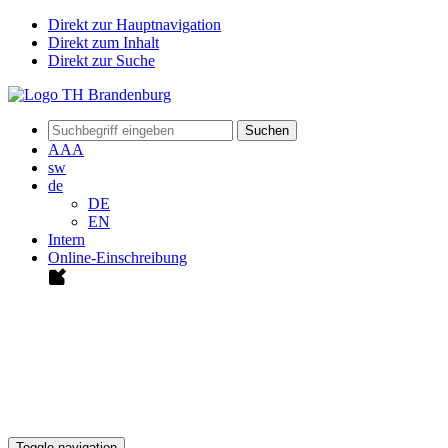
Direkt zur Hauptnavigation
Direkt zum Inhalt
Direkt zur Suche
Suchen
A
A
A
sw
de
DE
EN
Intern
Online-Einschreibung
Toggle navigation