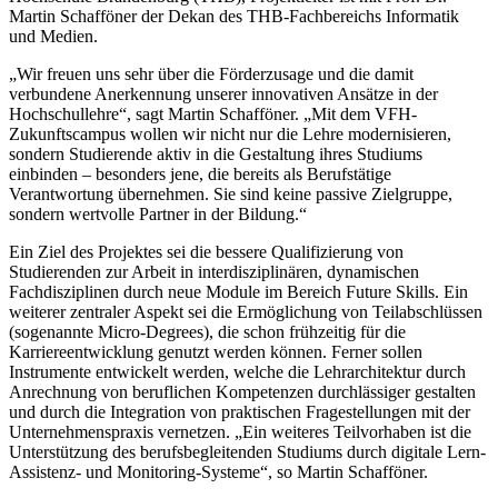
Martin Schafföner der Dekan des THB-Fachbereichs Informatik
und Medien.
„Wir freuen uns sehr über die Förderzusage und die damit
verbundene Anerkennung unserer innovativen Ansätze in der
Hochschullehre“, sagt Martin Schafföner. „Mit dem VFH-
Zukunftscampus wollen wir nicht nur die Lehre modernisieren,
sondern Studierende aktiv in die Gestaltung ihres Studiums
einbinden – besonders jene, die bereits als Berufstätige
Verantwortung übernehmen. Sie sind keine passive Zielgruppe,
sondern wertvolle Partner in der Bildung.“
Ein Ziel des Projektes sei die bessere Qualifizierung von
Studierenden zur Arbeit in interdisziplinären, dynamischen
Fachdisziplinen durch neue Module im Bereich Future Skills. Ein
weiterer zentraler Aspekt sei die Ermöglichung von Teilabschlüssen
(sogenannte Micro-Degrees), die schon frühzeitig für die
Karriereentwicklung genutzt werden können. Ferner sollen
Instrumente entwickelt werden, welche die Lehrarchitektur durch
Anrechnung von beruflichen Kompetenzen durchlässiger gestalten
und durch die Integration von praktischen Fragestellungen mit der
Unternehmenspraxis vernetzen. „Ein weiteres Teilvorhaben ist die
Unterstützung des berufsbegleitenden Studiums durch digitale Lern-
Assistenz- und Monitoring-Systeme“, so Martin Schafföner.