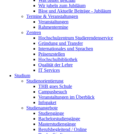
Was bisher geschah
Wir jubeln zum Jubiläum
Blog und Aktuelle Beiträge - Jubiläum
Termine & Veranstaltungen
Veranstaltungen
Rahmentermine
Zentren
Hochschulzentrum Studierendenservice
Gründung und Transfer
Internationales und Sprachen
Präsenzstellen
Hochschulbibliothek
Qualität der Lehre
IT Services
Studium
Studienorientierung
THB goes Schule
Campusbesuch
Veranstaltungen im Überblick
Infopaket
Studienangebote
Studiengänge
Bachelorstudiengänge
Masterstudiengänge
Berufsbegleitend / Online