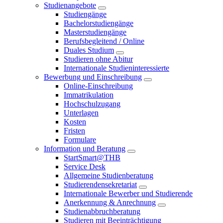
Studienangebote
Studiengänge
Bachelorstudiengänge
Masterstudiengänge
Berufsbegleitend / Online
Duales Studium
Studieren ohne Abitur
Internationale Studieninteressierte
Bewerbung und Einschreibung
Online-Einschreibung
Immatrikulation
Hochschulzugang
Unterlagen
Kosten
Fristen
Formulare
Information und Beratung
StartSmart@THB
Service Desk
Allgemeine Studienberatung
Studierendensekretariat
Internationale Bewerber und Studierende
Anerkennung & Anrechnung
Studienabbruchberatung
Studieren mit Beeinträchtigung