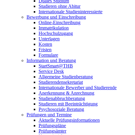
Duales Studium
Studieren ohne Abitur
Internationale Studieninteressierte
Bewerbung und Einschreibung
Online-Einschreibung
Immatrikulation
Hochschulzugang
Unterlagen
Kosten
Fristen
Formulare
Information und Beratung
StartSmart@THB
Service Desk
Allgemeine Studienberatung
Studierendensekretariat
Internationale Bewerber und Studierende
Anerkennung & Anrechnung
Studienabbruchberatung
Studieren mit Beeinträchtigung
Psychosoziale Beratung
Prüfungen und Termine
Aktuelle Prüfungsinformationen
Prüfungspläne
Prüfungsämter