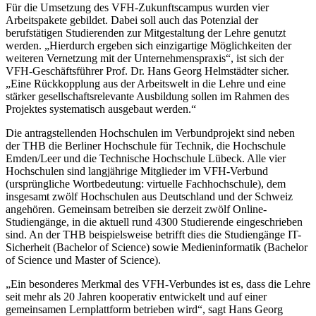
Für die Umsetzung des VFH-Zukunftscampus wurden vier
Arbeitspakete gebildet. Dabei soll auch das Potenzial der
berufstätigen Studierenden zur Mitgestaltung der Lehre genutzt
werden. „Hierdurch ergeben sich einzigartige Möglichkeiten der
weiteren Vernetzung mit der Unternehmenspraxis“, ist sich der
VFH-Geschäftsführer Prof. Dr. Hans Georg Helmstädter sicher.
„Eine Rückkopplung aus der Arbeitswelt in die Lehre und eine
stärker gesellschaftsrelevante Ausbildung sollen im Rahmen des
Projektes systematisch ausgebaut werden.“
Die antragstellenden Hochschulen im Verbundprojekt sind neben
der THB die Berliner Hochschule für Technik, die Hochschule
Emden/Leer und die Technische Hochschule Lübeck. Alle vier
Hochschulen sind langjährige Mitglieder im VFH-Verbund
(ursprüngliche Wortbedeutung: virtuelle Fachhochschule), dem
insgesamt zwölf Hochschulen aus Deutschland und der Schweiz
angehören. Gemeinsam betreiben sie derzeit zwölf Online-
Studiengänge, in die aktuell rund 4300 Studierende eingeschrieben
sind. An der THB beispielsweise betrifft dies die Studiengänge IT-
Sicherheit (Bachelor of Science) sowie Medieninformatik (Bachelor
of Science und Master of Science).
„Ein besonderes Merkmal des VFH-Verbundes ist es, dass die Lehre
seit mehr als 20 Jahren kooperativ entwickelt und auf einer
gemeinsamen Lernplattform betrieben wird“, sagt Hans Georg