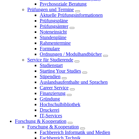
Psychosoziale Beratung
Prüfungen und Termine
Aktuelle Prüfungsinformationen
Prüfungspläne
Prüfungsämter
Noteneinsicht
Stundenpläne
Rahmentermine
Formulare
Ordnungen / Modulhandbücher
Service für Studierende
Studienstart
Starting Your Studies
Stipendien
Auslandsaufenthalte und Sprachen
Career Service
Finanzierung
Gründung
Hochschulbibliothek
Druckerei
IT-Services
Forschung & Kooperation
Forschung & Kooperation
Fachbereich Informatik und Medien
Fachbereich Technik