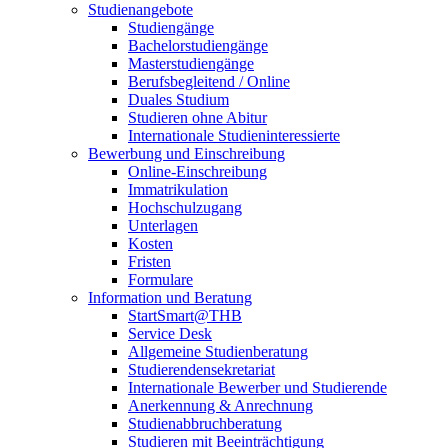
Studienangebote
Studiengänge
Bachelorstudiengänge
Masterstudiengänge
Berufsbegleitend / Online
Duales Studium
Studieren ohne Abitur
Internationale Studieninteressierte
Bewerbung und Einschreibung
Online-Einschreibung
Immatrikulation
Hochschulzugang
Unterlagen
Kosten
Fristen
Formulare
Information und Beratung
StartSmart@THB
Service Desk
Allgemeine Studienberatung
Studierendensekretariat
Internationale Bewerber und Studierende
Anerkennung & Anrechnung
Studienabbruchberatung
Studieren mit Beeinträchtigung