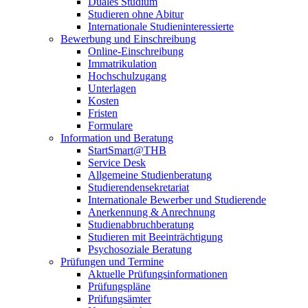
Duales Studium
Studieren ohne Abitur
Internationale Studieninteressierte
Bewerbung und Einschreibung
Online-Einschreibung
Immatrikulation
Hochschulzugang
Unterlagen
Kosten
Fristen
Formulare
Information und Beratung
StartSmart@THB
Service Desk
Allgemeine Studienberatung
Studierendensekretariat
Internationale Bewerber und Studierende
Anerkennung & Anrechnung
Studienabbruchberatung
Studieren mit Beeinträchtigung
Psychosoziale Beratung
Prüfungen und Termine
Aktuelle Prüfungsinformationen
Prüfungspläne
Prüfungsämter