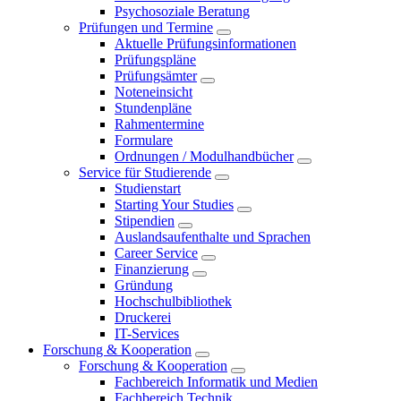
Psychosoziale Beratung
Prüfungen und Termine
Aktuelle Prüfungsinformationen
Prüfungspläne
Prüfungsämter
Noteneinsicht
Stundenpläne
Rahmentermine
Formulare
Ordnungen / Modulhandbücher
Service für Studierende
Studienstart
Starting Your Studies
Stipendien
Auslandsaufenthalte und Sprachen
Career Service
Finanzierung
Gründung
Hochschulbibliothek
Druckerei
IT-Services
Forschung & Kooperation
Forschung & Kooperation
Fachbereich Informatik und Medien
Fachbereich Technik