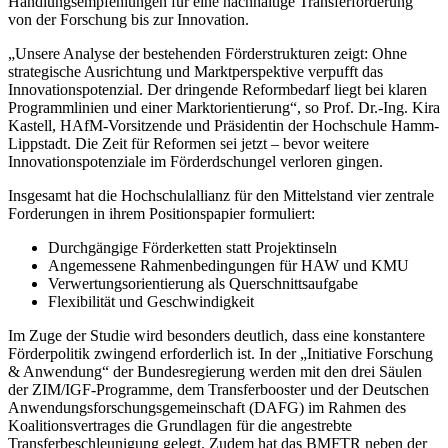
Handlungsempfehlungen für eine nachhaltige Transferförderung
von der Forschung bis zur Innovation.
„Unsere Analyse der bestehenden Förderstrukturen zeigt: Ohne
strategische Ausrichtung und Marktperspektive verpufft das
Innovationspotenzial. Der dringende Reformbedarf liegt bei klaren
Programmlinien und einer Marktorientierung“, so Prof. Dr.-Ing. Kira
Kastell, HAfM-Vorsitzende und Präsidentin der Hochschule Hamm-
Lippstadt. Die Zeit für Reformen sei jetzt – bevor weitere
Innovationspotenziale im Förderdschungel verloren gingen.
Insgesamt hat die Hochschulallianz für den Mittelstand vier zentrale
Forderungen in ihrem Positionspapier formuliert:
Durchgängige Förderketten statt Projektinseln
Angemessene Rahmenbedingungen für HAW und KMU
Verwertungsorientierung als Querschnittsaufgabe
Flexibilität und Geschwindigkeit
Im Zuge der Studie wird besonders deutlich, dass eine konstantere
Förderpolitik zwingend erforderlich ist. In der „Initiative Forschung
& Anwendung“ der Bundesregierung werden mit den drei Säulen
der ZIM/IGF-Programme, dem Transferbooster und der Deutschen
Anwendungsforschungsgemeinschaft (DAFG) im Rahmen des
Koalitionsvertrages die Grundlagen für die angestrebte
Transferbeschleunigung gelegt. Zudem hat das BMFTR neben der