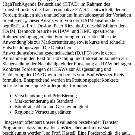
HighTechAgenda Deutschland (HTAD) im Rahmen des
Transferboosters die Transferinitiative F.A.S.T. entwickelt, deren
Förderprinzipien sich unmittelbar am Innovationsgrad der Vorhaben
orientieren. „Dieser Ansatz wird von der HAfM ausdrücklich
begrüßt“, so Prof. Dr.-Ing. Peter Ritzenhoff, Geschäftsführer der
HAfM. Dennoch brauche es HAW- und KMU-spezifische
Rahmenbedingungen, eine Förderung von der Idee über die
Anwendung bis zur Marktorientierung sowie kurze und schnelle
Entscheidungswege. Die Deutschen
Anwendungsforschungsgemeinschaft (DAFG) sowie deren
Aufnahme in den Pakt für Forschung und Innovation könnten zur
Sicherstellung der Nachhaltigkeit der Forschung an HAW beitragen.
Konkrete Forderungen der HAWs zur Ausgestaltung und
Etablierung der DAFG wurden bereits vom Bad Wiesseer Kreis
formuliert. Entsprechend werden im Positionspapier konkrete
Schritte für eine agile Förderpolitik formuliert:
Verschlankung und Priorisierung
Marktorientierung als Standard
Bürokratieabbau und Geschwindigkeit
Regionale Vernetzung stärken
„Insgesamt offenbart unsere Evaluation bestehender Transfer-
Programme, dass Innovationsansätze eher ausbremst statt
beschleunigt werden“, so Prof. Kastell. Eine Förderpolitik, die agil,