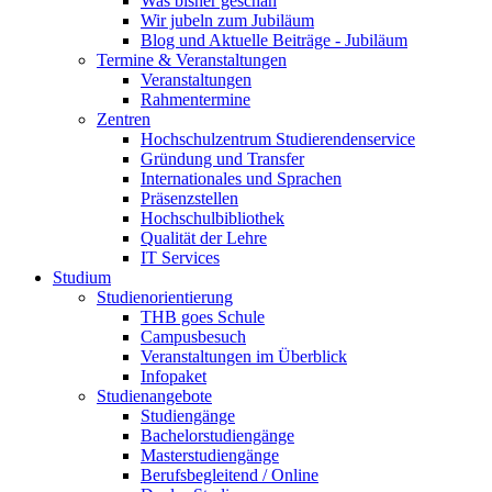
Was bisher geschah
Wir jubeln zum Jubiläum
Blog und Aktuelle Beiträge - Jubiläum
Termine & Veranstaltungen
Veranstaltungen
Rahmentermine
Zentren
Hochschulzentrum Studierendenservice
Gründung und Transfer
Internationales und Sprachen
Präsenzstellen
Hochschulbibliothek
Qualität der Lehre
IT Services
Studium
Studienorientierung
THB goes Schule
Campusbesuch
Veranstaltungen im Überblick
Infopaket
Studienangebote
Studiengänge
Bachelorstudiengänge
Masterstudiengänge
Berufsbegleitend / Online