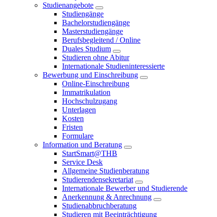
Studienangebote
Studiengänge
Bachelorstudiengänge
Masterstudiengänge
Berufsbegleitend / Online
Duales Studium
Studieren ohne Abitur
Internationale Studieninteressierte
Bewerbung und Einschreibung
Online-Einschreibung
Immatrikulation
Hochschulzugang
Unterlagen
Kosten
Fristen
Formulare
Information und Beratung
StartSmart@THB
Service Desk
Allgemeine Studienberatung
Studierendensekretariat
Internationale Bewerber und Studierende
Anerkennung & Anrechnung
Studienabbruchberatung
Studieren mit Beeinträchtigung