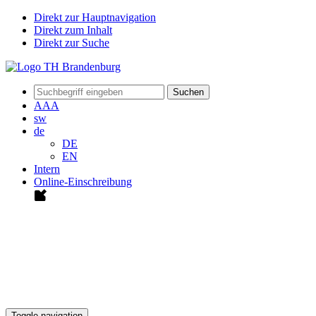
Direkt zur Hauptnavigation
Direkt zum Inhalt
Direkt zur Suche
Suchen
A
A
A
sw
de
DE
EN
Intern
Online-Einschreibung
Toggle navigation