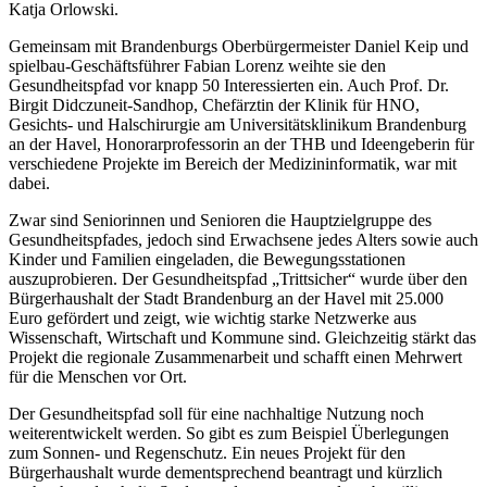
Katja Orlowski.
Gemeinsam mit Brandenburgs Oberbürgermeister Daniel Keip und
spielbau-Geschäftsführer Fabian Lorenz weihte sie den
Gesundheitspfad vor knapp 50 Interessierten ein. Auch Prof. Dr.
Birgit Didczuneit-Sandhop, Chefärztin der Klinik für HNO,
Gesichts- und Halschirurgie am Universitätsklinikum Brandenburg
an der Havel, Honorarprofessorin an der THB und Ideengeberin für
verschiedene Projekte im Bereich der Medizininformatik, war mit
dabei.
Zwar sind Seniorinnen und Senioren die Hauptzielgruppe des
Gesundheitspfades, jedoch sind Erwachsene jedes Alters sowie auch
Kinder und Familien eingeladen, die Bewegungsstationen
auszuprobieren. Der Gesundheitspfad „Trittsicher“ wurde über den
Bürgerhaushalt der Stadt Brandenburg an der Havel mit 25.000
Euro gefördert und zeigt, wie wichtig starke Netzwerke aus
Wissenschaft, Wirtschaft und Kommune sind. Gleichzeitig stärkt das
Projekt die regionale Zusammenarbeit und schafft einen Mehrwert
für die Menschen vor Ort.
Der Gesundheitspfad soll für eine nachhaltige Nutzung noch
weiterentwickelt werden. So gibt es zum Beispiel Überlegungen
zum Sonnen- und Regenschutz. Ein neues Projekt für den
Bürgerhaushalt wurde dementsprechend beantragt und kürzlich