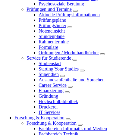
Psychosoziale Beratung
Prüfungen und Termine
Aktuelle Prüfungsinformationen
Prüfungspläne
Prüfungsämter
Noteneinsicht
Stundenpläne
Rahmentermine
Formulare
Ordnungen / Modulhandbücher
Service für Studierende
Studienstart
Starting Your Studies
Stipendien
Auslandsaufenthalte und Sprachen
Career Service
Finanzierung
Gründung
Hochschulbibliothek
Druckerei
IT-Services
Forschung & Kooperation
Forschung & Kooperation
Fachbereich Informatik und Medien
Fachbereich Technik