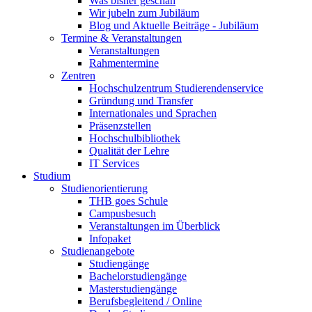
Was bisher geschah
Wir jubeln zum Jubiläum
Blog und Aktuelle Beiträge - Jubiläum
Termine & Veranstaltungen
Veranstaltungen
Rahmentermine
Zentren
Hochschulzentrum Studierendenservice
Gründung und Transfer
Internationales und Sprachen
Präsenzstellen
Hochschulbibliothek
Qualität der Lehre
IT Services
Studium
Studienorientierung
THB goes Schule
Campusbesuch
Veranstaltungen im Überblick
Infopaket
Studienangebote
Studiengänge
Bachelorstudiengänge
Masterstudiengänge
Berufsbegleitend / Online