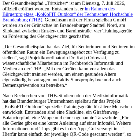
Der Gesundheitspfad „Trittsicher“ ist am Dienstag, 7. Juli 2026,
offiziell eröffnet worden. Entstanden ist er
im Rahmen des
Bürgerprojektes „KoKoFIT Outdoor“ der Technischen Hochschule
Brandenburg (THB)
. Gemeinsam mit der Firma spielbau GmbH
wurden an der Grünachse im Brandenburger Stadtteil Nord, am
Silokanal zwischen Emster- und Barnimstraße, vier Trainingsgeräte
zu Förderung des Gleichgewichts geschaffen.
„Der Gesundheitspfad hat das Ziel, für Seniorinnen und Senioren im
öffentlichen Raum ein Bewegungsangebot zur Verfügung zu
stellen“, sagt Projektkoordinatorin Dr. Katja Orlowski,
wissenschaftliche Mitarbeiterin im Fachbereich Informatik und
Medien an der THB. „Mit den Geräten kann vor allem das
Gleichgewicht trainiert werden, um einem gesunden Altern
eigenständig beizutragen und aktiv Sturzprophylaxe und auch
Demenzprävention zu betreiben.“
Nach Recherchen von THB-Studierenden der Medizininformatik
hat das Brandenburger Unternehmen spielbau für das Projekt
„KoKoFIT Outdoor“ spezielle Trainingsgeräte für ältere Menschen
entwickelt. Entstanden sind eine Slackline, ein Giraffenweg-
Balancierpfad, eine Wippe und eine sogenannte Tanzschule. „Für
alle Geräte gibt es eine kurze Anleitung auf einer Infotafel. Weitere
Informationen und Tipps gibt es in der App ‚Gut versorgt in…‘.
Hierfür kann einfach der jeweilige QR-Code gescannt werden“, so