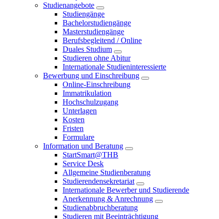
Studienangebote
Studiengänge
Bachelorstudiengänge
Masterstudiengänge
Berufsbegleitend / Online
Duales Studium
Studieren ohne Abitur
Internationale Studieninteressierte
Bewerbung und Einschreibung
Online-Einschreibung
Immatrikulation
Hochschulzugang
Unterlagen
Kosten
Fristen
Formulare
Information und Beratung
StartSmart@THB
Service Desk
Allgemeine Studienberatung
Studierendensekretariat
Internationale Bewerber und Studierende
Anerkennung & Anrechnung
Studienabbruchberatung
Studieren mit Beeinträchtigung