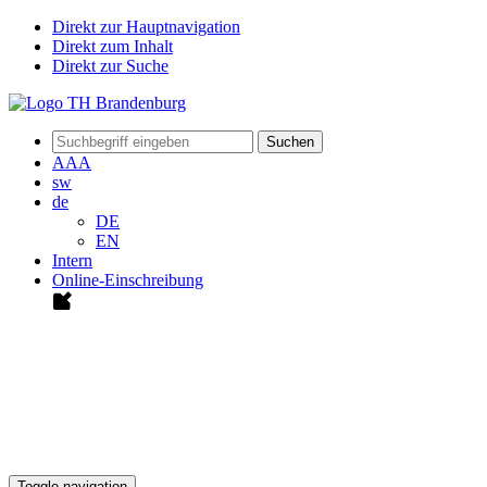
Direkt zur Hauptnavigation
Direkt zum Inhalt
Direkt zur Suche
Suchen
A
A
A
sw
de
DE
EN
Intern
Online-Einschreibung
Toggle navigation