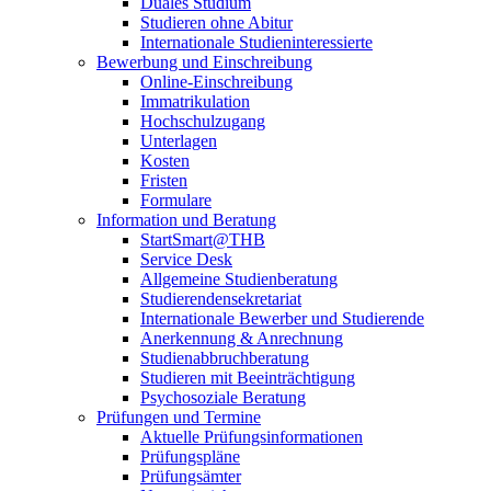
Duales Studium
Studieren ohne Abitur
Internationale Studieninteressierte
Bewerbung und Einschreibung
Online-Einschreibung
Immatrikulation
Hochschulzugang
Unterlagen
Kosten
Fristen
Formulare
Information und Beratung
StartSmart@THB
Service Desk
Allgemeine Studienberatung
Studierendensekretariat
Internationale Bewerber und Studierende
Anerkennung & Anrechnung
Studienabbruchberatung
Studieren mit Beeinträchtigung
Psychosoziale Beratung
Prüfungen und Termine
Aktuelle Prüfungsinformationen
Prüfungspläne
Prüfungsämter