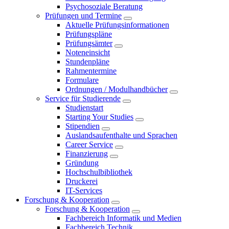
Psychosoziale Beratung
Prüfungen und Termine
Aktuelle Prüfungsinformationen
Prüfungspläne
Prüfungsämter
Noteneinsicht
Stundenpläne
Rahmentermine
Formulare
Ordnungen / Modulhandbücher
Service für Studierende
Studienstart
Starting Your Studies
Stipendien
Auslandsaufenthalte und Sprachen
Career Service
Finanzierung
Gründung
Hochschulbibliothek
Druckerei
IT-Services
Forschung & Kooperation
Forschung & Kooperation
Fachbereich Informatik und Medien
Fachbereich Technik