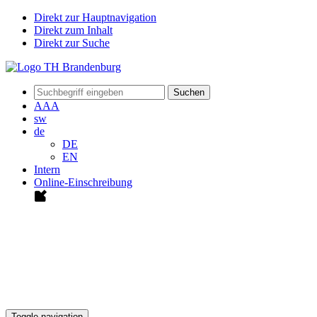
Direkt zur Hauptnavigation
Direkt zum Inhalt
Direkt zur Suche
Suchen
A
A
A
sw
de
DE
EN
Intern
Online-Einschreibung
Toggle navigation