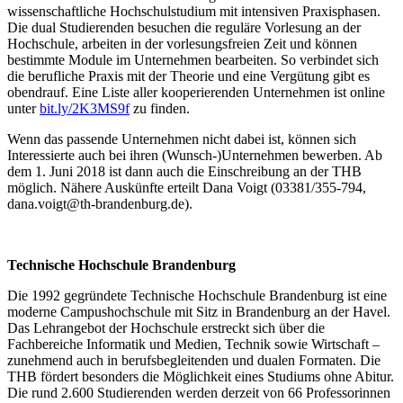
wissen­schaftliche Hochschulstudium mit intensiven Praxisphasen.
Die dual Studierenden besuchen die reguläre Vorlesung an der
Hochschule, arbeiten in der vorlesungsfreien Zeit und können
bestimmte Module im Unternehmen bearbeiten. So verbindet sich
die berufliche Praxis mit der Theorie und eine Vergütung gibt es
obendrauf. Eine Liste aller kooperie­renden Unternehmen ist online
unter
bit.ly/2K3MS9f
zu finden.
Wenn das passende Unternehmen nicht dabei ist, können sich
Interessierte auch bei ihren (Wunsch-)Unternehmen bewerben. Ab
dem 1. Juni 2018 ist dann auch die Einschreibung an der THB
möglich. Nähere Auskünfte erteilt Dana Voigt (03381/355-794,
dana.voigt@th-brandenburg.de).
Technische Hochschule Brandenburg
Die 1992 gegründete Technische Hochschule Brandenburg ist eine
moderne Campushochschule mit Sitz in Brandenburg an der Havel.
Das Lehrangebot der Hochschule erstreckt sich über die
Fachbereiche Informatik und Medien, Technik sowie Wirtschaft –
zunehmend auch in berufsbegleitenden und dualen Formaten. Die
THB fördert besonders die Möglichkeit eines Studiums ohne Abitur.
Die rund 2.600 Studierenden werden derzeit von 66 Professorinnen