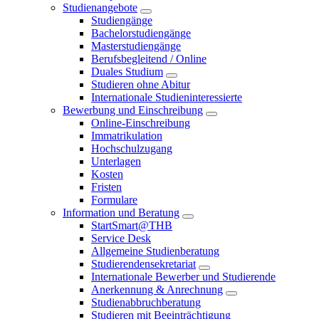
Studienangebote
Studiengänge
Bachelorstudiengänge
Masterstudiengänge
Berufsbegleitend / Online
Duales Studium
Studieren ohne Abitur
Internationale Studieninteressierte
Bewerbung und Einschreibung
Online-Einschreibung
Immatrikulation
Hochschulzugang
Unterlagen
Kosten
Fristen
Formulare
Information und Beratung
StartSmart@THB
Service Desk
Allgemeine Studienberatung
Studierendensekretariat
Internationale Bewerber und Studierende
Anerkennung & Anrechnung
Studienabbruchberatung
Studieren mit Beeinträchtigung