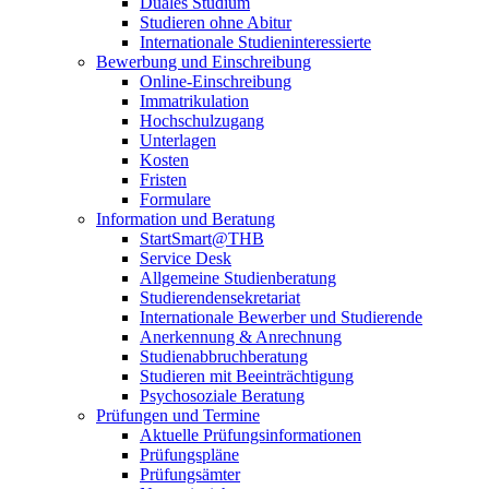
Duales Studium
Studieren ohne Abitur
Internationale Studieninteressierte
Bewerbung und Einschreibung
Online-Einschreibung
Immatrikulation
Hochschulzugang
Unterlagen
Kosten
Fristen
Formulare
Information und Beratung
StartSmart@THB
Service Desk
Allgemeine Studienberatung
Studierendensekretariat
Internationale Bewerber und Studierende
Anerkennung & Anrechnung
Studienabbruchberatung
Studieren mit Beeinträchtigung
Psychosoziale Beratung
Prüfungen und Termine
Aktuelle Prüfungsinformationen
Prüfungspläne
Prüfungsämter