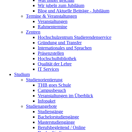
Was bisher geschah
Wir jubeln zum Jubiläum
Blog und Aktuelle Beiträge - Jubiläum
Termine & Veranstaltungen
Veranstaltungen
Rahmentermine
Zentren
Hochschulzentrum Studierendenservice
Gründung und Transfer
Internationales und Sprachen
Präsenzstellen
Hochschulbibliothek
Qualität der Lehre
IT Services
Studium
Studienorientierung
THB goes Schule
Campusbesuch
Veranstaltungen im Überblick
Infopaket
Studienangebote
Studiengänge
Bachelorstudiengänge
Masterstudiengänge
Berufsbegleitend / Online