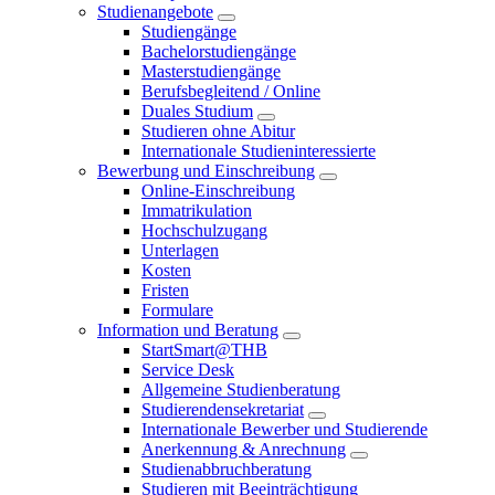
Studienangebote
Studiengänge
Bachelorstudiengänge
Masterstudiengänge
Berufsbegleitend / Online
Duales Studium
Studieren ohne Abitur
Internationale Studieninteressierte
Bewerbung und Einschreibung
Online-Einschreibung
Immatrikulation
Hochschulzugang
Unterlagen
Kosten
Fristen
Formulare
Information und Beratung
StartSmart@THB
Service Desk
Allgemeine Studienberatung
Studierendensekretariat
Internationale Bewerber und Studierende
Anerkennung & Anrechnung
Studienabbruchberatung
Studieren mit Beeinträchtigung