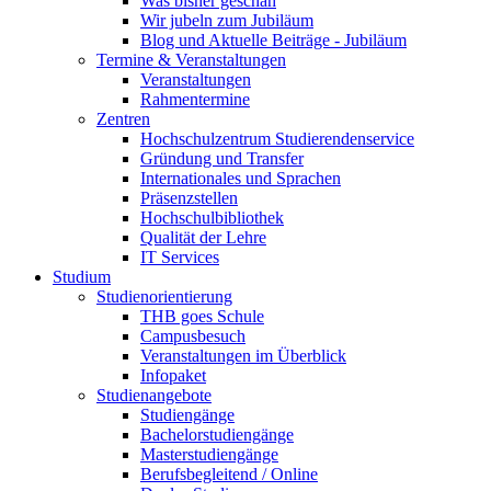
Was bisher geschah
Wir jubeln zum Jubiläum
Blog und Aktuelle Beiträge - Jubiläum
Termine & Veranstaltungen
Veranstaltungen
Rahmentermine
Zentren
Hochschulzentrum Studierendenservice
Gründung und Transfer
Internationales und Sprachen
Präsenzstellen
Hochschulbibliothek
Qualität der Lehre
IT Services
Studium
Studienorientierung
THB goes Schule
Campusbesuch
Veranstaltungen im Überblick
Infopaket
Studienangebote
Studiengänge
Bachelorstudiengänge
Masterstudiengänge
Berufsbegleitend / Online