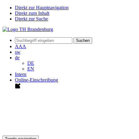
Direkt zur Hauptnavigation
Direkt zum Inhalt
Direkt zur Suche
Suchen
A
A
A
sw
de
DE
EN
Intern
Online-Einschreibung
Toggle navigation