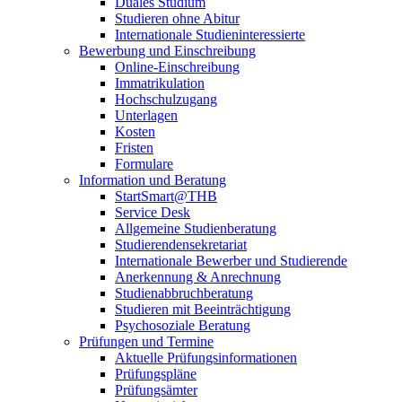
Duales Studium
Studieren ohne Abitur
Internationale Studieninteressierte
Bewerbung und Einschreibung
Online-Einschreibung
Immatrikulation
Hochschulzugang
Unterlagen
Kosten
Fristen
Formulare
Information und Beratung
StartSmart@THB
Service Desk
Allgemeine Studienberatung
Studierendensekretariat
Internationale Bewerber und Studierende
Anerkennung & Anrechnung
Studienabbruchberatung
Studieren mit Beeinträchtigung
Psychosoziale Beratung
Prüfungen und Termine
Aktuelle Prüfungsinformationen
Prüfungspläne
Prüfungsämter