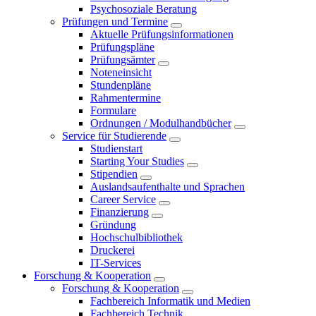
Psychosoziale Beratung
Prüfungen und Termine
Aktuelle Prüfungsinformationen
Prüfungspläne
Prüfungsämter
Noteneinsicht
Stundenpläne
Rahmentermine
Formulare
Ordnungen / Modulhandbücher
Service für Studierende
Studienstart
Starting Your Studies
Stipendien
Auslandsaufenthalte und Sprachen
Career Service
Finanzierung
Gründung
Hochschulbibliothek
Druckerei
IT-Services
Forschung & Kooperation
Forschung & Kooperation
Fachbereich Informatik und Medien
Fachbereich Technik