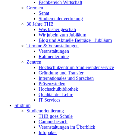
Fachbereich Wirtschaft
Gremien
Senat
Studierendenvertretung
30 Jahre THB
Was bisher geschah
Wir jubeln zum Jubiläum
Blog und Aktuelle Beiträge - Jubiläum
Termine & Veranstaltungen
Veranstaltungen
Rahmentermine
Zentren
Hochschulzentrum Studierendenservice
Gründung und Transfer
Internationales und Sprachen
Präsenzstellen
Hochschulbibliothek
Qualität der Lehre
IT Services
Studium
Studienorientierung
THB goes Schule
Campusbesuch
Veranstaltungen im Überblick
Infopaket