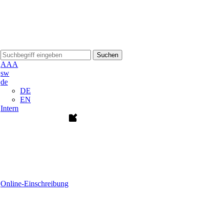
Suchen
A
A
A
sw
de
DE
EN
Intern
Online-Einschreibung