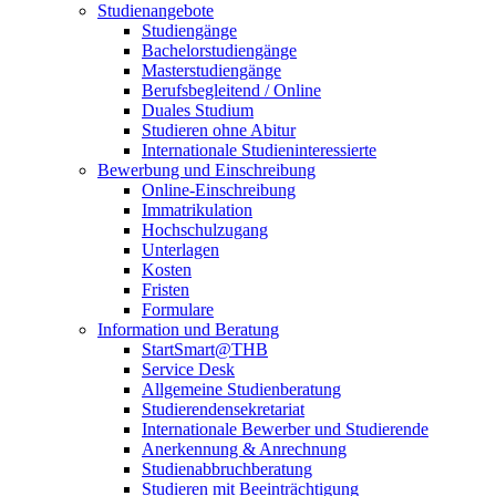
Studienangebote
Studiengänge
Bachelorstudiengänge
Masterstudiengänge
Berufsbegleitend / Online
Duales Studium
Studieren ohne Abitur
Internationale Studieninteressierte
Bewerbung und Einschreibung
Online-Einschreibung
Immatrikulation
Hochschulzugang
Unterlagen
Kosten
Fristen
Formulare
Information und Beratung
StartSmart@THB
Service Desk
Allgemeine Studienberatung
Studierendensekretariat
Internationale Bewerber und Studierende
Anerkennung & Anrechnung
Studienabbruchberatung
Studieren mit Beeinträchtigung