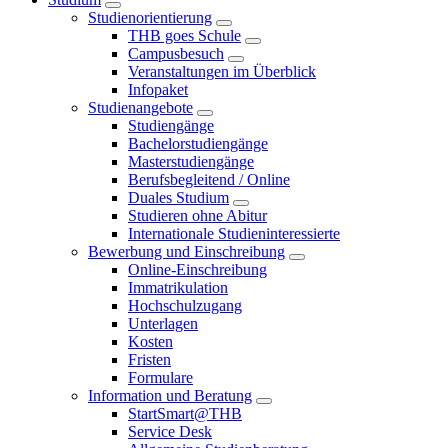
Studienorientierung
THB goes Schule
Campusbesuch
Veranstaltungen im Überblick
Infopaket
Studienangebote
Studiengänge
Bachelorstudiengänge
Masterstudiengänge
Berufsbegleitend / Online
Duales Studium
Studieren ohne Abitur
Internationale Studieninteressierte
Bewerbung und Einschreibung
Online-Einschreibung
Immatrikulation
Hochschulzugang
Unterlagen
Kosten
Fristen
Formulare
Information und Beratung
StartSmart@THB
Service Desk