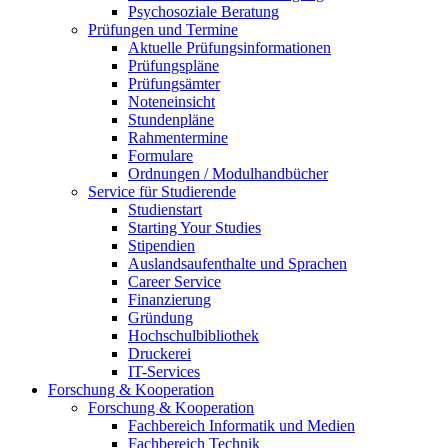
Psychosoziale Beratung
Prüfungen und Termine
Aktuelle Prüfungsinformationen
Prüfungspläne
Prüfungsämter
Noteneinsicht
Stundenpläne
Rahmentermine
Formulare
Ordnungen / Modulhandbücher
Service für Studierende
Studienstart
Starting Your Studies
Stipendien
Auslandsaufenthalte und Sprachen
Career Service
Finanzierung
Gründung
Hochschulbibliothek
Druckerei
IT-Services
Forschung & Kooperation
Forschung & Kooperation
Fachbereich Informatik und Medien
Fachbereich Technik