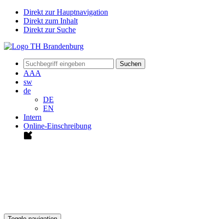
Direkt zur Hauptnavigation
Direkt zum Inhalt
Direkt zur Suche
Suchen
A
A
A
sw
de
DE
EN
Intern
Online-Einschreibung
Toggle navigation