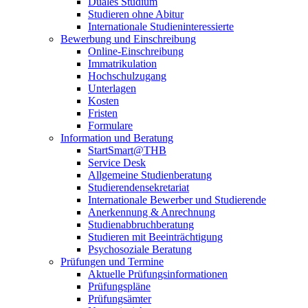
Duales Studium
Studieren ohne Abitur
Internationale Studieninteressierte
Bewerbung und Einschreibung
Online-Einschreibung
Immatrikulation
Hochschulzugang
Unterlagen
Kosten
Fristen
Formulare
Information und Beratung
StartSmart@THB
Service Desk
Allgemeine Studienberatung
Studierendensekretariat
Internationale Bewerber und Studierende
Anerkennung & Anrechnung
Studienabbruchberatung
Studieren mit Beeinträchtigung
Psychosoziale Beratung
Prüfungen und Termine
Aktuelle Prüfungsinformationen
Prüfungspläne
Prüfungsämter