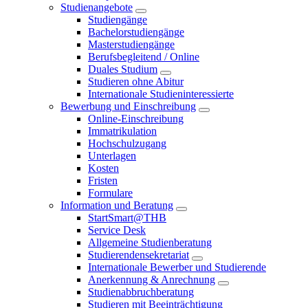
Studienangebote
Studiengänge
Bachelorstudiengänge
Masterstudiengänge
Berufsbegleitend / Online
Duales Studium
Studieren ohne Abitur
Internationale Studieninteressierte
Bewerbung und Einschreibung
Online-Einschreibung
Immatrikulation
Hochschulzugang
Unterlagen
Kosten
Fristen
Formulare
Information und Beratung
StartSmart@THB
Service Desk
Allgemeine Studienberatung
Studierendensekretariat
Internationale Bewerber und Studierende
Anerkennung & Anrechnung
Studienabbruchberatung
Studieren mit Beeinträchtigung