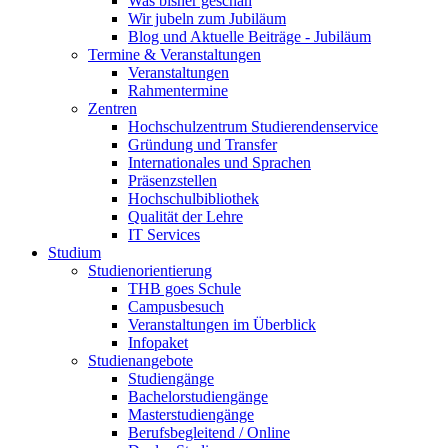
Was bisher geschah
Wir jubeln zum Jubiläum
Blog und Aktuelle Beiträge - Jubiläum
Termine & Veranstaltungen
Veranstaltungen
Rahmentermine
Zentren
Hochschulzentrum Studierendenservice
Gründung und Transfer
Internationales und Sprachen
Präsenzstellen
Hochschulbibliothek
Qualität der Lehre
IT Services
Studium
Studienorientierung
THB goes Schule
Campusbesuch
Veranstaltungen im Überblick
Infopaket
Studienangebote
Studiengänge
Bachelorstudiengänge
Masterstudiengänge
Berufsbegleitend / Online