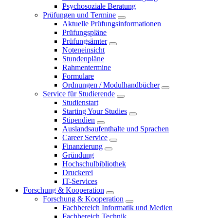
Psychosoziale Beratung
Prüfungen und Termine
Aktuelle Prüfungsinformationen
Prüfungspläne
Prüfungsämter
Noteneinsicht
Stundenpläne
Rahmentermine
Formulare
Ordnungen / Modulhandbücher
Service für Studierende
Studienstart
Starting Your Studies
Stipendien
Auslandsaufenthalte und Sprachen
Career Service
Finanzierung
Gründung
Hochschulbibliothek
Druckerei
IT-Services
Forschung & Kooperation
Forschung & Kooperation
Fachbereich Informatik und Medien
Fachbereich Technik