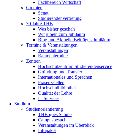
Fachbereich Wirtschaft
Gremien
Senat
Studierendenvertretung
30 Jahre THB
Was bisher geschah
Wir jubeln zum Jubiläum
Blog und Aktuelle Beiträge - Jubiläum
Termine & Veranstaltungen
Veranstaltungen
Rahmentermine
Zentren
Hochschulzentrum Studierendenservice
Gründung und Transfer
Internationales und Sprachen
Präsenzstellen
Hochschulbibliothek
Qualität der Lehre
IT Services
Studium
Studienorientierung
THB goes Schule
Campusbesuch
Veranstaltungen im Überblick
Infopaket