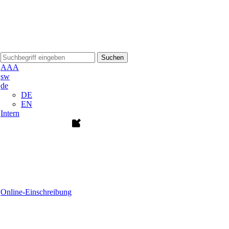
Suchen
A
A
A
sw
de
DE
EN
Intern
Online-Einschreibung