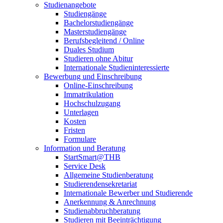
Studienangebote
Studiengänge
Bachelorstudiengänge
Masterstudiengänge
Berufsbegleitend / Online
Duales Studium
Studieren ohne Abitur
Internationale Studieninteressierte
Bewerbung und Einschreibung
Online-Einschreibung
Immatrikulation
Hochschulzugang
Unterlagen
Kosten
Fristen
Formulare
Information und Beratung
StartSmart@THB
Service Desk
Allgemeine Studienberatung
Studierendensekretariat
Internationale Bewerber und Studierende
Anerkennung & Anrechnung
Studienabbruchberatung
Studieren mit Beeinträchtigung