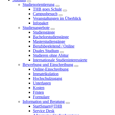
Studienorientierung
THB goes Schule
Campusbesuch
Veranstaltungen im Überblick
Infopaket
Studienangebote
Studiengänge
Bachelorstudiengänge
Masterstudiengänge
Berufsbegleitend / Online
Duales Studium
Studieren ohne Abitur
Internationale Studieninteressierte
Bewerbung und Einschreibung
Online-Einschreibung
Immatrikulation
Hochschulzugang
Unterlagen
Kosten
Fristen
Formulare
Information und Beratung
StartSmart@THB
Service Desk