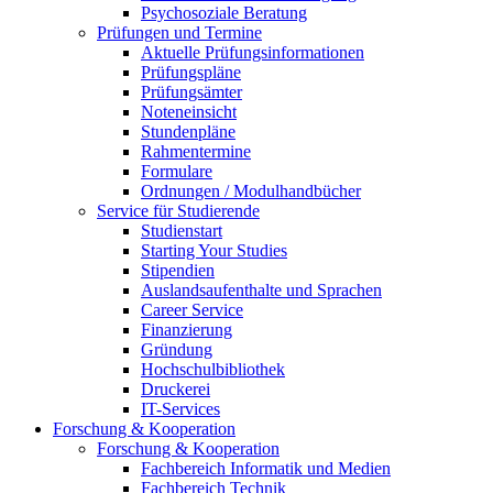
Psychosoziale Beratung
Prüfungen und Termine
Aktuelle Prüfungsinformationen
Prüfungspläne
Prüfungsämter
Noteneinsicht
Stundenpläne
Rahmentermine
Formulare
Ordnungen / Modulhandbücher
Service für Studierende
Studienstart
Starting Your Studies
Stipendien
Auslandsaufenthalte und Sprachen
Career Service
Finanzierung
Gründung
Hochschulbibliothek
Druckerei
IT-Services
Forschung & Kooperation
Forschung & Kooperation
Fachbereich Informatik und Medien
Fachbereich Technik