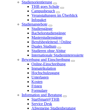
Studienorientierung
THB goes Schule
Campusbesuch
Veranstaltungen im Überblick
Infopaket
Studienangebote
Studiengänge
Bachelorstudiengänge
Masterstudiengänge
Berufsbegleitend / Online
Duales Studium
Studieren ohne Abitur
Internationale Studieninteressierte
Bewerbung und Einschreibung
Online-Einschreibung
Immatrikulation
Hochschulzugang
Unterlagen
Kosten
Fristen
Formulare
Information und Beratung
StartSmart@THB
Service Desk
Allgemeine Studienberatung