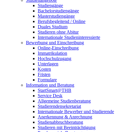
Studienangebote
Studiengänge
Bachelorstudiengänge
Masterstudiengänge
Berufsbegleitend / Online
Duales Studium
Studieren ohne Abitur
Internationale Studieninteressierte
Bewerbung und Einschreibung
Online-Einschreibung
Immatrikulation
Hochschulzugang
Unterlagen
Kosten
Fristen
Formulare
Information und Beratung
StartSmart@THB
Service Desk
Allgemeine Studienberatung
Studierendensekretariat
Internationale Bewerber und Studierende
Anerkennung & Anrechnung
Studienabbruchberatung
Studieren mit Beeinträchtigung