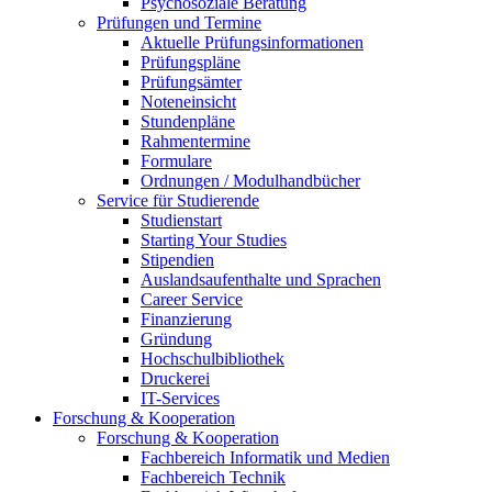
Psychosoziale Beratung
Prüfungen und Termine
Aktuelle Prüfungsinformationen
Prüfungspläne
Prüfungsämter
Noteneinsicht
Stundenpläne
Rahmentermine
Formulare
Ordnungen / Modulhandbücher
Service für Studierende
Studienstart
Starting Your Studies
Stipendien
Auslandsaufenthalte und Sprachen
Career Service
Finanzierung
Gründung
Hochschulbibliothek
Druckerei
IT-Services
Forschung & Kooperation
Forschung & Kooperation
Fachbereich Informatik und Medien
Fachbereich Technik