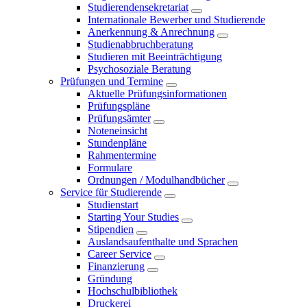
Studierendensekretariat
Internationale Bewerber und Studierende
Anerkennung & Anrechnung
Studienabbruchberatung
Studieren mit Beeinträchtigung
Psychosoziale Beratung
Prüfungen und Termine
Aktuelle Prüfungsinformationen
Prüfungspläne
Prüfungsämter
Noteneinsicht
Stundenpläne
Rahmentermine
Formulare
Ordnungen / Modulhandbücher
Service für Studierende
Studienstart
Starting Your Studies
Stipendien
Auslandsaufenthalte und Sprachen
Career Service
Finanzierung
Gründung
Hochschulbibliothek
Druckerei