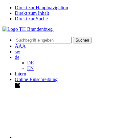
Direkt zur Hauptnavigation
Direkt zum Inhalt
Direkt zur Suche
Suchen
A
A
A
sw
de
DE
EN
Intern
Online-Einschreibung