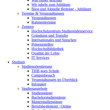
Was bisher geschah
Wir jubeln zum Jubiläum
Blog und Aktuelle Beiträge - Jubiläum
Termine & Veranstaltungen
Veranstaltungen
Rahmentermine
Zentren
Hochschulzentrum Studierendenservice
Gründung und Transfer
Internationales und Sprachen
Präsenzstellen
Hochschulbibliothek
Qualität der Lehre
IT Services
Studium
Studienorientierung
THB goes Schule
Campusbesuch
Veranstaltungen im Überblick
Infopaket
Studienangebote
Studiengänge
Bachelorstudiengänge
Masterstudiengänge
Berufsbegleitend / Online