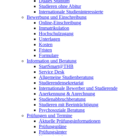
Duales Studium
Studieren ohne Abitur
Internationale Studieninteressierte
Bewerbung und Einschreibung
Online-Einschreibung
Immatrikulation
Hochschulzugang
Unterlagen
Kosten
Fristen
Formulare
Information und Beratung
StartSmart@THB
Service Desk
Allgemeine Studienberatung
Studierendensekretariat
Internationale Bewerber und Studierende
Anerkennung & Anrechnung
Studienabbruchberatung
Studieren mit Beeinträchtigung
Psychosoziale Beratung
Prüfungen und Termine
Aktuelle Prüfungsinformationen
Prüfungspläne
Prüfungsämter