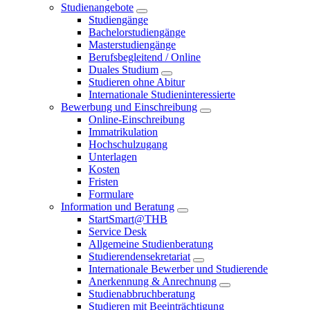
Studienangebote
Studiengänge
Bachelorstudiengänge
Masterstudiengänge
Berufsbegleitend / Online
Duales Studium
Studieren ohne Abitur
Internationale Studieninteressierte
Bewerbung und Einschreibung
Online-Einschreibung
Immatrikulation
Hochschulzugang
Unterlagen
Kosten
Fristen
Formulare
Information und Beratung
StartSmart@THB
Service Desk
Allgemeine Studienberatung
Studierendensekretariat
Internationale Bewerber und Studierende
Anerkennung & Anrechnung
Studienabbruchberatung
Studieren mit Beeinträchtigung