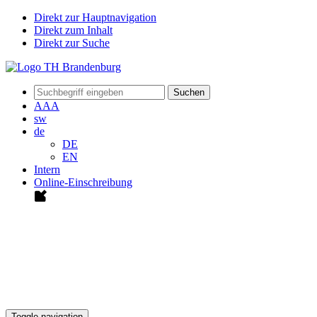
Direkt zur Hauptnavigation
Direkt zum Inhalt
Direkt zur Suche
Suchen
A
A
A
sw
de
DE
EN
Intern
Online-Einschreibung
Toggle navigation