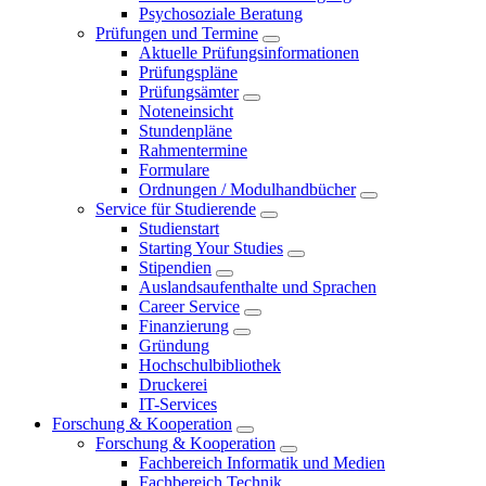
Psychosoziale Beratung
Prüfungen und Termine
Aktuelle Prüfungsinformationen
Prüfungspläne
Prüfungsämter
Noteneinsicht
Stundenpläne
Rahmentermine
Formulare
Ordnungen / Modulhandbücher
Service für Studierende
Studienstart
Starting Your Studies
Stipendien
Auslandsaufenthalte und Sprachen
Career Service
Finanzierung
Gründung
Hochschulbibliothek
Druckerei
IT-Services
Forschung & Kooperation
Forschung & Kooperation
Fachbereich Informatik und Medien
Fachbereich Technik