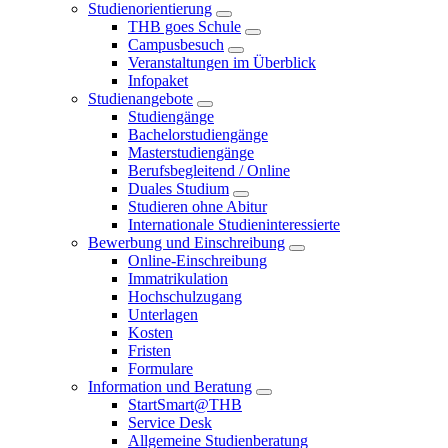
Studienorientierung
THB goes Schule
Campusbesuch
Veranstaltungen im Überblick
Infopaket
Studienangebote
Studiengänge
Bachelorstudiengänge
Masterstudiengänge
Berufsbegleitend / Online
Duales Studium
Studieren ohne Abitur
Internationale Studieninteressierte
Bewerbung und Einschreibung
Online-Einschreibung
Immatrikulation
Hochschulzugang
Unterlagen
Kosten
Fristen
Formulare
Information und Beratung
StartSmart@THB
Service Desk
Allgemeine Studienberatung