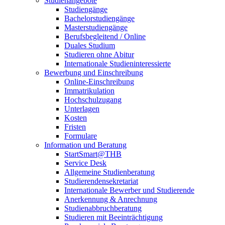
Studienangebote
Studiengänge
Bachelorstudiengänge
Masterstudiengänge
Berufsbegleitend / Online
Duales Studium
Studieren ohne Abitur
Internationale Studieninteressierte
Bewerbung und Einschreibung
Online-Einschreibung
Immatrikulation
Hochschulzugang
Unterlagen
Kosten
Fristen
Formulare
Information und Beratung
StartSmart@THB
Service Desk
Allgemeine Studienberatung
Studierendensekretariat
Internationale Bewerber und Studierende
Anerkennung & Anrechnung
Studienabbruchberatung
Studieren mit Beeinträchtigung