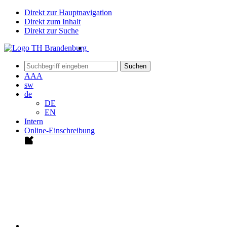
Direkt zur Hauptnavigation
Direkt zum Inhalt
Direkt zur Suche
Suchen
A
A
A
sw
de
DE
EN
Intern
Online-Einschreibung