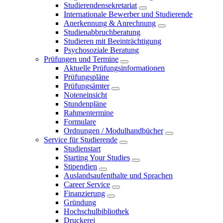
Studierendensekretariat
Internationale Bewerber und Studierende
Anerkennung & Anrechnung
Studienabbruchberatung
Studieren mit Beeinträchtigung
Psychosoziale Beratung
Prüfungen und Termine
Aktuelle Prüfungsinformationen
Prüfungspläne
Prüfungsämter
Noteneinsicht
Stundenpläne
Rahmentermine
Formulare
Ordnungen / Modulhandbücher
Service für Studierende
Studienstart
Starting Your Studies
Stipendien
Auslandsaufenthalte und Sprachen
Career Service
Finanzierung
Gründung
Hochschulbibliothek
Druckerei