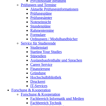
Psychosoziale Beratung
Prüfungen und Termine
Aktuelle Prüfungsinformationen
Prüfungspläne
Prüfungsämter
Noteneinsicht
Stundenpläne
Rahmentermine
Formulare
Ordnungen / Modulhandbücher
Service für Studierende
Studienstart
Starting Your Studies
Stipendien
Auslandsaufenthalte und Sprachen
Career Service
Finanzierung
Gründung
Hochschulbibliothek
Druckerei
IT-Services
Forschung & Kooperation
Forschung & Kooperation
Fachbereich Informatik und Medien
Fachbereich Technik