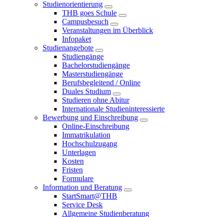
Studienorientierung
THB goes Schule
Campusbesuch
Veranstaltungen im Überblick
Infopaket
Studienangebote
Studiengänge
Bachelorstudiengänge
Masterstudiengänge
Berufsbegleitend / Online
Duales Studium
Studieren ohne Abitur
Internationale Studieninteressierte
Bewerbung und Einschreibung
Online-Einschreibung
Immatrikulation
Hochschulzugang
Unterlagen
Kosten
Fristen
Formulare
Information und Beratung
StartSmart@THB
Service Desk
Allgemeine Studienberatung