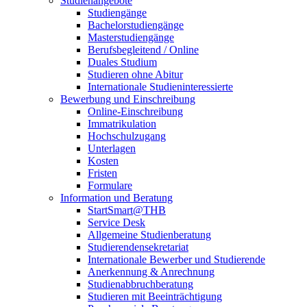
Studienangebote
Studiengänge
Bachelorstudiengänge
Masterstudiengänge
Berufsbegleitend / Online
Duales Studium
Studieren ohne Abitur
Internationale Studieninteressierte
Bewerbung und Einschreibung
Online-Einschreibung
Immatrikulation
Hochschulzugang
Unterlagen
Kosten
Fristen
Formulare
Information und Beratung
StartSmart@THB
Service Desk
Allgemeine Studienberatung
Studierendensekretariat
Internationale Bewerber und Studierende
Anerkennung & Anrechnung
Studienabbruchberatung
Studieren mit Beeinträchtigung