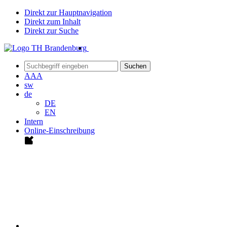
Direkt zur Hauptnavigation
Direkt zum Inhalt
Direkt zur Suche
Suchen
A
A
A
sw
de
DE
EN
Intern
Online-Einschreibung