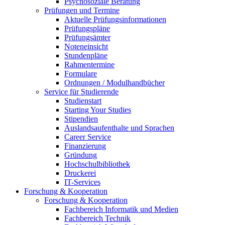
Psychosoziale Beratung
Prüfungen und Termine
Aktuelle Prüfungsinformationen
Prüfungspläne
Prüfungsämter
Noteneinsicht
Stundenpläne
Rahmentermine
Formulare
Ordnungen / Modulhandbücher
Service für Studierende
Studienstart
Starting Your Studies
Stipendien
Auslandsaufenthalte und Sprachen
Career Service
Finanzierung
Gründung
Hochschulbibliothek
Druckerei
IT-Services
Forschung & Kooperation
Forschung & Kooperation
Fachbereich Informatik und Medien
Fachbereich Technik