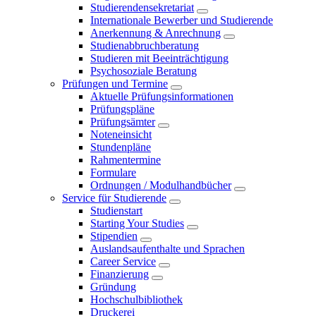
Studierendensekretariat
Internationale Bewerber und Studierende
Anerkennung & Anrechnung
Studienabbruchberatung
Studieren mit Beeinträchtigung
Psychosoziale Beratung
Prüfungen und Termine
Aktuelle Prüfungsinformationen
Prüfungspläne
Prüfungsämter
Noteneinsicht
Stundenpläne
Rahmentermine
Formulare
Ordnungen / Modulhandbücher
Service für Studierende
Studienstart
Starting Your Studies
Stipendien
Auslandsaufenthalte und Sprachen
Career Service
Finanzierung
Gründung
Hochschulbibliothek
Druckerei