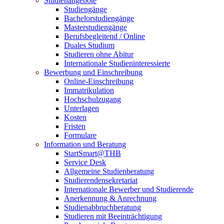
Studienangebote
Studiengänge
Bachelorstudiengänge
Masterstudiengänge
Berufsbegleitend / Online
Duales Studium
Studieren ohne Abitur
Internationale Studieninteressierte
Bewerbung und Einschreibung
Online-Einschreibung
Immatrikulation
Hochschulzugang
Unterlagen
Kosten
Fristen
Formulare
Information und Beratung
StartSmart@THB
Service Desk
Allgemeine Studienberatung
Studierendensekretariat
Internationale Bewerber und Studierende
Anerkennung & Anrechnung
Studienabbruchberatung
Studieren mit Beeinträchtigung