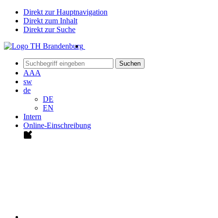
Direkt zur Hauptnavigation
Direkt zum Inhalt
Direkt zur Suche
Suchen
A
A
A
sw
de
DE
EN
Intern
Online-Einschreibung