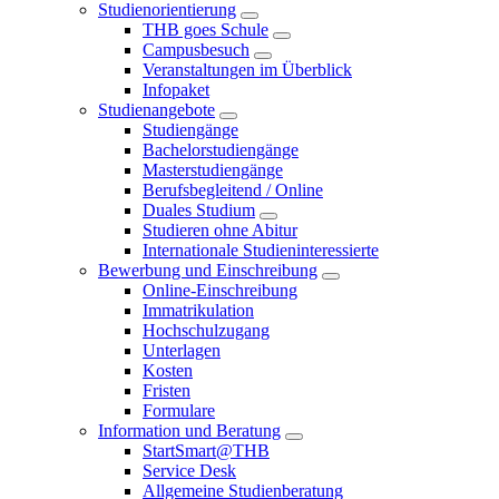
Studienorientierung
THB goes Schule
Campusbesuch
Veranstaltungen im Überblick
Infopaket
Studienangebote
Studiengänge
Bachelorstudiengänge
Masterstudiengänge
Berufsbegleitend / Online
Duales Studium
Studieren ohne Abitur
Internationale Studieninteressierte
Bewerbung und Einschreibung
Online-Einschreibung
Immatrikulation
Hochschulzugang
Unterlagen
Kosten
Fristen
Formulare
Information und Beratung
StartSmart@THB
Service Desk
Allgemeine Studienberatung