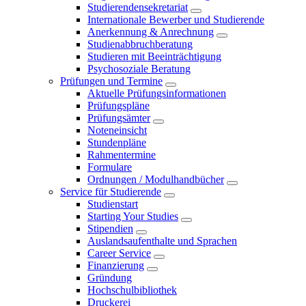
Studierendensekretariat
Internationale Bewerber und Studierende
Anerkennung & Anrechnung
Studienabbruchberatung
Studieren mit Beeinträchtigung
Psychosoziale Beratung
Prüfungen und Termine
Aktuelle Prüfungsinformationen
Prüfungspläne
Prüfungsämter
Noteneinsicht
Stundenpläne
Rahmentermine
Formulare
Ordnungen / Modulhandbücher
Service für Studierende
Studienstart
Starting Your Studies
Stipendien
Auslandsaufenthalte und Sprachen
Career Service
Finanzierung
Gründung
Hochschulbibliothek
Druckerei