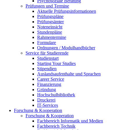
Psychosoziale Beratung
Prüfungen und Termine
Aktuelle Prüfungsinformationen
Prüfungspläne
Prüfungsämter
Noteneinsicht
Stundenpläne
Rahmentermine
Formulare
Ordnungen / Modulhandbücher
Service für Studierende
Studienstart
Starting Your Studies
Stipendien
Auslandsaufenthalte und Sprachen
Career Service
Finanzierung
Gründung
Hochschulbibliothek
Druckerei
IT-Services
Forschung & Kooperation
Forschung & Kooperation
Fachbereich Informatik und Medien
Fachbereich Technik