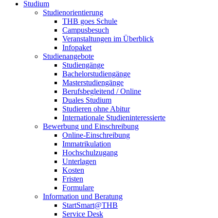
Studium
Studienorientierung
THB goes Schule
Campusbesuch
Veranstaltungen im Überblick
Infopaket
Studienangebote
Studiengänge
Bachelorstudiengänge
Masterstudiengänge
Berufsbegleitend / Online
Duales Studium
Studieren ohne Abitur
Internationale Studieninteressierte
Bewerbung und Einschreibung
Online-Einschreibung
Immatrikulation
Hochschulzugang
Unterlagen
Kosten
Fristen
Formulare
Information und Beratung
StartSmart@THB
Service Desk