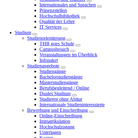
Internationales und Sprachen
Präsenzstellen
Hochschulbibliothek
Qualität der Lehre
IT Services
Studium
Studienorientierung
THB goes Schule
Campusbesuch
Veranstaltungen im Überblick
Infopaket
Studienangebote
Studiengänge
Bachelorstudiengänge
Masterstudiengänge
Berufsbegleitend / Online
Duales Studium
Studieren ohne Abitur
Internationale Studieninteressierte
Bewerbung und Einschreibung
Online-Einschreibung
Immatrikulation
Hochschulzugang
Unterlagen
Kosten