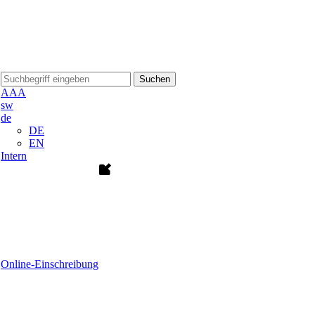
Suchen
A
A
A
sw
de
DE
EN
Intern
Online-Einschreibung