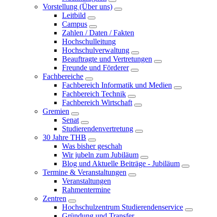
Vorstellung (Über uns)
Leitbild
Campus
Zahlen / Daten / Fakten
Hochschulleitung
Hochschulverwaltung
Beauftragte und Vertretungen
Freunde und Förderer
Fachbereiche
Fachbereich Informatik und Medien
Fachbereich Technik
Fachbereich Wirtschaft
Gremien
Senat
Studierendenvertretung
30 Jahre THB
Was bisher geschah
Wir jubeln zum Jubiläum
Blog und Aktuelle Beiträge - Jubiläum
Termine & Veranstaltungen
Veranstaltungen
Rahmentermine
Zentren
Hochschulzentrum Studierendenservice
Gründung und Transfer