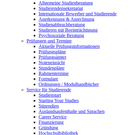
Allgemeine Studienberatung
Studierendensekretariat
Internationale Bewerber und Studierende
Anerkennung & Anrechnung
Studienabbruchberatung
Studieren mit Beeinträchtigung
Psychosoziale Beratung
Prüfungen und Termine
Aktuelle Prüfungsinformationen
Prüfungspläne
Prüfungsämter
Noteneinsicht
Stundenpläne
Rahmentermine
Formulare
Ordnungen / Modulhandbücher
Service für Studierende
Studienstart
Starting Your Studies
Stipendien
Auslandsaufenthalte und Sprachen
Career Service
Finanzierung
Gründung
Hochschulbibliothek