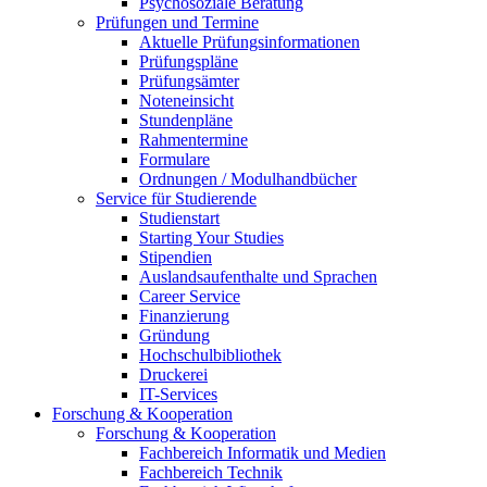
Psychosoziale Beratung
Prüfungen und Termine
Aktuelle Prüfungsinformationen
Prüfungspläne
Prüfungsämter
Noteneinsicht
Stundenpläne
Rahmentermine
Formulare
Ordnungen / Modulhandbücher
Service für Studierende
Studienstart
Starting Your Studies
Stipendien
Auslandsaufenthalte und Sprachen
Career Service
Finanzierung
Gründung
Hochschulbibliothek
Druckerei
IT-Services
Forschung & Kooperation
Forschung & Kooperation
Fachbereich Informatik und Medien
Fachbereich Technik