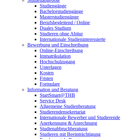
Studienangebote
Studiengänge
Bachelorstudiengänge
Masterstudiengänge
Berufsbegleitend / Online
Duales Studium
Studieren ohne Abitur
Internationale Studieninteressierte
Bewerbung und Einschreibung
Online-Einschreibung
Immatrikulation
Hochschulzugang
Unterlagen
Kosten
Fristen
Formulare
Information und Beratung
StartSmart@THB
Service Desk
Allgemeine Studienberatung
Studierendensekretariat
Internationale Bewerber und Studierende
Anerkennung & Anrechnung
Studienabbruchberatung
Studieren mit Beeinträchtigung