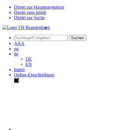
Direkt zur Hauptnavigation
Direkt zum Inhalt
Direkt zur Suche
Suchen
A
A
A
sw
de
DE
EN
Intern
Online-Einschreibung