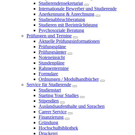
Studierendensekretariat
Internationale Bewerber und Studierende
Anerkennung & Anrechnung
Studienabbruchberatung
Studieren mit Beeinträchtigung
Psychosoziale Beratung
Prüfungen und Termine
Aktuelle Prüfungsinformationen
Prüfungspläne
Prüfungsämter
Noteneinsicht
Stundenpläne
Rahmentermine
Formulare
Ordnungen / Modulhandbücher
Service für Studierende
Studienstart
Starting Your Studies
Stipendien
Auslandsaufenthalte und Sprachen
Career Service
Finanzierung
Gründung
Hochschulbibliothek
Druckerei