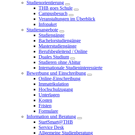
Studienorientierung
THB goes Schule
Campusbesuch
Veranstaltungen im Überblick
Infopaket
Studienangebote
Studiengänge
Bachelorstudiengänge
Masterstudiengänge
Berufsbegleitend / Online
Duales Studium
Studieren ohne Abitur
Internationale Studieninteressierte
Bewerbung und Einschreibung
Online-Einschreibung
Immatrikulation
Hochschulzugang
Unterlagen
Kosten
Fristen
Formulare
Information und Beratung
StartSmart@THB
Service Desk
Allgemeine Studienberatung