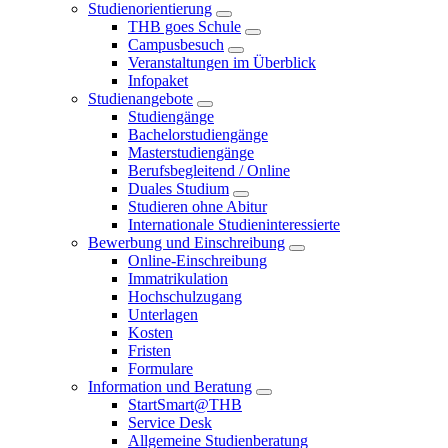
Studienorientierung
THB goes Schule
Campusbesuch
Veranstaltungen im Überblick
Infopaket
Studienangebote
Studiengänge
Bachelorstudiengänge
Masterstudiengänge
Berufsbegleitend / Online
Duales Studium
Studieren ohne Abitur
Internationale Studieninteressierte
Bewerbung und Einschreibung
Online-Einschreibung
Immatrikulation
Hochschulzugang
Unterlagen
Kosten
Fristen
Formulare
Information und Beratung
StartSmart@THB
Service Desk
Allgemeine Studienberatung