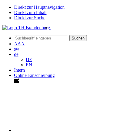
Direkt zur Hauptnavigation
Direkt zum Inhalt
Direkt zur Suche
Suchen
A
A
A
sw
de
DE
EN
Intern
Online-Einschreibung