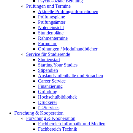
Psychosoziale Beratung
Prüfungen und Termine
Aktuelle Prüfungsinformationen
Prüfungspläne
Prüfungsämter
Noteneinsicht
Stundenpläne
Rahmentermine
Formulare
Ordnungen / Modulhandbücher
Service für Studierende
Studienstart
Starting Your Studies
Stipendien
Auslandsaufenthalte und Sprachen
Career Service
Finanzierung
Gründung
Hochschulbibliothek
Druckerei
IT-Services
Forschung & Kooperation
Forschung & Kooperation
Fachbereich Informatik und Medien
Fachbereich Technik