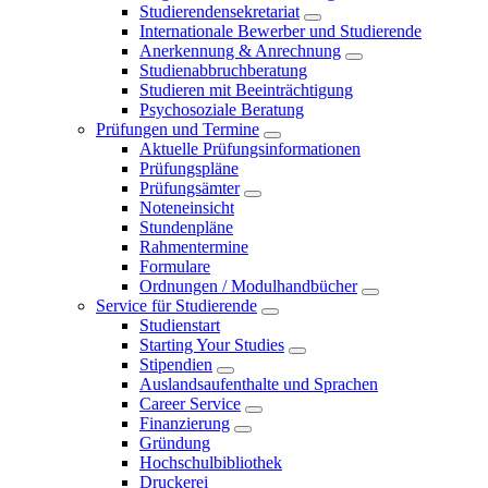
Studierendensekretariat
Internationale Bewerber und Studierende
Anerkennung & Anrechnung
Studienabbruchberatung
Studieren mit Beeinträchtigung
Psychosoziale Beratung
Prüfungen und Termine
Aktuelle Prüfungsinformationen
Prüfungspläne
Prüfungsämter
Noteneinsicht
Stundenpläne
Rahmentermine
Formulare
Ordnungen / Modulhandbücher
Service für Studierende
Studienstart
Starting Your Studies
Stipendien
Auslandsaufenthalte und Sprachen
Career Service
Finanzierung
Gründung
Hochschulbibliothek
Druckerei