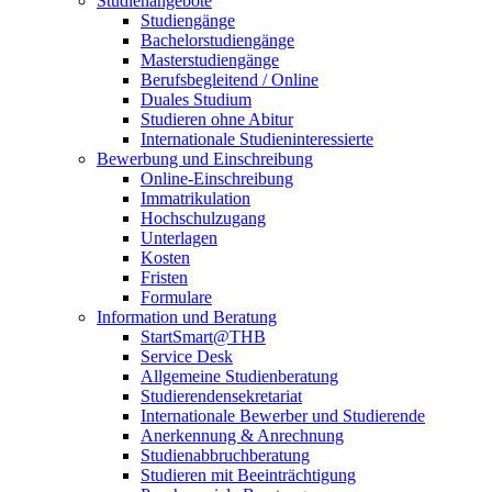
Studienangebote
Studiengänge
Bachelorstudiengänge
Masterstudiengänge
Berufsbegleitend / Online
Duales Studium
Studieren ohne Abitur
Internationale Studieninteressierte
Bewerbung und Einschreibung
Online-Einschreibung
Immatrikulation
Hochschulzugang
Unterlagen
Kosten
Fristen
Formulare
Information und Beratung
StartSmart@THB
Service Desk
Allgemeine Studienberatung
Studierendensekretariat
Internationale Bewerber und Studierende
Anerkennung & Anrechnung
Studienabbruchberatung
Studieren mit Beeinträchtigung