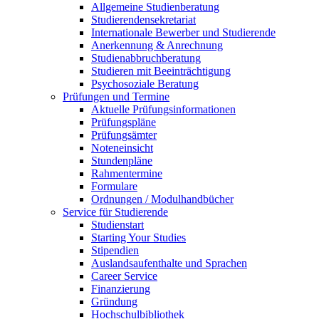
Allgemeine Studienberatung
Studierendensekretariat
Internationale Bewerber und Studierende
Anerkennung & Anrechnung
Studienabbruchberatung
Studieren mit Beeinträchtigung
Psychosoziale Beratung
Prüfungen und Termine
Aktuelle Prüfungsinformationen
Prüfungspläne
Prüfungsämter
Noteneinsicht
Stundenpläne
Rahmentermine
Formulare
Ordnungen / Modulhandbücher
Service für Studierende
Studienstart
Starting Your Studies
Stipendien
Auslandsaufenthalte und Sprachen
Career Service
Finanzierung
Gründung
Hochschulbibliothek