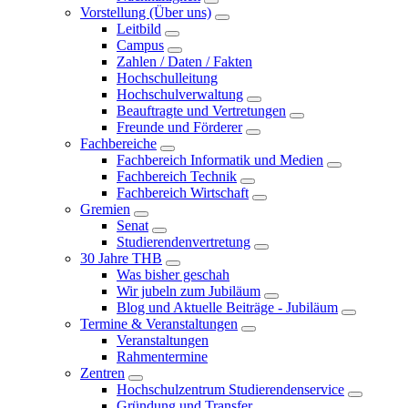
Vorstellung (Über uns)
Leitbild
Campus
Zahlen / Daten / Fakten
Hochschulleitung
Hochschulverwaltung
Beauftragte und Vertretungen
Freunde und Förderer
Fachbereiche
Fachbereich Informatik und Medien
Fachbereich Technik
Fachbereich Wirtschaft
Gremien
Senat
Studierendenvertretung
30 Jahre THB
Was bisher geschah
Wir jubeln zum Jubiläum
Blog und Aktuelle Beiträge - Jubiläum
Termine & Veranstaltungen
Veranstaltungen
Rahmentermine
Zentren
Hochschulzentrum Studierendenservice
Gründung und Transfer