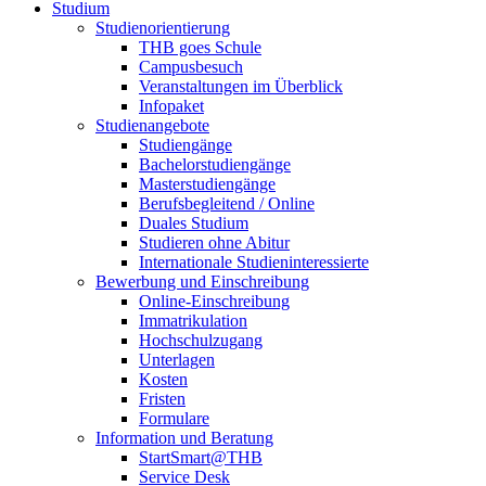
Studium
Studienorientierung
THB goes Schule
Campusbesuch
Veranstaltungen im Überblick
Infopaket
Studienangebote
Studiengänge
Bachelorstudiengänge
Masterstudiengänge
Berufsbegleitend / Online
Duales Studium
Studieren ohne Abitur
Internationale Studieninteressierte
Bewerbung und Einschreibung
Online-Einschreibung
Immatrikulation
Hochschulzugang
Unterlagen
Kosten
Fristen
Formulare
Information und Beratung
StartSmart@THB
Service Desk