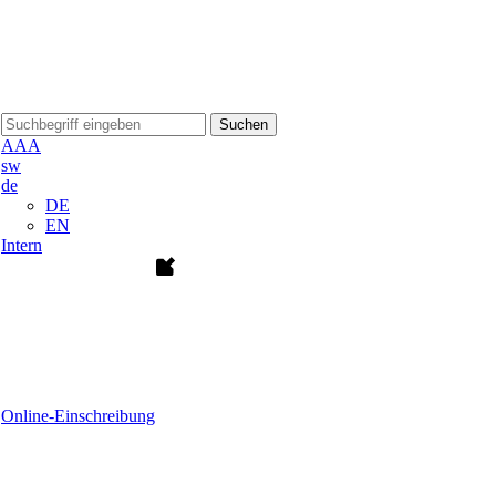
Suchen
A
A
A
sw
de
DE
EN
Intern
Online-Einschreibung