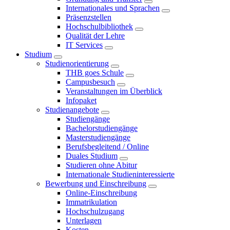
Internationales und Sprachen
Präsenzstellen
Hochschulbibliothek
Qualität der Lehre
IT Services
Studium
Studienorientierung
THB goes Schule
Campusbesuch
Veranstaltungen im Überblick
Infopaket
Studienangebote
Studiengänge
Bachelorstudiengänge
Masterstudiengänge
Berufsbegleitend / Online
Duales Studium
Studieren ohne Abitur
Internationale Studieninteressierte
Bewerbung und Einschreibung
Online-Einschreibung
Immatrikulation
Hochschulzugang
Unterlagen
Kosten