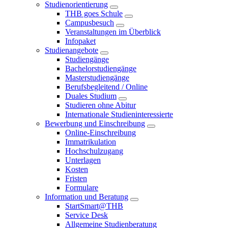
Studienorientierung
THB goes Schule
Campusbesuch
Veranstaltungen im Überblick
Infopaket
Studienangebote
Studiengänge
Bachelorstudiengänge
Masterstudiengänge
Berufsbegleitend / Online
Duales Studium
Studieren ohne Abitur
Internationale Studieninteressierte
Bewerbung und Einschreibung
Online-Einschreibung
Immatrikulation
Hochschulzugang
Unterlagen
Kosten
Fristen
Formulare
Information und Beratung
StartSmart@THB
Service Desk
Allgemeine Studienberatung