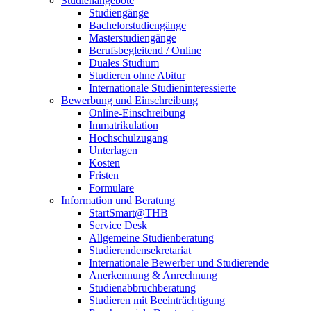
Studienangebote
Studiengänge
Bachelorstudiengänge
Masterstudiengänge
Berufsbegleitend / Online
Duales Studium
Studieren ohne Abitur
Internationale Studieninteressierte
Bewerbung und Einschreibung
Online-Einschreibung
Immatrikulation
Hochschulzugang
Unterlagen
Kosten
Fristen
Formulare
Information und Beratung
StartSmart@THB
Service Desk
Allgemeine Studienberatung
Studierendensekretariat
Internationale Bewerber und Studierende
Anerkennung & Anrechnung
Studienabbruchberatung
Studieren mit Beeinträchtigung