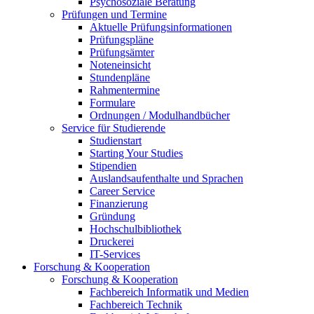
Psychosoziale Beratung
Prüfungen und Termine
Aktuelle Prüfungsinformationen
Prüfungspläne
Prüfungsämter
Noteneinsicht
Stundenpläne
Rahmentermine
Formulare
Ordnungen / Modulhandbücher
Service für Studierende
Studienstart
Starting Your Studies
Stipendien
Auslandsaufenthalte und Sprachen
Career Service
Finanzierung
Gründung
Hochschulbibliothek
Druckerei
IT-Services
Forschung & Kooperation
Forschung & Kooperation
Fachbereich Informatik und Medien
Fachbereich Technik