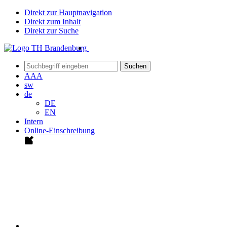
Direkt zur Hauptnavigation
Direkt zum Inhalt
Direkt zur Suche
Suchen
A
A
A
sw
de
DE
EN
Intern
Online-Einschreibung