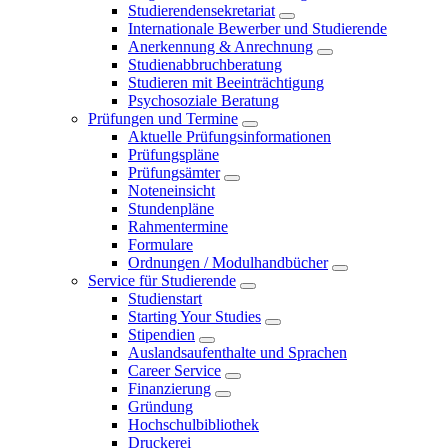
Studierendensekretariat
Internationale Bewerber und Studierende
Anerkennung & Anrechnung
Studienabbruchberatung
Studieren mit Beeinträchtigung
Psychosoziale Beratung
Prüfungen und Termine
Aktuelle Prüfungsinformationen
Prüfungspläne
Prüfungsämter
Noteneinsicht
Stundenpläne
Rahmentermine
Formulare
Ordnungen / Modulhandbücher
Service für Studierende
Studienstart
Starting Your Studies
Stipendien
Auslandsaufenthalte und Sprachen
Career Service
Finanzierung
Gründung
Hochschulbibliothek
Druckerei