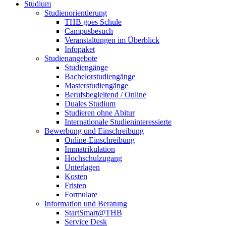
Studium
Studienorientierung
THB goes Schule
Campusbesuch
Veranstaltungen im Überblick
Infopaket
Studienangebote
Studiengänge
Bachelorstudiengänge
Masterstudiengänge
Berufsbegleitend / Online
Duales Studium
Studieren ohne Abitur
Internationale Studieninteressierte
Bewerbung und Einschreibung
Online-Einschreibung
Immatrikulation
Hochschulzugang
Unterlagen
Kosten
Fristen
Formulare
Information und Beratung
StartSmart@THB
Service Desk