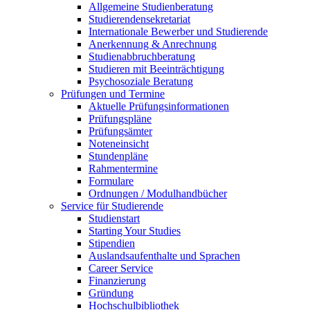
Allgemeine Studienberatung
Studierendensekretariat
Internationale Bewerber und Studierende
Anerkennung & Anrechnung
Studienabbruchberatung
Studieren mit Beeinträchtigung
Psychosoziale Beratung
Prüfungen und Termine
Aktuelle Prüfungsinformationen
Prüfungspläne
Prüfungsämter
Noteneinsicht
Stundenpläne
Rahmentermine
Formulare
Ordnungen / Modulhandbücher
Service für Studierende
Studienstart
Starting Your Studies
Stipendien
Auslandsaufenthalte und Sprachen
Career Service
Finanzierung
Gründung
Hochschulbibliothek