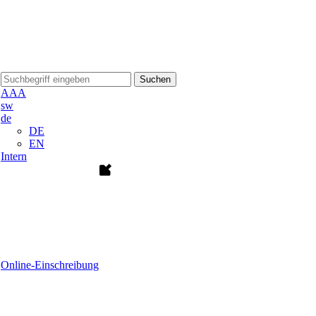
Suchen
A
A
A
sw
de
DE
EN
Intern
Online-Einschreibung