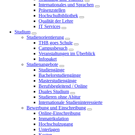
Internationales und Sprachen
Präsenzstellen
Hochschulbibliothek
Qualität der Lehre
IT Services
Studium
Studienorientierung
THB goes Schule
Campusbesuch
Veranstaltungen im Überblick
Infopaket
Studienangebote
Studiengänge
Bachelorstudiengänge
Masterstudiengänge
Berufsbegleitend / Online
Duales Studium
Studieren ohne Abitur
Internationale Studieninteressierte
Bewerbung und Einschreibung
Online-Einschreibung
Immatrikulation
Hochschulzugang
Unterlagen
Kosten