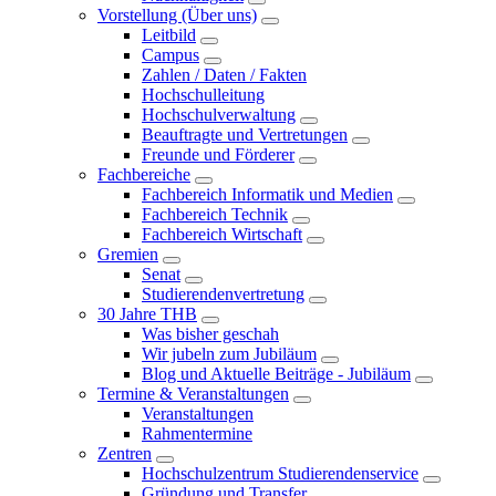
Vorstellung (Über uns)
Leitbild
Campus
Zahlen / Daten / Fakten
Hochschulleitung
Hochschulverwaltung
Beauftragte und Vertretungen
Freunde und Förderer
Fachbereiche
Fachbereich Informatik und Medien
Fachbereich Technik
Fachbereich Wirtschaft
Gremien
Senat
Studierendenvertretung
30 Jahre THB
Was bisher geschah
Wir jubeln zum Jubiläum
Blog und Aktuelle Beiträge - Jubiläum
Termine & Veranstaltungen
Veranstaltungen
Rahmentermine
Zentren
Hochschulzentrum Studierendenservice
Gründung und Transfer