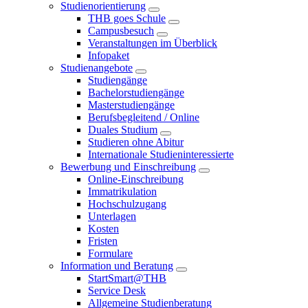
Studienorientierung
THB goes Schule
Campusbesuch
Veranstaltungen im Überblick
Infopaket
Studienangebote
Studiengänge
Bachelorstudiengänge
Masterstudiengänge
Berufsbegleitend / Online
Duales Studium
Studieren ohne Abitur
Internationale Studieninteressierte
Bewerbung und Einschreibung
Online-Einschreibung
Immatrikulation
Hochschulzugang
Unterlagen
Kosten
Fristen
Formulare
Information und Beratung
StartSmart@THB
Service Desk
Allgemeine Studienberatung