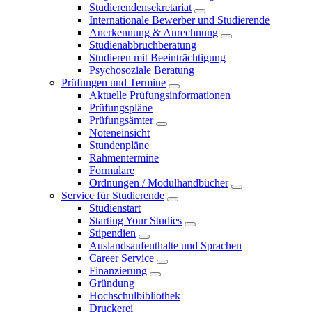
Studierendensekretariat
Internationale Bewerber und Studierende
Anerkennung & Anrechnung
Studienabbruchberatung
Studieren mit Beeinträchtigung
Psychosoziale Beratung
Prüfungen und Termine
Aktuelle Prüfungsinformationen
Prüfungspläne
Prüfungsämter
Noteneinsicht
Stundenpläne
Rahmentermine
Formulare
Ordnungen / Modulhandbücher
Service für Studierende
Studienstart
Starting Your Studies
Stipendien
Auslandsaufenthalte und Sprachen
Career Service
Finanzierung
Gründung
Hochschulbibliothek
Druckerei