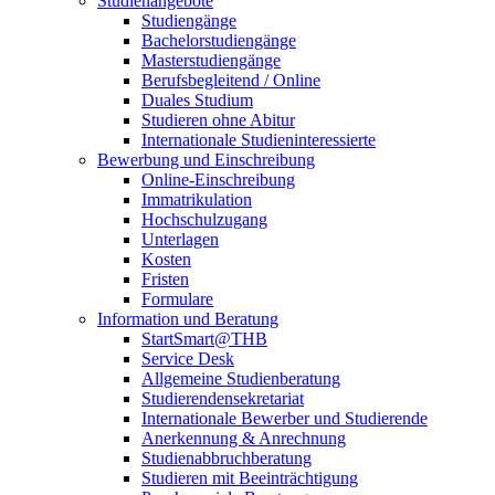
Studienangebote
Studiengänge
Bachelorstudiengänge
Masterstudiengänge
Berufsbegleitend / Online
Duales Studium
Studieren ohne Abitur
Internationale Studieninteressierte
Bewerbung und Einschreibung
Online-Einschreibung
Immatrikulation
Hochschulzugang
Unterlagen
Kosten
Fristen
Formulare
Information und Beratung
StartSmart@THB
Service Desk
Allgemeine Studienberatung
Studierendensekretariat
Internationale Bewerber und Studierende
Anerkennung & Anrechnung
Studienabbruchberatung
Studieren mit Beeinträchtigung