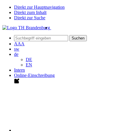
Direkt zur Hauptnavigation
Direkt zum Inhalt
Direkt zur Suche
Suchen
A
A
A
sw
de
DE
EN
Intern
Online-Einschreibung