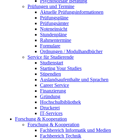
Psychosoziale Beratung
Prüfungen und Termine
Aktuelle Prüfungsinformationen
Prüfungspläne
Prüfungsämter
Noteneinsicht
Stundenpläne
Rahmentermine
Formulare
Ordnungen / Modulhandbücher
Service für Studierende
Studienstart
Starting Your Studies
Stipendien
Auslandsaufenthalte und Sprachen
Career Service
Finanzierung
Gründung
Hochschulbibliothek
Druckerei
IT-Services
Forschung & Kooperation
Forschung & Kooperation
Fachbereich Informatik und Medien
Fachbereich Technik