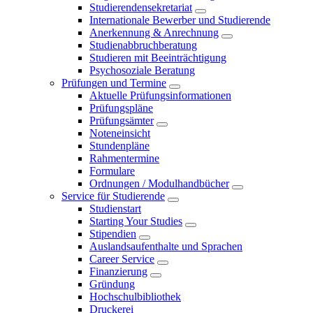
Studierendensekretariat
Internationale Bewerber und Studierende
Anerkennung & Anrechnung
Studienabbruchberatung
Studieren mit Beeinträchtigung
Psychosoziale Beratung
Prüfungen und Termine
Aktuelle Prüfungsinformationen
Prüfungspläne
Prüfungsämter
Noteneinsicht
Stundenpläne
Rahmentermine
Formulare
Ordnungen / Modulhandbücher
Service für Studierende
Studienstart
Starting Your Studies
Stipendien
Auslandsaufenthalte und Sprachen
Career Service
Finanzierung
Gründung
Hochschulbibliothek
Druckerei