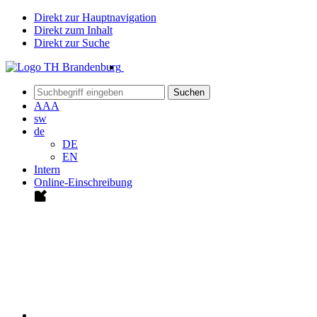
Direkt zur Hauptnavigation
Direkt zum Inhalt
Direkt zur Suche
Suchen
A
A
A
sw
de
DE
EN
Intern
Online-Einschreibung