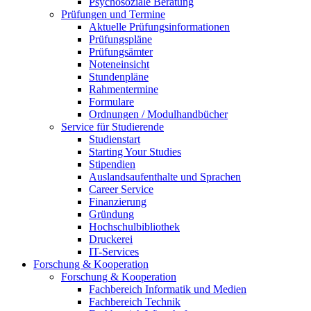
Psychosoziale Beratung
Prüfungen und Termine
Aktuelle Prüfungsinformationen
Prüfungspläne
Prüfungsämter
Noteneinsicht
Stundenpläne
Rahmentermine
Formulare
Ordnungen / Modulhandbücher
Service für Studierende
Studienstart
Starting Your Studies
Stipendien
Auslandsaufenthalte und Sprachen
Career Service
Finanzierung
Gründung
Hochschulbibliothek
Druckerei
IT-Services
Forschung & Kooperation
Forschung & Kooperation
Fachbereich Informatik und Medien
Fachbereich Technik