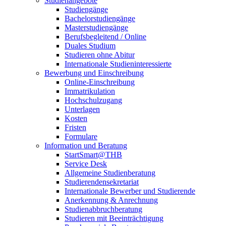
Studienangebote
Studiengänge
Bachelorstudiengänge
Masterstudiengänge
Berufsbegleitend / Online
Duales Studium
Studieren ohne Abitur
Internationale Studieninteressierte
Bewerbung und Einschreibung
Online-Einschreibung
Immatrikulation
Hochschulzugang
Unterlagen
Kosten
Fristen
Formulare
Information und Beratung
StartSmart@THB
Service Desk
Allgemeine Studienberatung
Studierendensekretariat
Internationale Bewerber und Studierende
Anerkennung & Anrechnung
Studienabbruchberatung
Studieren mit Beeinträchtigung