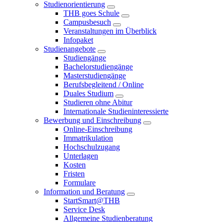
Studienorientierung
THB goes Schule
Campusbesuch
Veranstaltungen im Überblick
Infopaket
Studienangebote
Studiengänge
Bachelorstudiengänge
Masterstudiengänge
Berufsbegleitend / Online
Duales Studium
Studieren ohne Abitur
Internationale Studieninteressierte
Bewerbung und Einschreibung
Online-Einschreibung
Immatrikulation
Hochschulzugang
Unterlagen
Kosten
Fristen
Formulare
Information und Beratung
StartSmart@THB
Service Desk
Allgemeine Studienberatung