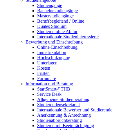
Studienangebote
Studiengänge
Bachelorstudiengänge
Masterstudiengänge
Berufsbegleitend / Online
Duales Studium
Studieren ohne Abitur
Internationale Studieninteressierte
Bewerbung und Einschreibung
Online-Einschreibung
Immatrikulation
Hochschulzugang
Unterlagen
Kosten
Fristen
Formulare
Information und Beratung
StartSmart@THB
Service Desk
Allgemeine Studienberatung
Studierendensekretariat
Internationale Bewerber und Studierende
Anerkennung & Anrechnung
Studienabbruchberatung
Studieren mit Beeinträchtigung