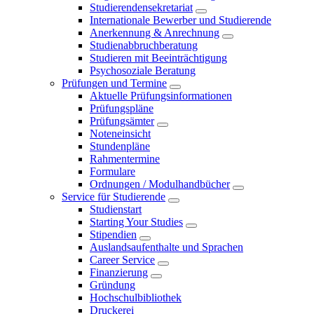
Studierendensekretariat
Internationale Bewerber und Studierende
Anerkennung & Anrechnung
Studienabbruchberatung
Studieren mit Beeinträchtigung
Psychosoziale Beratung
Prüfungen und Termine
Aktuelle Prüfungsinformationen
Prüfungspläne
Prüfungsämter
Noteneinsicht
Stundenpläne
Rahmentermine
Formulare
Ordnungen / Modulhandbücher
Service für Studierende
Studienstart
Starting Your Studies
Stipendien
Auslandsaufenthalte und Sprachen
Career Service
Finanzierung
Gründung
Hochschulbibliothek
Druckerei