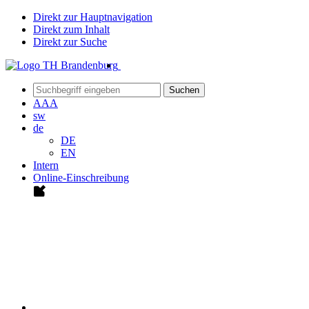
Direkt zur Hauptnavigation
Direkt zum Inhalt
Direkt zur Suche
Suchen
A
A
A
sw
de
DE
EN
Intern
Online-Einschreibung