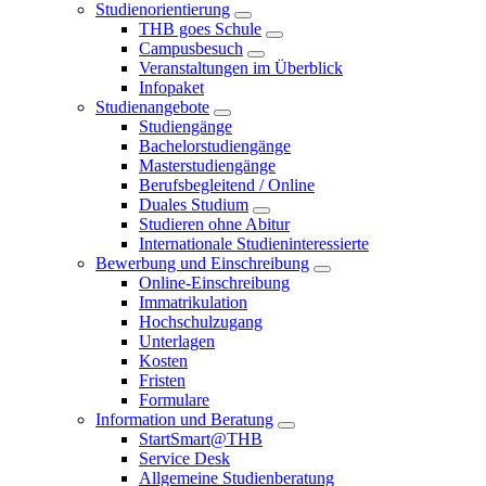
Studienorientierung
THB goes Schule
Campusbesuch
Veranstaltungen im Überblick
Infopaket
Studienangebote
Studiengänge
Bachelorstudiengänge
Masterstudiengänge
Berufsbegleitend / Online
Duales Studium
Studieren ohne Abitur
Internationale Studieninteressierte
Bewerbung und Einschreibung
Online-Einschreibung
Immatrikulation
Hochschulzugang
Unterlagen
Kosten
Fristen
Formulare
Information und Beratung
StartSmart@THB
Service Desk
Allgemeine Studienberatung