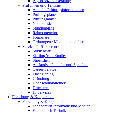
Psychosoziale Beratung
Prüfungen und Termine
Aktuelle Prüfungsinformationen
Prüfungspläne
Prüfungsämter
Noteneinsicht
Stundenpläne
Rahmentermine
Formulare
Ordnungen / Modulhandbücher
Service für Studierende
Studienstart
Starting Your Studies
Stipendien
Auslandsaufenthalte und Sprachen
Career Service
Finanzierung
Gründung
Hochschulbibliothek
Druckerei
IT-Services
Forschung & Kooperation
Forschung & Kooperation
Fachbereich Informatik und Medien
Fachbereich Technik