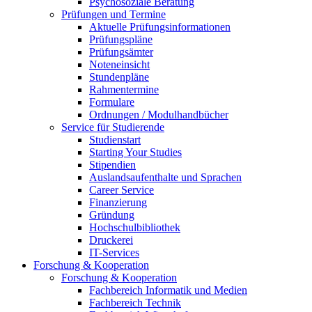
Psychosoziale Beratung
Prüfungen und Termine
Aktuelle Prüfungsinformationen
Prüfungspläne
Prüfungsämter
Noteneinsicht
Stundenpläne
Rahmentermine
Formulare
Ordnungen / Modulhandbücher
Service für Studierende
Studienstart
Starting Your Studies
Stipendien
Auslandsaufenthalte und Sprachen
Career Service
Finanzierung
Gründung
Hochschulbibliothek
Druckerei
IT-Services
Forschung & Kooperation
Forschung & Kooperation
Fachbereich Informatik und Medien
Fachbereich Technik