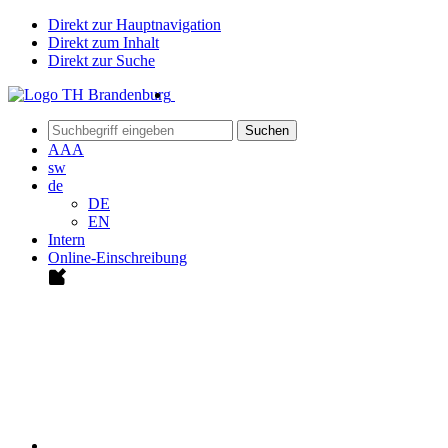
Direkt zur Hauptnavigation
Direkt zum Inhalt
Direkt zur Suche
Suchen
A
A
A
sw
de
DE
EN
Intern
Online-Einschreibung