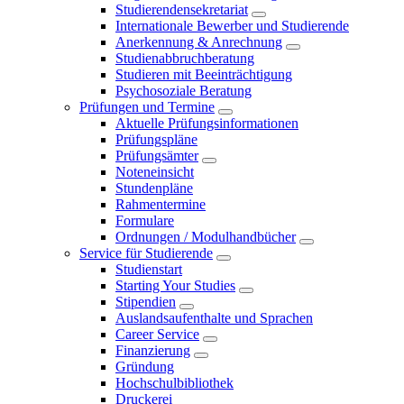
Studierendensekretariat
Internationale Bewerber und Studierende
Anerkennung & Anrechnung
Studienabbruchberatung
Studieren mit Beeinträchtigung
Psychosoziale Beratung
Prüfungen und Termine
Aktuelle Prüfungsinformationen
Prüfungspläne
Prüfungsämter
Noteneinsicht
Stundenpläne
Rahmentermine
Formulare
Ordnungen / Modulhandbücher
Service für Studierende
Studienstart
Starting Your Studies
Stipendien
Auslandsaufenthalte und Sprachen
Career Service
Finanzierung
Gründung
Hochschulbibliothek
Druckerei