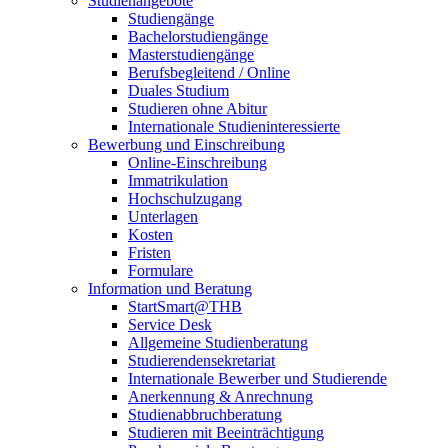
Studienangebote
Studiengänge
Bachelorstudiengänge
Masterstudiengänge
Berufsbegleitend / Online
Duales Studium
Studieren ohne Abitur
Internationale Studieninteressierte
Bewerbung und Einschreibung
Online-Einschreibung
Immatrikulation
Hochschulzugang
Unterlagen
Kosten
Fristen
Formulare
Information und Beratung
StartSmart@THB
Service Desk
Allgemeine Studienberatung
Studierendensekretariat
Internationale Bewerber und Studierende
Anerkennung & Anrechnung
Studienabbruchberatung
Studieren mit Beeinträchtigung