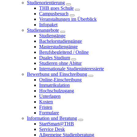
Studienorientierung
THB goes Schule
Campusbesuch
Veranstaltungen im Überblick
Infopaket
Studienangebote
Studiengänge
Bachelorstudiengänge
Masterstudiengänge
Berufsbegleitend / Online
Duales Studium
Studieren ohne Abitur
Internationale Studieninteressierte
Bewerbung und Einschreibung
Online-Einschreibung
Immatrikulation
Hochschulzugang
Unterlagen
Kosten
Fristen
Formulare
Information und Beratung
StartSmart@THB
Service Desk
Allgemeine Studienberatung