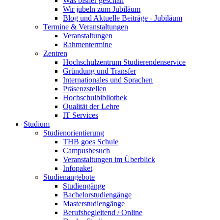
Was bisher geschah
Wir jubeln zum Jubiläum
Blog und Aktuelle Beiträge - Jubiläum
Termine & Veranstaltungen
Veranstaltungen
Rahmentermine
Zentren
Hochschulzentrum Studierendenservice
Gründung und Transfer
Internationales und Sprachen
Präsenzstellen
Hochschulbibliothek
Qualität der Lehre
IT Services
Studium
Studienorientierung
THB goes Schule
Campusbesuch
Veranstaltungen im Überblick
Infopaket
Studienangebote
Studiengänge
Bachelorstudiengänge
Masterstudiengänge
Berufsbegleitend / Online