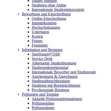
Duales Studium
Studieren ohne Abitur
Internationale Studieninteressierte
Bewerbung und Einschreibung
Online-Einschreibung
Immatrikulation
Hochschulzugang
Unterlagen
Kosten
Fristen
Formulare
Information und Beratung
StartSmart@THB
Service Desk
Allgemeine Studienberatung
Studierendensekretariat
Internationale Bewerber und Studierende
Anerkennung & Anrechnung
Studienabbruchberatung
Studieren mit Beeinträchtigung
Psychosoziale Beratung
Prüfungen und Termine
Aktuelle Prüfungsinformationen
Prüfungspläne
Prüfungsämter