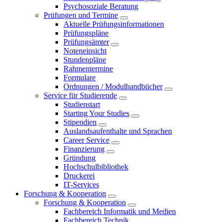
Psychosoziale Beratung
Prüfungen und Termine
Aktuelle Prüfungsinformationen
Prüfungspläne
Prüfungsämter
Noteneinsicht
Stundenpläne
Rahmentermine
Formulare
Ordnungen / Modulhandbücher
Service für Studierende
Studienstart
Starting Your Studies
Stipendien
Auslandsaufenthalte und Sprachen
Career Service
Finanzierung
Gründung
Hochschulbibliothek
Druckerei
IT-Services
Forschung & Kooperation
Forschung & Kooperation
Fachbereich Informatik und Medien
Fachbereich Technik