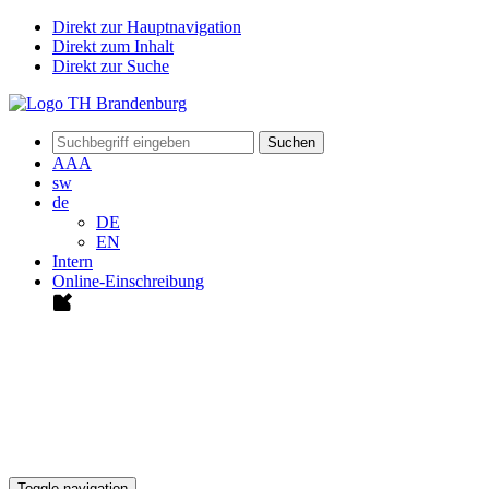
Direkt zur Hauptnavigation
Direkt zum Inhalt
Direkt zur Suche
Suchen
A
A
A
sw
de
DE
EN
Intern
Online-Einschreibung
Toggle navigation