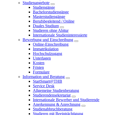
Studienangebote
Studiengänge
Bachelorstudiengänge
Masterstudiengänge
Berufsbegleitend / Online
Duales Studium
Studieren ohne Abitur
Internationale Studieninteressierte
Bewerbung und Einschreibung
Online-Einschreibung
Immatrikulation
Hochschulzugang
Unterlagen
Kosten
Fristen
Formulare
Information und Beratung
StartSmart@THB
Service Desk
Allgemeine Studienberatung
Studierendensekretariat
Internationale Bewerber und Studierende
Anerkennung & Anrechnung
Studienabbruchberatung
Studieren mit Beeinträchtigung