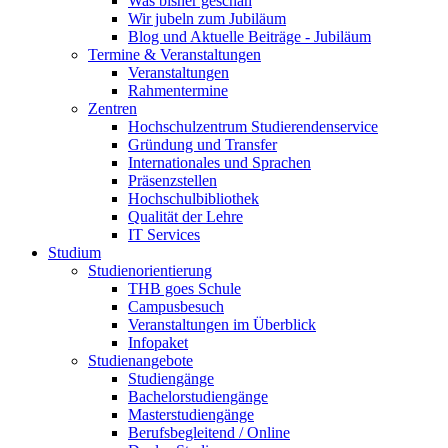
Was bisher geschah
Wir jubeln zum Jubiläum
Blog und Aktuelle Beiträge - Jubiläum
Termine & Veranstaltungen
Veranstaltungen
Rahmentermine
Zentren
Hochschulzentrum Studierendenservice
Gründung und Transfer
Internationales und Sprachen
Präsenzstellen
Hochschulbibliothek
Qualität der Lehre
IT Services
Studium
Studienorientierung
THB goes Schule
Campusbesuch
Veranstaltungen im Überblick
Infopaket
Studienangebote
Studiengänge
Bachelorstudiengänge
Masterstudiengänge
Berufsbegleitend / Online