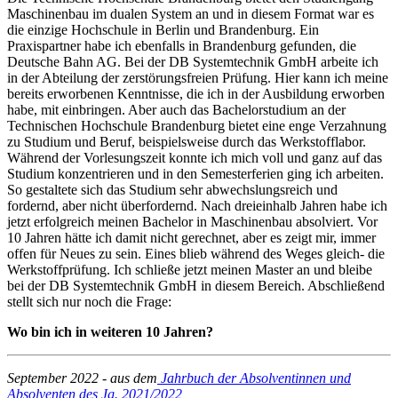
Maschinenbau im dualen System an und in diesem Format war es
die einzige Hochschule in Berlin und Brandenburg. Ein
Praxispartner habe ich ebenfalls in Brandenburg gefunden, die
Deutsche Bahn AG. Bei der DB Systemtechnik GmbH arbeite ich
in der Abteilung der zerstörungsfreien Prüfung. Hier kann ich meine
bereits erworbenen Kenntnisse, die ich in der Ausbildung erworben
habe, mit einbringen. Aber auch das Bachelorstudium an der
Technischen Hochschule Brandenburg bietet eine enge Verzahnung
zu Studium und Beruf, beispielsweise durch das Werkstofflabor.
Während der Vorlesungszeit konnte ich mich voll und ganz auf das
Studium konzentrieren und in den Semesterferien ging ich arbeiten.
So gestaltete sich das Studium sehr abwechslungsreich und
fordernd, aber nicht überfordernd. Nach dreieinhalb Jahren habe ich
jetzt erfolgreich meinen Bachelor in Maschinenbau absolviert. Vor
10 Jahren hätte ich damit nicht gerechnet, aber es zeigt mir, immer
offen für Neues zu sein. Eines blieb während des Weges gleich- die
Werkstoffprüfung. Ich schließe jetzt meinen Master an und bleibe
bei der DB Systemtechnik GmbH in diesem Bereich. Abschließend
stellt sich nur noch die Frage:
Wo bin ich in weiteren 10 Jahren?
September 2022 - aus dem
Jahrbuch der Absolventinnen und
Absolventen des Jg. 2021/2022