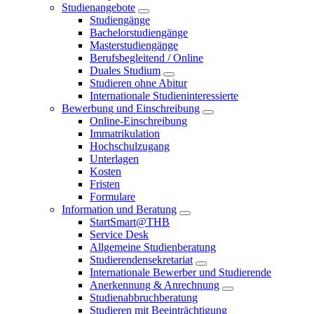
Studienangebote
Studiengänge
Bachelorstudiengänge
Masterstudiengänge
Berufsbegleitend / Online
Duales Studium
Studieren ohne Abitur
Internationale Studieninteressierte
Bewerbung und Einschreibung
Online-Einschreibung
Immatrikulation
Hochschulzugang
Unterlagen
Kosten
Fristen
Formulare
Information und Beratung
StartSmart@THB
Service Desk
Allgemeine Studienberatung
Studierendensekretariat
Internationale Bewerber und Studierende
Anerkennung & Anrechnung
Studienabbruchberatung
Studieren mit Beeinträchtigung