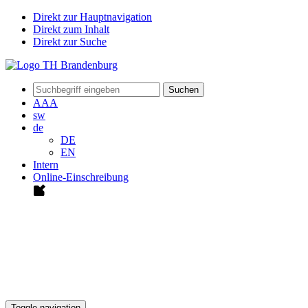
Direkt zur Hauptnavigation
Direkt zum Inhalt
Direkt zur Suche
Suchen
A
A
A
sw
de
DE
EN
Intern
Online-Einschreibung
Toggle navigation