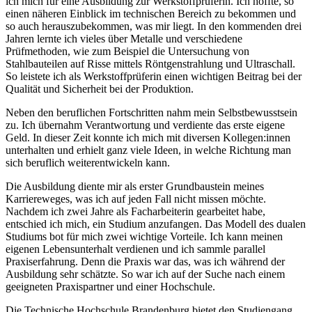
ich mich für eine Ausbildung zur Werkstoffprüferin. Ich hoffte, so
einen näheren Einblick im technischen Bereich zu bekommen und
so auch herauszubekommen, was mir liegt. In den kommenden drei
Jahren lernte ich vieles über Metalle und verschiedene
Prüfmethoden, wie zum Beispiel die Untersuchung von
Stahlbauteilen auf Risse mittels Röntgenstrahlung und Ultraschall.
So leistete ich als Werkstoffprüferin einen wichtigen Beitrag bei der
Qualität und Sicherheit bei der Produktion.
Neben den beruflichen Fortschritten nahm mein Selbstbewusstsein
zu. Ich übernahm Verantwortung und verdiente das erste eigene
Geld. In dieser Zeit konnte ich mich mit diversen Kollegen:innen
unterhalten und erhielt ganz viele Ideen, in welche Richtung man
sich beruflich weiterentwickeln kann.
Die Ausbildung diente mir als erster Grundbaustein meines
Karriereweges, was ich auf jeden Fall nicht missen möchte.
Nachdem ich zwei Jahre als Facharbeiterin gearbeitet habe,
entschied ich mich, ein Studium anzufangen. Das Modell des dualen
Studiums bot für mich zwei wichtige Vorteile. Ich kann meinen
eigenen Lebensunterhalt verdienen und ich sammle parallel
Praxiserfahrung. Denn die Praxis war das, was ich während der
Ausbildung sehr schätzte. So war ich auf der Suche nach einem
geeigneten Praxispartner und einer Hochschule.
Die Technische Hochschule Brandenburg bietet den Studiengang