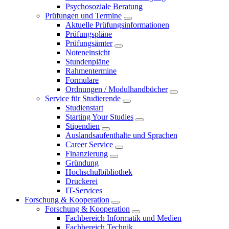
Psychosoziale Beratung
Prüfungen und Termine
Aktuelle Prüfungsinformationen
Prüfungspläne
Prüfungsämter
Noteneinsicht
Stundenpläne
Rahmentermine
Formulare
Ordnungen / Modulhandbücher
Service für Studierende
Studienstart
Starting Your Studies
Stipendien
Auslandsaufenthalte und Sprachen
Career Service
Finanzierung
Gründung
Hochschulbibliothek
Druckerei
IT-Services
Forschung & Kooperation
Forschung & Kooperation
Fachbereich Informatik und Medien
Fachbereich Technik