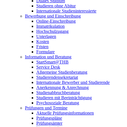
Duales Studium
Studieren ohne Abitur
Internationale Studieninteressierte
Bewerbung und Einschreibung
Online-Einschreibung
Immatrikulation
Hochschulzugang
Unterlagen
Kosten
Fristen
Formulare
Information und Beratung
StartSmart@THB
Service Desk
Allgemeine Studienberatung
Studierendensekretariat
Internationale Bewerber und Studierende
Anerkennung & Anrechnung
Studienabbruchberatung
Studieren mit Beeinträchtigung
Psychosoziale Beratung
Prüfungen und Termine
Aktuelle Prüfungsinformationen
Prüfungspläne
Prüfungsämter