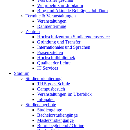
Was bisher geschah
Wir jubeln zum Jubiläum
Blog und Aktuelle Beiträge - Jubiläum
Termine & Veranstaltungen
Veranstaltungen
Rahmentermine
Zentren
Hochschulzentrum Studierendenservice
Gründung und Transfer
Internationales und Sprachen
Präsenzstellen
Hochschulbibliothek
Qualität der Lehre
IT Services
Studium
Studienorientierung
THB goes Schule
Campusbesuch
Veranstaltungen im Überblick
Infopaket
Studienangebote
Studiengänge
Bachelorstudiengänge
Masterstudiengänge
Berufsbegleitend / Online