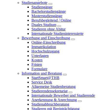
Studienangebote
Studiengänge
Bachelorstudiengänge
Masterstudiengänge
Berufsbegleitend / Online
Duales Studium
Studieren ohne Abitur
Internationale Studieninteressierte
Bewerbung und Einschreibung
Online-Einschreibung
Immatrikulation
Hochschulzugang
Unterlagen
Kosten
Fristen
Formulare
Information und Beratung
StartSmart@THB
Service Desk
Allgemeine Studienberatung
Studierendensekretariat
Internationale Bewerber und Studierende
Anerkennung & Anrechnung
Studienabbruchberatung
Studieren mit Beeinträchtigung