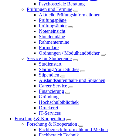
Psychosoziale Beratung
Prüfungen und Termine
Aktuelle Prüfungsinformationen
Prüfungspläne
Prüfungsämter
Noteneinsicht
Stundenpläne
Rahmentermine
Formulare
Ordnungen / Modulhandbücher
Service für Studierende
Studienstart
Starting Your Studies
Stipendien
Auslandsaufenthalte und Sprachen
Career Service
Finanzierung
Gründung
Hochschulbibliothek
Druckerei
IT-Services
Forschung & Kooperation
Forschung & Kooperation
Fachbereich Informatik und Medien
Fachbereich Technik