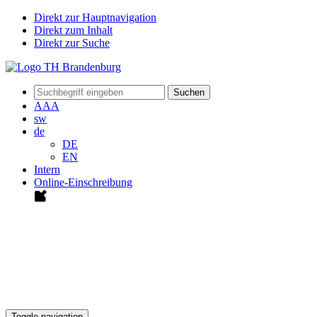
Direkt zur Hauptnavigation
Direkt zum Inhalt
Direkt zur Suche
Suchen
A
A
A
sw
de
DE
EN
Intern
Online-Einschreibung
Toggle navigation