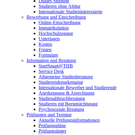
Duales Studium
Studieren ohne Abitur
Internationale Studieninteressierte
Bewerbung und Einschreibung
Online-Einschreibung
Immatrikulation
Hochschulzugang
Unterlagen
Kosten
Fristen
Formulare
Information und Beratung
StartSmart@THB
Service Desk
Allgemeine Studienberatung
Studierendensekretariat
Internationale Bewerber und Studierende
Anerkennung & Anrechnung
Studienabbruchberatung
Studieren mit Beeinträchtigung
Psychosoziale Beratung
Prüfungen und Termine
Aktuelle Prüfungsinformationen
Prüfungspläne
Prüfungsämter