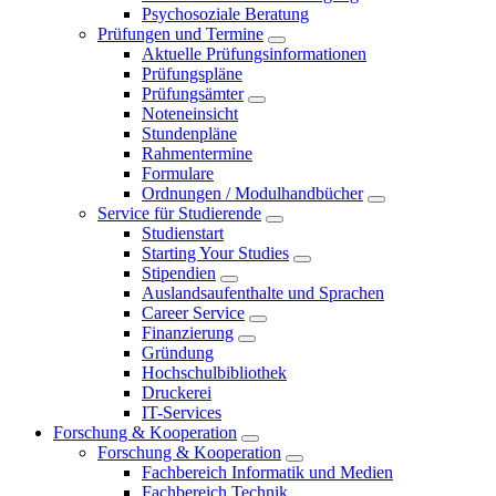
Psychosoziale Beratung
Prüfungen und Termine
Aktuelle Prüfungsinformationen
Prüfungspläne
Prüfungsämter
Noteneinsicht
Stundenpläne
Rahmentermine
Formulare
Ordnungen / Modulhandbücher
Service für Studierende
Studienstart
Starting Your Studies
Stipendien
Auslandsaufenthalte und Sprachen
Career Service
Finanzierung
Gründung
Hochschulbibliothek
Druckerei
IT-Services
Forschung & Kooperation
Forschung & Kooperation
Fachbereich Informatik und Medien
Fachbereich Technik