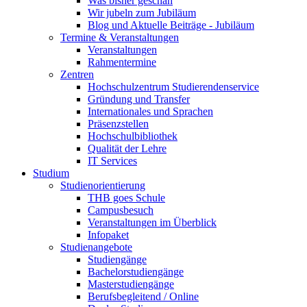
Was bisher geschah
Wir jubeln zum Jubiläum
Blog und Aktuelle Beiträge - Jubiläum
Termine & Veranstaltungen
Veranstaltungen
Rahmentermine
Zentren
Hochschulzentrum Studierendenservice
Gründung und Transfer
Internationales und Sprachen
Präsenzstellen
Hochschulbibliothek
Qualität der Lehre
IT Services
Studium
Studienorientierung
THB goes Schule
Campusbesuch
Veranstaltungen im Überblick
Infopaket
Studienangebote
Studiengänge
Bachelorstudiengänge
Masterstudiengänge
Berufsbegleitend / Online