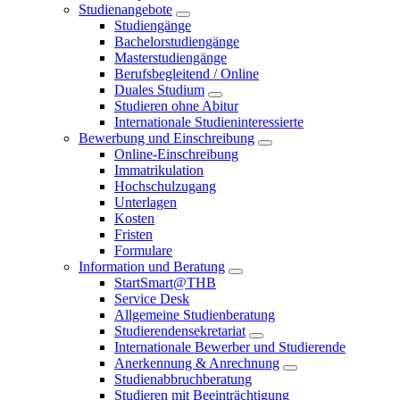
Studienangebote
Studiengänge
Bachelorstudiengänge
Masterstudiengänge
Berufsbegleitend / Online
Duales Studium
Studieren ohne Abitur
Internationale Studieninteressierte
Bewerbung und Einschreibung
Online-Einschreibung
Immatrikulation
Hochschulzugang
Unterlagen
Kosten
Fristen
Formulare
Information und Beratung
StartSmart@THB
Service Desk
Allgemeine Studienberatung
Studierendensekretariat
Internationale Bewerber und Studierende
Anerkennung & Anrechnung
Studienabbruchberatung
Studieren mit Beeinträchtigung