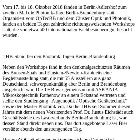
Vom 17. bis 18. Oktober 2018 fanden in Berlin-Adlershof zum
zweiten Mal die Photonik-Tage Berlin-Brandenburg statt.
Organisiert vom OpTecBB und dem Cluster Optik und Photonik,
fanden an beiden Tagen zahlreiche richtungsweisenden Workshops
statt, die von etwa 500 internationalen Fachbesuchern gut besucht
wurden.
THB-Stand bei den Photonik-Tagen Berlin-Brandenburg
Neben den Workshops fand in den denkmalgeschützten Räumen
des Bunsen-Saals und Einstein-/Newton-Kabinetts eine
Begleitausstellung statt, die mit 55 Ausstellern aus ganz
Deutschland, schwerpunktmäßig aber Berlin und Brandenburg,
ausgebucht war. Die THB war gemeinsam mit ASKANIA
Mikroskoptechnik Rathenow an einem Eckstand vertreten und
stellte den Studiengang „Augenoptik / Optische Gerätetechnik“
sowie den Master Photonik vor. Da die THB seit Sommer diesen
Jahres mit dem neuen Vorsitzenden Prof. Dr. Justus Eichstädt auch
Geschäftsstelle des Laserverbunds Berlin-Brandenburg ist, war
dessen Stand direkt neben uns. Das dort angebotene Laser-Bier
versüßte abends den anstrengenden Tag.
Unsere AOG-Studierenden konnten sich am Donnerstag,