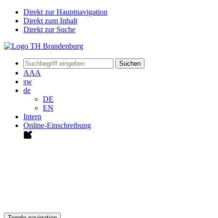
Direkt zur Hauptnavigation
Direkt zum Inhalt
Direkt zur Suche
Suchen
A
A
A
sw
de
DE
EN
Intern
Online-Einschreibung
Toggle navigation