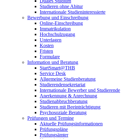
Duales Studium
Studieren ohne Abitur
Internationale Studieninteressierte
Bewerbung und Einschreibung
Online-Einschreibung
Immatrikulation
Hochschulzugang
Unterlagen
Kosten
Fristen
Formulare
Information und Beratung
StartSmart@THB
Service Desk
Allgemeine Studienberatung
Studierendensekretariat
Internationale Bewerber und Studierende
Anerkennung & Anrechnung
Studienabbruchberatung
Studieren mit Beeinträchtigung
Psychosoziale Beratung
Prüfungen und Termine
Aktuelle Prüfungsinformationen
Prüfungspläne
Prüfungsämter