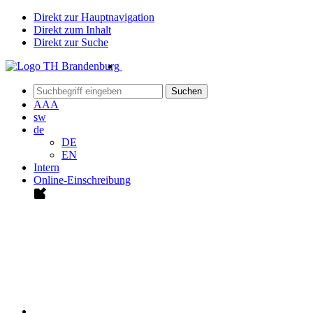
Direkt zur Hauptnavigation
Direkt zum Inhalt
Direkt zur Suche
Suchen
A
A
A
sw
de
DE
EN
Intern
Online-Einschreibung