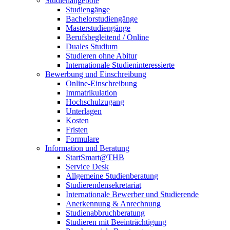
Studienangebote
Studiengänge
Bachelorstudiengänge
Masterstudiengänge
Berufsbegleitend / Online
Duales Studium
Studieren ohne Abitur
Internationale Studieninteressierte
Bewerbung und Einschreibung
Online-Einschreibung
Immatrikulation
Hochschulzugang
Unterlagen
Kosten
Fristen
Formulare
Information und Beratung
StartSmart@THB
Service Desk
Allgemeine Studienberatung
Studierendensekretariat
Internationale Bewerber und Studierende
Anerkennung & Anrechnung
Studienabbruchberatung
Studieren mit Beeinträchtigung