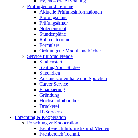
Psychosoziale Beratung
Prüfungen und Termine
Aktuelle Prüfungsinformationen
Prüfungspläne
Prüfungsämter
Noteneinsicht
Stundenpläne
Rahmentermine
Formulare
Ordnungen / Modulhandbücher
Service für Studierende
Studienstart
Starting Your Studies
Stipendien
Auslandsaufenthalte und Sprachen
Career Service
Finanzierung
Gründung
Hochschulbibliothek
Druckerei
IT-Services
Forschung & Kooperation
Forschung & Kooperation
Fachbereich Informatik und Medien
Fachbereich Technik