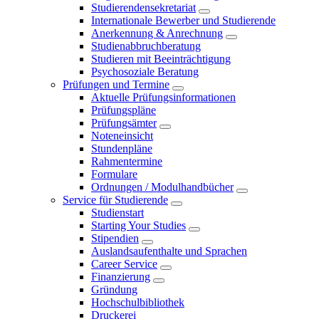
Studierendensekretariat
Internationale Bewerber und Studierende
Anerkennung & Anrechnung
Studienabbruchberatung
Studieren mit Beeinträchtigung
Psychosoziale Beratung
Prüfungen und Termine
Aktuelle Prüfungsinformationen
Prüfungspläne
Prüfungsämter
Noteneinsicht
Stundenpläne
Rahmentermine
Formulare
Ordnungen / Modulhandbücher
Service für Studierende
Studienstart
Starting Your Studies
Stipendien
Auslandsaufenthalte und Sprachen
Career Service
Finanzierung
Gründung
Hochschulbibliothek
Druckerei