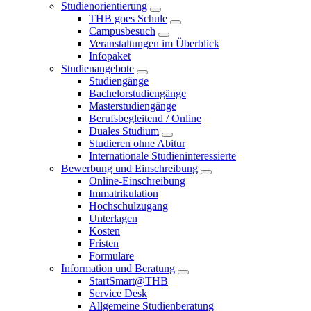
Studienorientierung
THB goes Schule
Campusbesuch
Veranstaltungen im Überblick
Infopaket
Studienangebote
Studiengänge
Bachelorstudiengänge
Masterstudiengänge
Berufsbegleitend / Online
Duales Studium
Studieren ohne Abitur
Internationale Studieninteressierte
Bewerbung und Einschreibung
Online-Einschreibung
Immatrikulation
Hochschulzugang
Unterlagen
Kosten
Fristen
Formulare
Information und Beratung
StartSmart@THB
Service Desk
Allgemeine Studienberatung