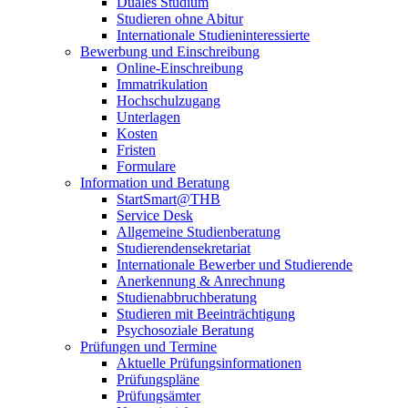
Duales Studium
Studieren ohne Abitur
Internationale Studieninteressierte
Bewerbung und Einschreibung
Online-Einschreibung
Immatrikulation
Hochschulzugang
Unterlagen
Kosten
Fristen
Formulare
Information und Beratung
StartSmart@THB
Service Desk
Allgemeine Studienberatung
Studierendensekretariat
Internationale Bewerber und Studierende
Anerkennung & Anrechnung
Studienabbruchberatung
Studieren mit Beeinträchtigung
Psychosoziale Beratung
Prüfungen und Termine
Aktuelle Prüfungsinformationen
Prüfungspläne
Prüfungsämter