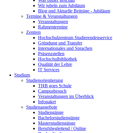
Was bisher geschah
Wir jubeln zum Jubiläum
Blog und Aktuelle Beiträge - Jubiläum
Termine & Veranstaltungen
Veranstaltungen
Rahmentermine
Zentren
Hochschulzentrum Studierendenservice
Gründung und Transfer
Internationales und Sprachen
Präsenzstellen
Hochschulbibliothek
Qualität der Lehre
IT Services
Studium
Studienorientierung
THB goes Schule
Campusbesuch
Veranstaltungen im Überblick
Infopaket
Studienangebote
Studiengänge
Bachelorstudiengänge
Masterstudiengänge
Berufsbegleitend / Online