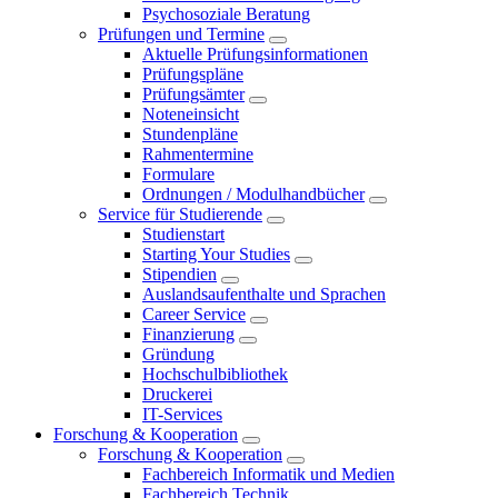
Psychosoziale Beratung
Prüfungen und Termine
Aktuelle Prüfungsinformationen
Prüfungspläne
Prüfungsämter
Noteneinsicht
Stundenpläne
Rahmentermine
Formulare
Ordnungen / Modulhandbücher
Service für Studierende
Studienstart
Starting Your Studies
Stipendien
Auslandsaufenthalte und Sprachen
Career Service
Finanzierung
Gründung
Hochschulbibliothek
Druckerei
IT-Services
Forschung & Kooperation
Forschung & Kooperation
Fachbereich Informatik und Medien
Fachbereich Technik