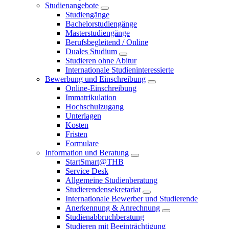
Studienangebote
Studiengänge
Bachelorstudiengänge
Masterstudiengänge
Berufsbegleitend / Online
Duales Studium
Studieren ohne Abitur
Internationale Studieninteressierte
Bewerbung und Einschreibung
Online-Einschreibung
Immatrikulation
Hochschulzugang
Unterlagen
Kosten
Fristen
Formulare
Information und Beratung
StartSmart@THB
Service Desk
Allgemeine Studienberatung
Studierendensekretariat
Internationale Bewerber und Studierende
Anerkennung & Anrechnung
Studienabbruchberatung
Studieren mit Beeinträchtigung