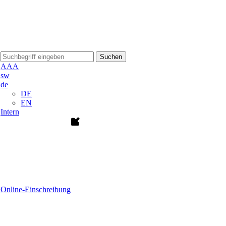
Suchen
A
A
A
sw
de
DE
EN
Intern
Online-Einschreibung