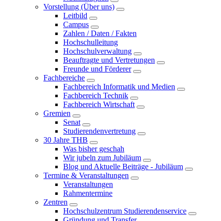
Vorstellung (Über uns)
Leitbild
Campus
Zahlen / Daten / Fakten
Hochschulleitung
Hochschulverwaltung
Beauftragte und Vertretungen
Freunde und Förderer
Fachbereiche
Fachbereich Informatik und Medien
Fachbereich Technik
Fachbereich Wirtschaft
Gremien
Senat
Studierendenvertretung
30 Jahre THB
Was bisher geschah
Wir jubeln zum Jubiläum
Blog und Aktuelle Beiträge - Jubiläum
Termine & Veranstaltungen
Veranstaltungen
Rahmentermine
Zentren
Hochschulzentrum Studierendenservice
Gründung und Transfer