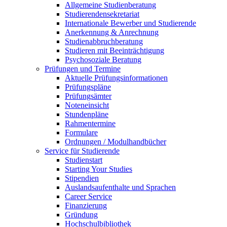
Allgemeine Studienberatung
Studierendensekretariat
Internationale Bewerber und Studierende
Anerkennung & Anrechnung
Studienabbruchberatung
Studieren mit Beeinträchtigung
Psychosoziale Beratung
Prüfungen und Termine
Aktuelle Prüfungsinformationen
Prüfungspläne
Prüfungsämter
Noteneinsicht
Stundenpläne
Rahmentermine
Formulare
Ordnungen / Modulhandbücher
Service für Studierende
Studienstart
Starting Your Studies
Stipendien
Auslandsaufenthalte und Sprachen
Career Service
Finanzierung
Gründung
Hochschulbibliothek