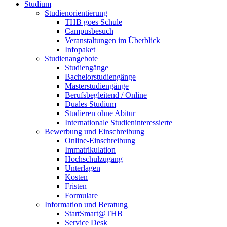
Studium
Studienorientierung
THB goes Schule
Campusbesuch
Veranstaltungen im Überblick
Infopaket
Studienangebote
Studiengänge
Bachelorstudiengänge
Masterstudiengänge
Berufsbegleitend / Online
Duales Studium
Studieren ohne Abitur
Internationale Studieninteressierte
Bewerbung und Einschreibung
Online-Einschreibung
Immatrikulation
Hochschulzugang
Unterlagen
Kosten
Fristen
Formulare
Information und Beratung
StartSmart@THB
Service Desk