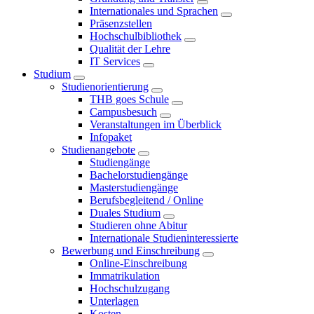
Internationales und Sprachen
Präsenzstellen
Hochschulbibliothek
Qualität der Lehre
IT Services
Studium
Studienorientierung
THB goes Schule
Campusbesuch
Veranstaltungen im Überblick
Infopaket
Studienangebote
Studiengänge
Bachelorstudiengänge
Masterstudiengänge
Berufsbegleitend / Online
Duales Studium
Studieren ohne Abitur
Internationale Studieninteressierte
Bewerbung und Einschreibung
Online-Einschreibung
Immatrikulation
Hochschulzugang
Unterlagen
Kosten