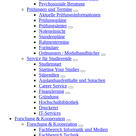
Psychosoziale Beratung
Prüfungen und Termine
Aktuelle Prüfungsinformationen
Prüfungspläne
Prüfungsämter
Noteneinsicht
Stundenpläne
Rahmentermine
Formulare
Ordnungen / Modulhandbücher
Service für Studierende
Studienstart
Starting Your Studies
Stipendien
Auslandsaufenthalte und Sprachen
Career Service
Finanzierung
Gründung
Hochschulbibliothek
Druckerei
IT-Services
Forschung & Kooperation
Forschung & Kooperation
Fachbereich Informatik und Medien
Fachbereich Technik