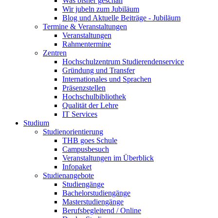
Was bisher geschah
Wir jubeln zum Jubiläum
Blog und Aktuelle Beiträge - Jubiläum
Termine & Veranstaltungen
Veranstaltungen
Rahmentermine
Zentren
Hochschulzentrum Studierendenservice
Gründung und Transfer
Internationales und Sprachen
Präsenzstellen
Hochschulbibliothek
Qualität der Lehre
IT Services
Studium
Studienorientierung
THB goes Schule
Campusbesuch
Veranstaltungen im Überblick
Infopaket
Studienangebote
Studiengänge
Bachelorstudiengänge
Masterstudiengänge
Berufsbegleitend / Online