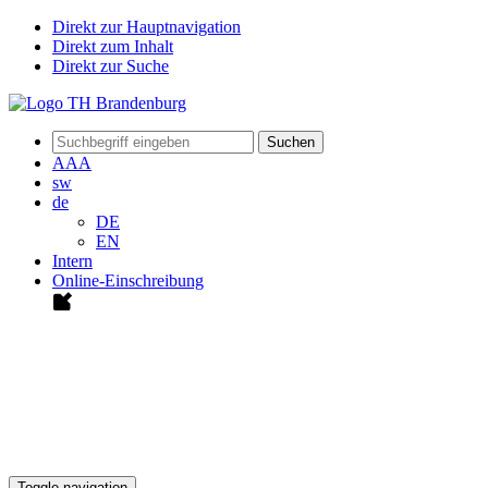
Direkt zur Hauptnavigation
Direkt zum Inhalt
Direkt zur Suche
Suchen
A
A
A
sw
de
DE
EN
Intern
Online-Einschreibung
Toggle navigation