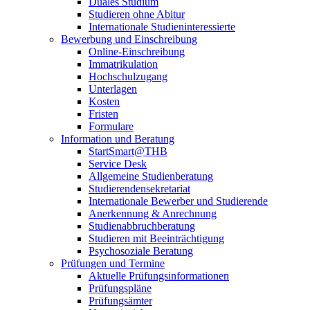
Duales Studium
Studieren ohne Abitur
Internationale Studieninteressierte
Bewerbung und Einschreibung
Online-Einschreibung
Immatrikulation
Hochschulzugang
Unterlagen
Kosten
Fristen
Formulare
Information und Beratung
StartSmart@THB
Service Desk
Allgemeine Studienberatung
Studierendensekretariat
Internationale Bewerber und Studierende
Anerkennung & Anrechnung
Studienabbruchberatung
Studieren mit Beeinträchtigung
Psychosoziale Beratung
Prüfungen und Termine
Aktuelle Prüfungsinformationen
Prüfungspläne
Prüfungsämter