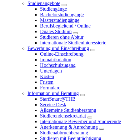
Studienangebote
Studiengänge
Bachelorstudiengänge
Masterstudiengänge
Berufsbegleitend / Online
Duales Studium
Studieren ohne Abitur
Internationale Studieninteressierte
Bewerbung und Einschreibung
Online-Einschreibung
Immatrikulation
Hochschulzugang
Unterlagen
Kosten
Fristen
Formulare
Information und Beratung
StartSmart@THB
Service Desk
Allgemeine Studienberatung
Studierendensekretariat
Internationale Bewerber und Studierende
Anerkennung & Anrechnung
Studienabbruchberatung
Studieren mit Beeinträchtigung