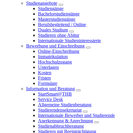
Studienangebote
Studiengänge
Bachelorstudiengänge
Masterstudiengänge
Berufsbegleitend / Online
Duales Studium
Studieren ohne Abitur
Internationale Studieninteressierte
Bewerbung und Einschreibung
Online-Einschreibung
Immatrikulation
Hochschulzugang
Unterlagen
Kosten
Fristen
Formulare
Information und Beratung
StartSmart@THB
Service Desk
Allgemeine Studienberatung
Studierendensekretariat
Internationale Bewerber und Studierende
Anerkennung & Anrechnung
Studienabbruchberatung
Studieren mit Beeinträchtigung