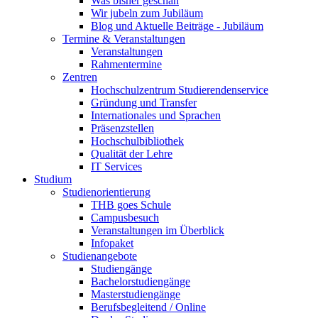
Was bisher geschah
Wir jubeln zum Jubiläum
Blog und Aktuelle Beiträge - Jubiläum
Termine & Veranstaltungen
Veranstaltungen
Rahmentermine
Zentren
Hochschulzentrum Studierendenservice
Gründung und Transfer
Internationales und Sprachen
Präsenzstellen
Hochschulbibliothek
Qualität der Lehre
IT Services
Studium
Studienorientierung
THB goes Schule
Campusbesuch
Veranstaltungen im Überblick
Infopaket
Studienangebote
Studiengänge
Bachelorstudiengänge
Masterstudiengänge
Berufsbegleitend / Online