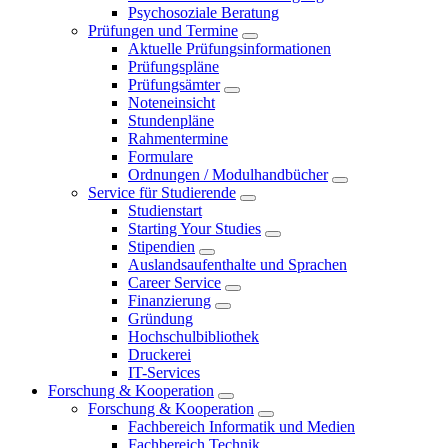
Psychosoziale Beratung
Prüfungen und Termine
Aktuelle Prüfungsinformationen
Prüfungspläne
Prüfungsämter
Noteneinsicht
Stundenpläne
Rahmentermine
Formulare
Ordnungen / Modulhandbücher
Service für Studierende
Studienstart
Starting Your Studies
Stipendien
Auslandsaufenthalte und Sprachen
Career Service
Finanzierung
Gründung
Hochschulbibliothek
Druckerei
IT-Services
Forschung & Kooperation
Forschung & Kooperation
Fachbereich Informatik und Medien
Fachbereich Technik