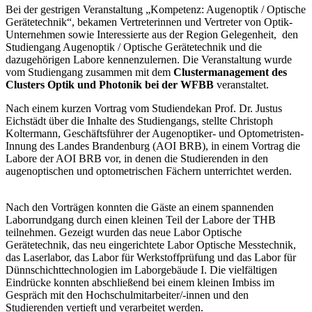
Bei der gestrigen Veranstaltung „Kompetenz: Augenoptik / Optische
Gerätetechnik“, bekamen Vertreterinnen und Vertreter von Optik-
Unternehmen sowie Interessierte aus der Region Gelegenheit, den
Studiengang Augenoptik / Optische Gerätetechnik und die
dazugehörigen Labore kennenzulernen. Die Veranstaltung wurde
vom Studiengang zusammen mit dem
Clustermanagement des
Clusters Optik und Photonik bei der WFBB
veranstaltet.
Nach einem kurzen Vortrag vom Studiendekan Prof. Dr. Justus
Eichstädt über die Inhalte des Studiengangs, stellte Christoph
Koltermann, Geschäftsführer der Augenoptiker- und Optometristen-
Innung des Landes Brandenburg (AOI BRB), in einem Vortrag die
Labore der AOI BRB vor, in denen die Studierenden in den
augenoptischen und optometrischen Fächern unterrichtet werden.
Nach den Vorträgen konnten die Gäste an einem spannenden
Laborrundgang durch einen kleinen Teil der Labore der THB
teilnehmen. Gezeigt wurden das neue Labor Optische
Gerätetechnik, das neu eingerichtete Labor Optische Messtechnik,
das Laserlabor, das Labor für Werkstoffprüfung und das Labor für
Dünnschichttechnologien im Laborgebäude I. Die vielfältigen
Eindrücke konnten abschließend bei einem kleinen Imbiss im
Gespräch mit den Hochschulmitarbeiter/-innen und den
Studierenden vertieft und verarbeitet werden.