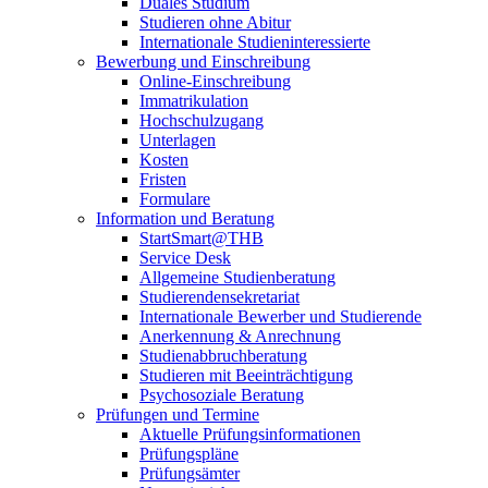
Duales Studium
Studieren ohne Abitur
Internationale Studieninteressierte
Bewerbung und Einschreibung
Online-Einschreibung
Immatrikulation
Hochschulzugang
Unterlagen
Kosten
Fristen
Formulare
Information und Beratung
StartSmart@THB
Service Desk
Allgemeine Studienberatung
Studierendensekretariat
Internationale Bewerber und Studierende
Anerkennung & Anrechnung
Studienabbruchberatung
Studieren mit Beeinträchtigung
Psychosoziale Beratung
Prüfungen und Termine
Aktuelle Prüfungsinformationen
Prüfungspläne
Prüfungsämter