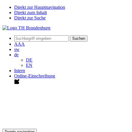
Direkt zur Hauptnavigation
Direkt zum Inhalt
Direkt zur Suche
Suchen
A
A
A
sw
de
DE
EN
Intern
Online-Einschreibung
Toggle navigation