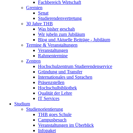
Fachbereich Wirtschaft
Gremien
Senat
Studierendenvertretung
30 Jahre THB
Was bisher geschah
Wir jubeln zum Jubiläum
Blog und Aktuelle Beiträge - Jubiläum
Termine & Veranstaltungen
Veranstaltungen
Rahmentermine
Zentren
Hochschulzentrum Studierendenservice
Gründung und Transfer
Internationales und Sprachen
Präsenzstellen
Hochschulbibliothek
Qualität der Lehre
IT Services
Studium
Studienorientierung
THB goes Schule
Campusbesuch
Veranstaltungen im Überblick
Infopaket