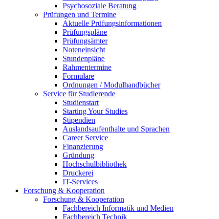
Psychosoziale Beratung
Prüfungen und Termine
Aktuelle Prüfungsinformationen
Prüfungspläne
Prüfungsämter
Noteneinsicht
Stundenpläne
Rahmentermine
Formulare
Ordnungen / Modulhandbücher
Service für Studierende
Studienstart
Starting Your Studies
Stipendien
Auslandsaufenthalte und Sprachen
Career Service
Finanzierung
Gründung
Hochschulbibliothek
Druckerei
IT-Services
Forschung & Kooperation
Forschung & Kooperation
Fachbereich Informatik und Medien
Fachbereich Technik