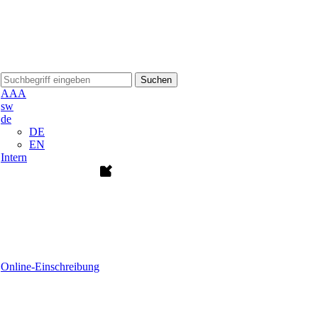
Suchen
A
A
A
sw
de
DE
EN
Intern
Online-Einschreibung