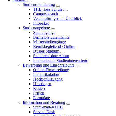
Studienorientierung
THB goes Schule
Campusbesuch
Veranstaltungen im Überblick
Infopaket
Studienangebote
Studiengänge
Bachelorstudiengänge
Masterstudiengänge
Berufsbegleitend / Online
Duales Studium
Studieren ohne Abitur
Internationale Studieninteressierte
Bewerbung und Einschreibung
Online-Einschreibung
Immatrikulation
Hochschulzugang
Unterlagen
Kosten
Fristen
Formulare
Information und Beratung
StartSmart@THB
Service Desk