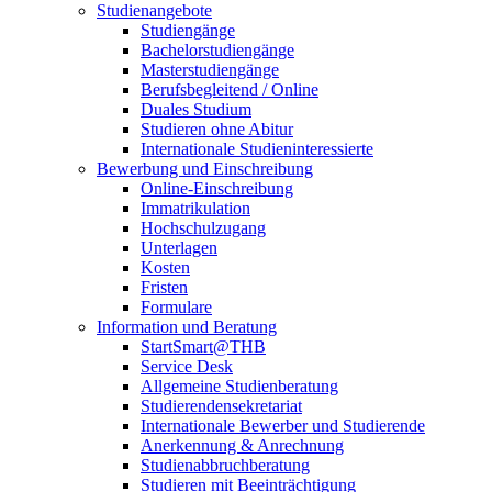
Studienangebote
Studiengänge
Bachelorstudiengänge
Masterstudiengänge
Berufsbegleitend / Online
Duales Studium
Studieren ohne Abitur
Internationale Studieninteressierte
Bewerbung und Einschreibung
Online-Einschreibung
Immatrikulation
Hochschulzugang
Unterlagen
Kosten
Fristen
Formulare
Information und Beratung
StartSmart@THB
Service Desk
Allgemeine Studienberatung
Studierendensekretariat
Internationale Bewerber und Studierende
Anerkennung & Anrechnung
Studienabbruchberatung
Studieren mit Beeinträchtigung